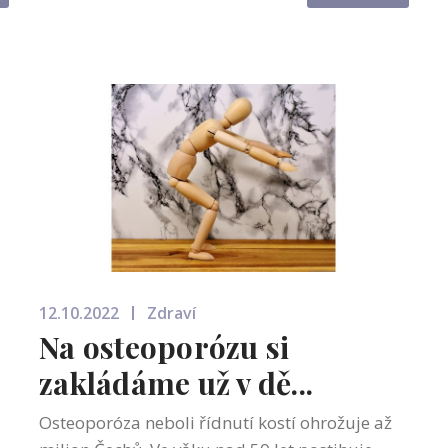
odhaluje nejen bouřlivý profesní i soukromý ...
12.10.2022
Zdraví
Na osteoporózu si
zakládáme už v dě...
Osteoporóza neboli řídnutí kostí ohrožuje až