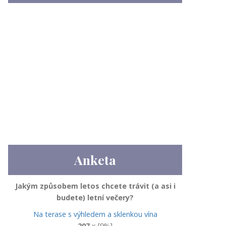
Anketa
Jakým způsobem letos chcete trávit (a asi i
budete) letní večery?
Na terase s výhledem a sklenkou vína
207
x [9%]