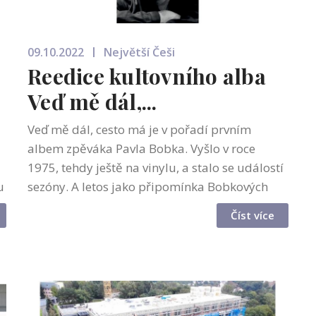
09.10.2022
Největší Češi
Reedice kultovního alba
Veď mě dál,...
Veď mě dál, cesto má je v pořadí prvním
albem zpěváka Pavla Bobka. Vyšlo v roce
u
1975, tehdy ještě na vinylu, a stalo se událostí
u
sezóny. A letos jako připomínka Bobkových
nedožitých 85 let vychází u Supraphonu znovu,
Číst více
tentokrát také na CD, a to několi...