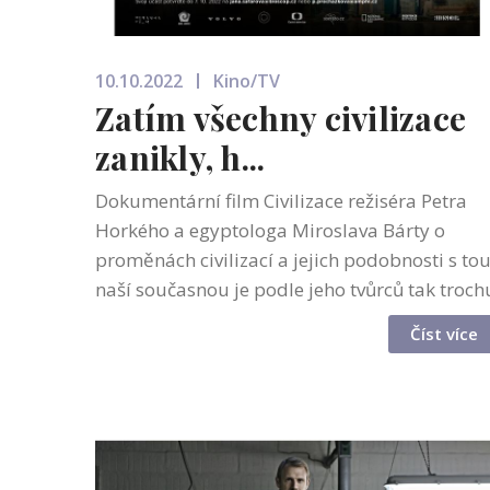
10.10.2022
Kino/TV
Zatím všechny civilizace
zanikly, h...
Dokumentární film Civilizace režiséra Petra
Horkého a egyptologa Miroslava Bárty o
proměnách civilizací a jejich podobnosti s to
naší současnou je podle jeho tvůrců tak troch
výpravnou reality show našeho vlastního
Číst více
kolapsu. Snímek, který filmaři na...