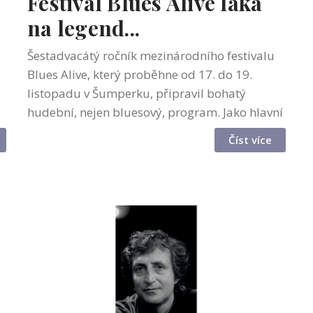
Festival Blues Alive láká
na legend...
Šestadvacátý ročník mezinárodního festivalu
Blues Alive, který proběhne od 17. do 19.
listopadu v Šumperku, připravil bohatý
hudební, nejen bluesový, program. Jako hlavní
lákadla vystoupí například zásadní legenda
Číst více
své generace, pianista, varhaník a z...