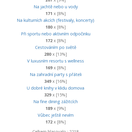
Na jachtě nebo u vody
171
x [8%]
Na kulturních akcích (festivaly, koncerty)
180
x [8%]
Při sportu nebo aktivním odpočinku
172
x [8%]
Cestováním po světě
280
x [13%]
V luxusním resortu s wellness
169
x [8%]
Na zahradní party s přáteli
349
x [16%]
U dobré knihy v klidu domova
329
x [15%]
Na fine dining zážitcích
189
x [9%]
Vůbec ještě nevím
172
x [8%]
Celkem hlasovalo : 2218