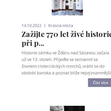
14.10.2022
Krásná místa
Zažijte 770 let živé histori
při p...
Historie zámku ve Žďáru nad Sázavou začala
už ve 13. století. Přijeďte se seznámit se
životem cisterciáckých mnichů, vrátit se do
období baroka a poznat blíže nejvýznamnější
osobnosti místního dění – opata Václava
Číst více
Vejmluvu a geniálního českého archit...