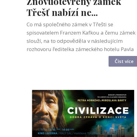
Znovuotevřený zámek
Třešť nabízí ne...
Co má společného zámek v Třešti se
spisovatelem Franzem Kafkou a čemu zámek
slouží, na to odpověděla v následujícím
rozhovoru ředitelka zámeckého hotelu Pavla
Pěkná. Sama o znovuotevřeném
Číst více
novorenesančním sídle tvrdí, že to byla láska
na první pohled....