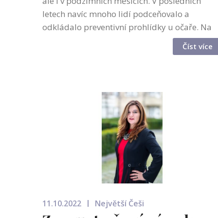
ale i v podzimních měsících. V posledních
letech navíc mnoho lidí podceňovalo a
odkládalo preventivní prohlídky u očaře. Na
důležitost prevence upozorňuje i Světový den
Číst více
zraku, který letos připadá na 13....
11.10.2022
Největší Češi