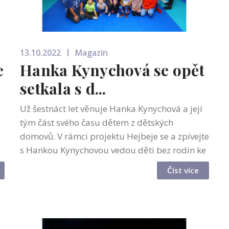
13.10.2022
Magazín
e
Hanka Kynychová se opět
setkala s d...
Už šestnáct let věnuje Hanka Kynychová a její
tým část svého času dětem z dětských
domovů. V rámci projektu Hejbeje se a zpívejte
s Hankou Kynychovou vedou děti bez rodin ke
smysluplnému trávení volného času, k tanci,
Číst více
zpěvu a dalším uměleckým aktivit...