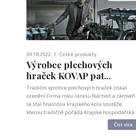
09.10.2022
České produkty
Výrobce plechových
hraček KOVAP pat...
Tradiční výrobce plechových hraček získal
ocenění Firma roku okresu Náchod a zároveň
se stal finalistou krajského kola soutěže,
kterou tradičně pořádá Krajské hospodářská
komora. Společnost KOVAP navazuje na
Číst více
výrobu plechových hraček bratří Sedláků v...