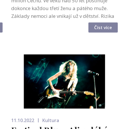
milion Čechů. Ve věku nad 50 let postihuje
dokonce každou třetí ženu a pátého muže.
Základy nemoci ale vnikají už v dětství. Rizika
spojená s „neviditelnou“ nemocí připomíná 20.
Číst více
říjen – Světový den osteopo...
11.10.2022
Kultura