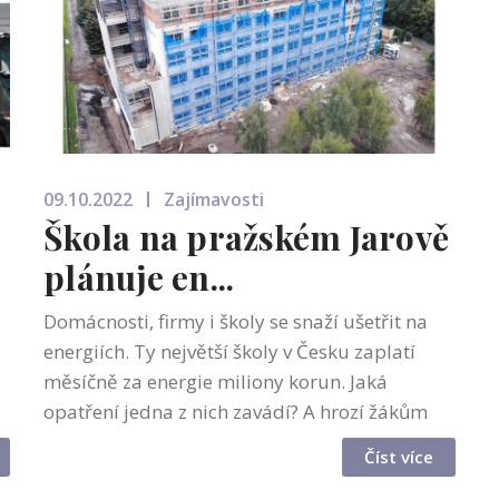
09.10.2022
Zajímavosti
Škola na pražském Jarově
plánuje en...
Domácnosti, firmy i školy se snaží ušetřit na
energiích. Ty největší školy v Česku zaplatí
měsíčně za energie miliony korun. Jaká
opatření jedna z nich zavádí? A hrozí žákům
kvůli úsporám další distanční výuka? Školy po
Číst více
celém Česku řeší, jak být ene...