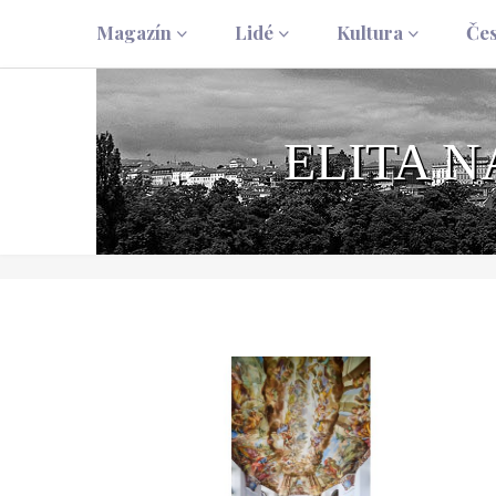
Magazín
Lidé
Kultura
Če
ELITA 