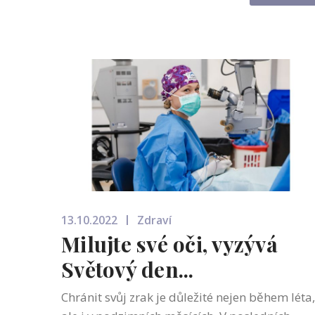
pěstounské péče? To jsou otázky, které b...
13.10.2022
Zdraví
Milujte své oči, vyzývá
Světový den...
Chránit svůj zrak je důležité nejen během léta,