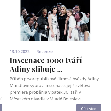
13.10.2022
Recenze
Inscenace 1000 tváří
Adiny slibuje ...
Příběh prvorepublikové filmové hvězdy Adiny
Mandlové vypráví inscenace, jejíž světová
premiéra proběhla v pátek 30. září v
í
Městském divadle v Mladé Boleslavi.
Představení, jehož název zní 1000 tváří Adiny,
Číst více