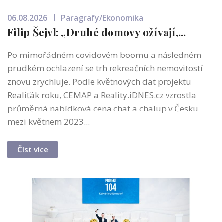
06.08.2026
Paragrafy/Ekonomika
Filip Šejvl: „Druhé domovy ožívají,...
Po mimořádném covidovém boomu a následném
prudkém ochlazení se trh rekreačních nemovitostí
znovu zrychluje. Podle květnových dat projektu
Realiťák roku, CEMAP a Reality.iDNES.cz vzrostla
průměrná nabídková cena chat a chalup v Česku
mezi květnem 2023...
Číst více