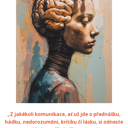
„Z jakékoli komunikace, ať už jde o přednášku,
hádku, nedorozumění, kritiku či lásku, si odneste