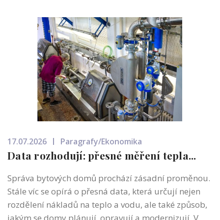
17.07.2026
Paragrafy/Ekonomika
Data rozhodují: přesné měření tepla...
Správa bytových domů prochází zásadní proměnou.
Stále víc se opírá o přesná data, která určují nejen
rozdělení nákladů na teplo a vodu, ale také způsob,
jakým se domy plánují, opravují a modernizují. V