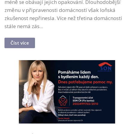
méně se obávají jejich opakování. Dlouhodobější
změnu v připravenosti domácností však loňská
zkušenost nepřinesla. Více než třetina domácností
stále nemá zás...
Číst více