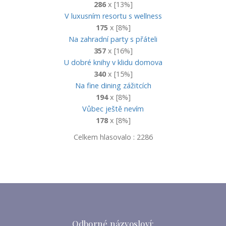
286
x [13%]
V luxusním resortu s wellness
175
x [8%]
Na zahradní party s přáteli
357
x [16%]
U dobré knihy v klidu domova
340
x [15%]
Na fine dining zážitcích
194
x [8%]
Vůbec ještě nevím
178
x [8%]
Celkem hlasovalo : 2286
Odborné názvosloví: