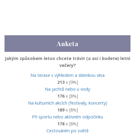
Anketa
Jakým způsobem letos chcete trávit (a asi i budete) letní
večery?
Na terase s výhledem a sklenkou vína
213
x [9%]
Na jachtě nebo u vody
176
x [8%]
Na kulturních akcích (festivaly, koncerty)
189
x [8%]
Při sportu nebo aktivním odpočinku
178
x [8%]
Cestováním po světě