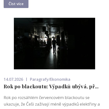
Číst více
14.07.2026
Paragrafy/Ekonomika
Rok po blackoutu: Výpadků ubývá, př...
Rok po rozsáhlém červencovém blackoutu se
ukazuje, že Češi zažívají méně výpadků elektřiny a