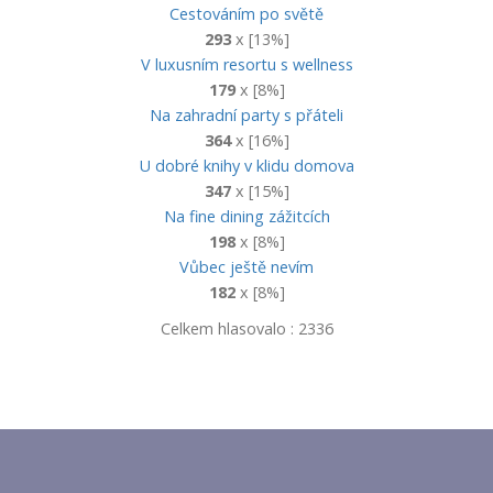
Cestováním po světě
293
x [13%]
V luxusním resortu s wellness
179
x [8%]
Na zahradní party s přáteli
364
x [16%]
U dobré knihy v klidu domova
347
x [15%]
Na fine dining zážitcích
198
x [8%]
Vůbec ještě nevím
182
x [8%]
Celkem hlasovalo : 2336