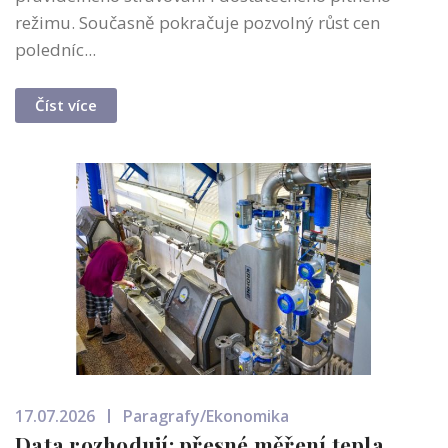
režimu. Současně pokračuje pozvolný růst cen
poledníc...
Číst více
17.07.2026
Paragrafy/Ekonomika
Data rozhodují: přesné měření tepla...