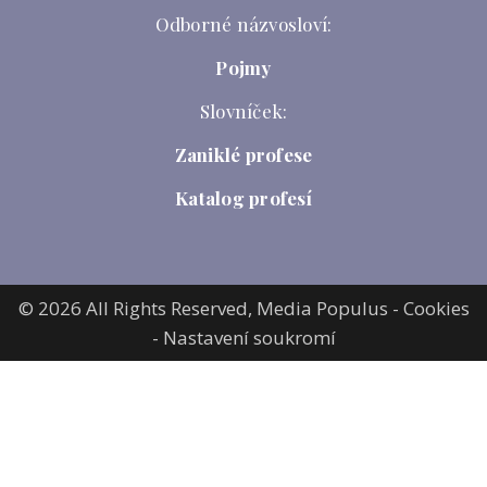
Odborné názvosloví:
Pojmy
Slovníček:
Zaniklé profese
Katalog profesí
© 2026 All Rights Reserved,
Media Populus
-
Cookies
-
Nastavení soukromí