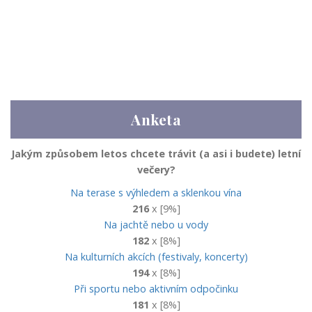
Anketa
Jakým způsobem letos chcete trávit (a asi i budete) letní
večery?
Na terase s výhledem a sklenkou vína
216
x [9%]
Na jachtě nebo u vody
182
x [8%]
Na kulturních akcích (festivaly, koncerty)
194
x [8%]
Při sportu nebo aktivním odpočinku
181
x [8%]