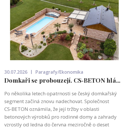
30.07.2026
Paragrafy/Ekonomika
Domkaři se probouzejí. CS‑BETON hlá...
Po několika letech opatrnosti se český domkařský
segment začíná znovu nadechovat. Společnost
CS‑BETON oznámila, že její tržby v oblasti
betonových výrobků pro rodinné domy a zahrady
vzrostly od ledna do června meziročně o deset