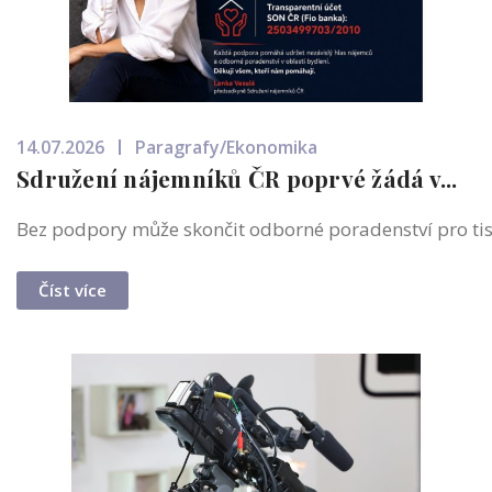
14.07.2026
Paragrafy/Ekonomika
Sdružení nájemníků ČR poprvé žádá v...
Bez podpory může skončit odborné poradenství pro tisíc
Číst více