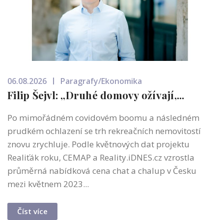
06.08.2026
Paragrafy/Ekonomika
Filip Šejvl: „Druhé domovy ožívají,...
Po mimořádném covidovém boomu a následném
prudkém ochlazení se trh rekreačních nemovitostí
znovu zrychluje. Podle květnových dat projektu
Realiťák roku, CEMAP a Reality.iDNES.cz vzrostla
průměrná nabídková cena chat a chalup v Česku
mezi květnem 2023...
Číst více