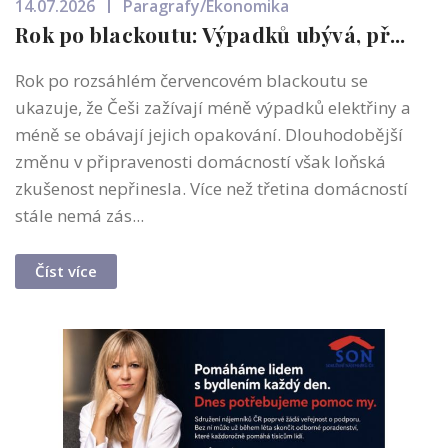
14.07.2026
Paragrafy/Ekonomika
Rok po blackoutu: Výpadků ubývá, př...
Rok po rozsáhlém červencovém blackoutu se
ukazuje, že Češi zažívají méně výpadků elektřiny a
méně se obávají jejich opakování. Dlouhodobější
změnu v připravenosti domácností však loňská
zkušenost nepřinesla. Více než třetina domácností
stále nemá zás...
Číst více