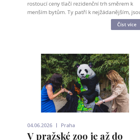
rostoucí ceny tlačí rezidenční trh směrem k
menším bytům. Ty patří k nejžádanějším, jso
snáze financovatelné a u nejmenších jednotek
Číst více
se zároveň drží nejvyšší cena za...
04.06.2026
Praha
V pražské zoo je až do