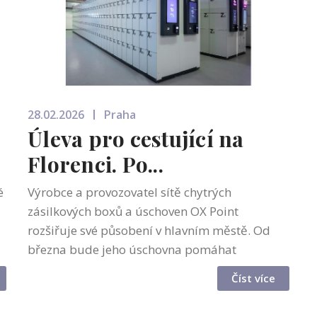
28.02.2026
Praha
Úleva pro cestující na
Florenci. Po...
é
Výrobce a provozovatel sítě chytrých
zásilkových boxů a úschoven OX Point
rozšiřuje své působení v hlavním městě. Od
března bude jeho úschovna pomáhat
cestujícím na prestižní adrese – autobusovém
Číst více
nádraží Florenc. "Chceme Čechům i cizincům
usnadnit c...