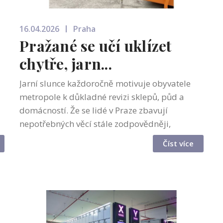
16.04.2026
Praha
Pražané se učí uklízet
chytře, jarn...
Jarní slunce každoročně motivuje obyvatele
metropole k důkladné revizi sklepů, půd a
domácností. Že se lidé v Praze zbavují
nepotřebných věcí stále zodpovědněji,
potvrzují čerstvá data Pražských služeb. V
Číst více
loňském roce dosáhla návštěvnost deseti
sběrn...