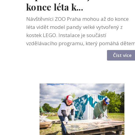
konce léta k...
Návštěvníci ZOO Praha mohou až do konce
léta vidět model pandy velké vytvořený z
kostek LEGO. Instalace je součástí
vzdělávacího programu, který pomáhá děte
i rodičům lépe porozumět ochraně
Číst více
ohrožených druhů. Panda velká patří mezi
druhy, jejichž př...