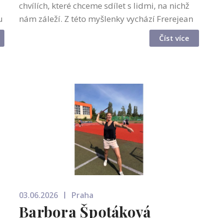
chvílích, které chceme sdílet s lidmi, na nichž
u
nám záleží. Z této myšlenky vychází Frerejean
Frères Champagne Bar, nový letní koncept
Číst více
restaurace REASON, který propojuje š...
03.06.2026
Praha
Barbora Špotáková