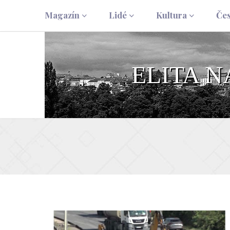
Magazín
Lidé
Kultura
Če
ELITA 