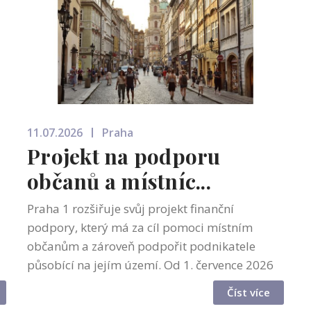
11.07.2026
Praha
Projekt na podporu
občanů a místníc...
Praha 1 rozšiřuje svůj projekt finanční
podpory, který má za cíl pomoci místním
občanům a zároveň podpořit podnikatele
působící na jejím území. Od 1. července 2026
se do programu mohou nově zapojit také
Číst více
obyvatelé Prahy 1 starší 18 let. Registrace