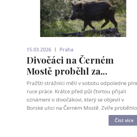
15.03.2026
Praha
Divočáci na Černém
Mostě proběhl za...
Pražští strážníci měli v sobotu odpoledne pln
ruce práce. Krátce před půl čtvrtou přijali
oznámení o divočákovi, který se objevil v
Borské ulici na Černém Mostě. Zvíře proběhlo
přes několik zahrad, kde se při úprku zranilo,
Číst více
a poté pokračovalo směrem...