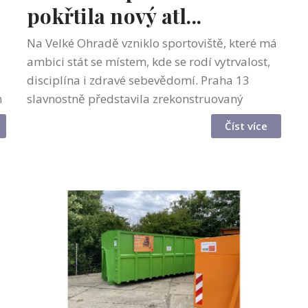
pokřtila nový atl...
Na Velké Ohradě vzniklo sportoviště, které má
ambici stát se místem, kde se rodí vytrvalost,
disciplína i zdravé sebevědomí. Praha 13
m
slavnostně představila zrekonstruovaný
atletický areál u Základní školy a gymnázia
Číst více
Janského. Patronkou projektu se s...