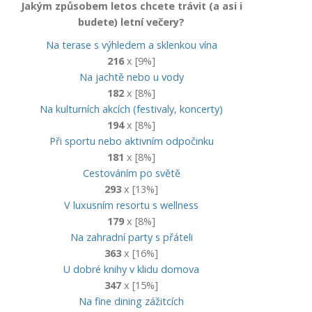
Jakým způsobem letos chcete trávit (a asi i
budete) letní večery?
Na terase s výhledem a sklenkou vína
216
x [9%]
Na jachtě nebo u vody
182
x [8%]
Na kulturních akcích (festivaly, koncerty)
194
x [8%]
Při sportu nebo aktivním odpočinku
181
x [8%]
Cestováním po světě
293
x [13%]
V luxusním resortu s wellness
179
x [8%]
Na zahradní party s přáteli
363
x [16%]
U dobré knihy v klidu domova
347
x [15%]
Na fine dining zážitcích