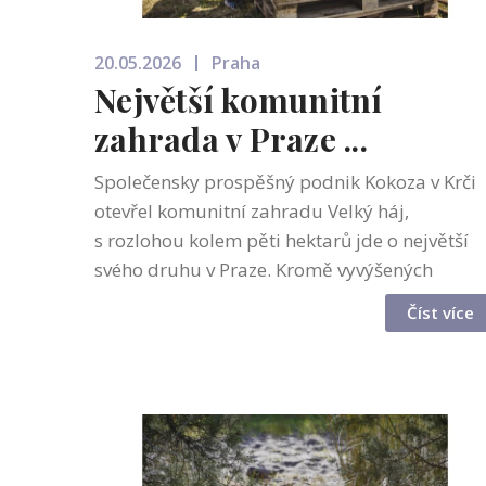
20.05.2026
Praha
Největší komunitní
zahrada v Praze ...
Společensky prospěšný podnik Kokoza v Krči
otevřel komunitní zahradu Velký háj,
s rozlohou kolem pěti hektarů jde o největší
svého druhu v Praze. Kromě vyvýšených
záhonů, ovocných stromů a včelích úlů tu
Číst více
sousedé najdou i výběh s koňmi nebo
posezení s...