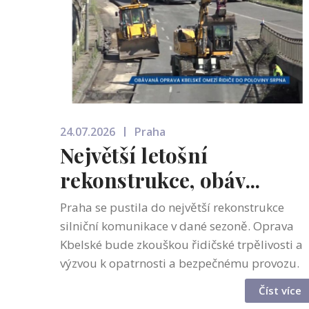
24.07.2026
Praha
Největší letošní
rekonstrukce, obáv...
Praha se pustila do největší rekonstrukce
silniční komunikace v dané sezoně. Oprava
Kbelské bude zkouškou řidičské trpělivosti a
výzvou k opatrnosti a bezpečnému provozu.
Barbora Lišková, tisková mluvčí TSK hl. m.
Číst více
Prahy: „Po celou dobu stavby bude d...