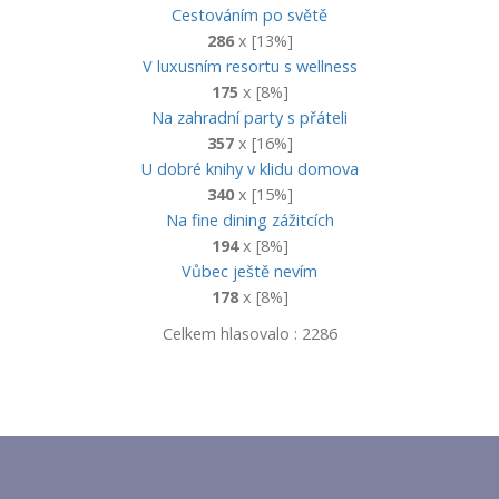
Cestováním po světě
286
x [13%]
V luxusním resortu s wellness
175
x [8%]
Na zahradní party s přáteli
357
x [16%]
U dobré knihy v klidu domova
340
x [15%]
Na fine dining zážitcích
194
x [8%]
Vůbec ještě nevím
178
x [8%]
Celkem hlasovalo : 2286