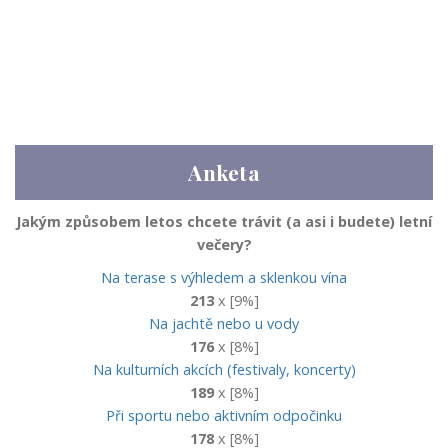
Anketa
Jakým způsobem letos chcete trávit (a asi i budete) letní
večery?
Na terase s výhledem a sklenkou vína
213
x [9%]
Na jachtě nebo u vody
176
x [8%]
Na kulturních akcích (festivaly, koncerty)
189
x [8%]
Při sportu nebo aktivním odpočinku
178
x [8%]