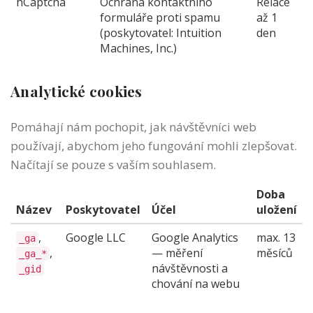
hCaptcha
Ochrana kontaktního
Relace
formuláře proti spamu
až 1
(poskytovatel: Intuition
den
Machines, Inc.)
Analytické cookies
Pomáhají nám pochopit, jak návštěvníci web
používají, abychom jeho fungování mohli zlepšovat.
Načítají se pouze s vaším souhlasem.
Doba
Název
Poskytovatel
Účel
uložení
,
Google LLC
Google Analytics
max. 13
_ga
,
— měření
měsíců
_ga_*
návštěvnosti a
_gid
chování na webu