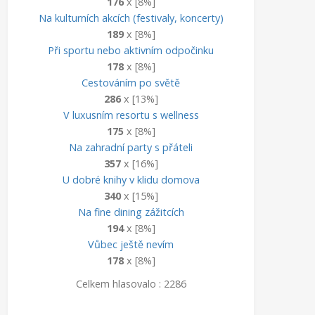
176
x [8%]
Na kulturních akcích (festivaly, koncerty)
189
x [8%]
Při sportu nebo aktivním odpočinku
178
x [8%]
Cestováním po světě
286
x [13%]
V luxusním resortu s wellness
175
x [8%]
Na zahradní party s přáteli
357
x [16%]
U dobré knihy v klidu domova
340
x [15%]
Na fine dining zážitcích
194
x [8%]
Vůbec ještě nevím
178
x [8%]
Celkem hlasovalo : 2286