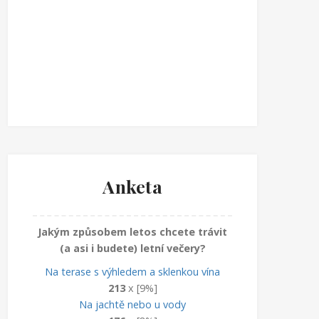
Anketa
Jakým způsobem letos chcete trávit
(a asi i budete) letní večery?
Na terase s výhledem a sklenkou vína
213
x [9%]
Na jachtě nebo u vody