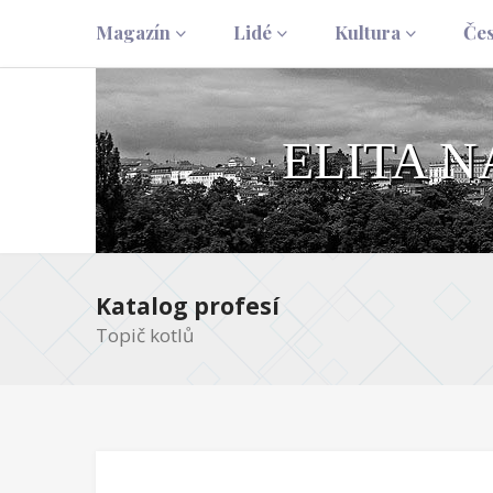
Magazín
Lidé
Kultura
Če
ELITA 
Katalog profesí
Topič kotlů