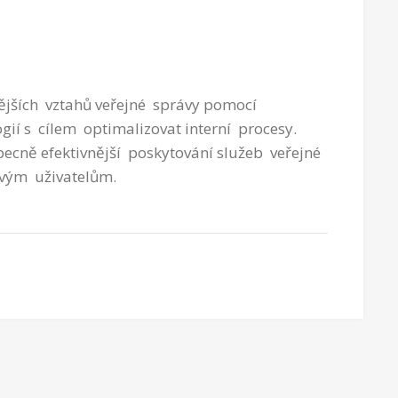
nějších vztahů veřejné správy pomocí
ií s cílem optimalizovat interní procesy.
becně efektivnější poskytování služeb veřejné
 svým uživatelům.