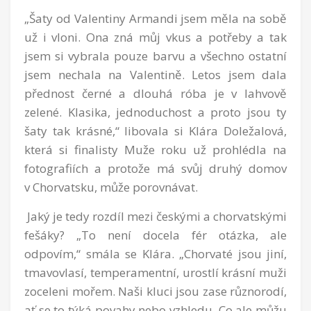
„Šaty od Valentiny Armandi jsem měla na sobě
už i vloni. Ona zná můj vkus a potřeby a tak
jsem si vybrala pouze barvu a všechno ostatní
jsem nechala na Valentině. Letos jsem dala
přednost černé a dlouhá róba je v lahvově
zelené. Klasika, jednoduchost a proto jsou ty
šaty tak krásné,“ libovala si Klára Doležalová,
která si finalisty Muže roku už prohlédla na
fotografiích a protože má svůj druhý domov
v Chorvatsku, může porovnávat.
Jaký je tedy rozdíl mezi českými a chorvatskými
fešáky? „To není docela fér otázka, ale
odpovím,“ smála se Klára. „Chorvaté jsou jiní,
tmavovlasí, temperamentní, urostlí krásní muži
zoceleni mořem. Naši kluci jsou zase různorodí,
ať se to týká povahy nebo vzhledu. Co ale můžu