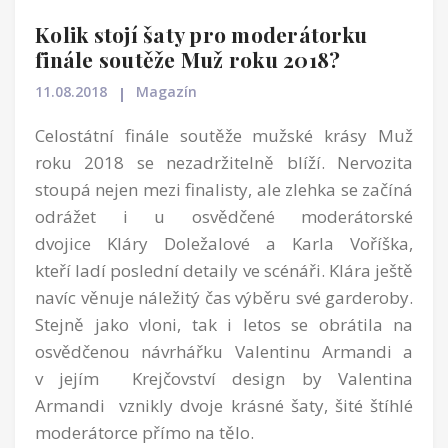
Kolik stojí šaty pro moderátorku
finále soutěže Muž roku 2018?
11.08.2018
Magazín
Celostátní finále soutěže mužské krásy Muž
roku 2018 se nezadržitelně blíží. Nervozita
stoupá nejen mezi finalisty, ale zlehka se začíná
odrážet i u osvědčené moderátorské
dvojice Kláry Doležalové a Karla Voříška,
kteří ladí poslední detaily ve scénáři. Klára ještě
navíc věnuje náležitý čas výběru své garderoby.
Stejně jako vloni, tak i letos se obrátila na
osvědčenou návrhářku Valentinu Armandi a
v jejím Krejčovství design by Valentina
Armandi vznikly dvoje krásné šaty, šité štíhlé
moderátorce přímo na tělo.