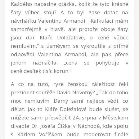
Každého napadne otázka, kolik že tyto krásné
šaty vůbec stojí? A to byl zase dotaz na
návrhářku Valentinu Armandi. „Kalkulaci mám
samozřejmě v hlavě, ale protože oboje šaty
jsou dar Kláře Doležalové, o ceně vůbec
nemluvím,“ s úsměvem se vykroutila z přímé
odpovědi Valentina Armandi, ale pak přece
jenom naznačila: „cena se pohybuje v
ceně desítek tisíc korun.“
A co na tuto, ryze ženskou záležitost řekl
prezident soutěže David Novotný? „Tak do toho
moc nemluvím. Dámy sami nejlépe vědí, co
dělat. Jak to Kláře Doležalové bude slušet, se
můžete sami přesvědčit 24. srpna v Městském
divadle Dr. Josefa Čížka v Náchodě, kde spolu
s Karlem Voříškem bude moderovat finále