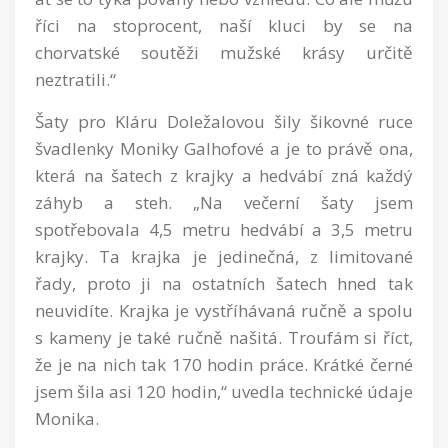
říci na stoprocent, naší kluci by se na
chorvatské soutěži mužské krásy určitě
neztratili.“
Šaty pro Kláru Doležalovou šily šikovné ruce
švadlenky Moniky Galhofové a je to právě ona,
která na šatech z krajky a hedvábí zná každý
záhyb a steh. „Na večerní šaty jsem
spotřebovala 4,5 metru hedvábí a 3,5 metru
krajky. Ta krajka je jedinečná, z limitované
řady, proto ji na ostatních šatech hned tak
neuvidíte. Krajka je vystříhávaná ručně a spolu
s kameny je také ručně našitá. Troufám si říct,
že je na nich tak 170 hodin práce. Krátké černé
jsem šila asi 120 hodin,“ uvedla technické údaje
Monika.