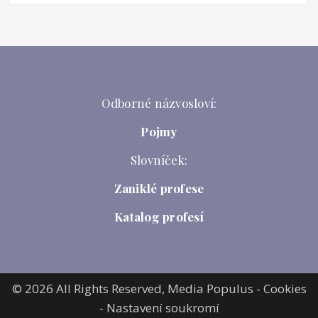
Odborné názvosloví:
Pojmy
Slovníček:
Zaniklé profese
Katalog profesí
© 2026 All Rights Reserved,
Media Populus
-
Cookies
-
Nastavení soukromí