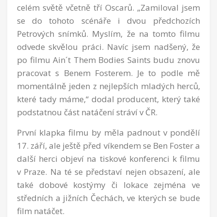
celém světě včetně tří Oscarů. „Zamiloval jsem
se do tohoto scénáře i dvou předchozích
Petrových snímků. Myslím, že na tomto filmu
odvede skvělou práci. Navíc jsem nadšený, že
po filmu Ain´t Them Bodies Saints budu znovu
pracovat s Benem Fosterem. Je to podle mě
momentálně jeden z nejlepších mladých herců,
které tady máme,“ dodal producent, který také
podstatnou část natáčení stráví v ČR.
První klapka filmu by měla padnout v pondělí
17. září, ale ještě před víkendem se Ben Foster a
další herci objeví na tiskové konferenci k filmu
v Praze. Na té se představí nejen obsazení, ale
také dobové kostýmy či lokace zejména ve
středních a jižních Čechách, ve kterých se bude
film natáčet.