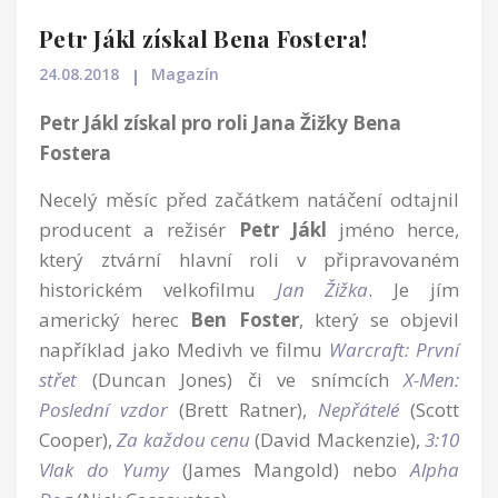
Petr Jákl získal Bena Fostera!
24.08.2018
Magazín
Petr Jákl získal pro roli Jana Žižky Bena
Fostera
Necelý měsíc před začátkem natáčení odtajnil
producent a režisér
Petr Jákl
jméno herce,
který ztvární hlavní roli v připravovaném
historickém velkofilmu
Jan Žižka
. Je jím
americký herec
Ben Foster
, který se objevil
například jako Medivh ve filmu
Warcraft: První
střet
(Duncan Jones) či ve snímcích
X-Men:
Poslední vzdor
(Brett Ratner),
Nepřátelé
(Scott
Cooper),
Za každou cenu
(David Mackenzie),
3:10
Vlak do Yumy
(James Mangold) nebo
Alpha