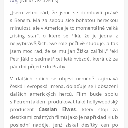
Dog
(Nick Cassavetes).
„Jsem velmi rád, že jsme se domluvili právě
s Benem. Má za sebou sice bohatou hereckou
minulost, ale v Americe je to momentálně velká
„rising star“, o které se říká, že je jedna z
nejvybíravějších. Své role pečlivě studuje, a tak
jsem moc rád, že se mu Jan Žižka zalíbil,“ řekl
Petr Jákl o sedmatřicetileté hvězdě, která už za
pár dní přijede do Prahy.
V dalších rolích se objeví neméně zajímavá
česká i evropská jména, dolaďuje se i obsazení
dalších amerických herců. Film bude spolu
s Petrem Jáklem produkovat také hollywoodský
producent
Cassian Elwes
, který stojí za
desítkami známých filmů jako je například Klub
poslední naděje, jenž získal desítky cen po