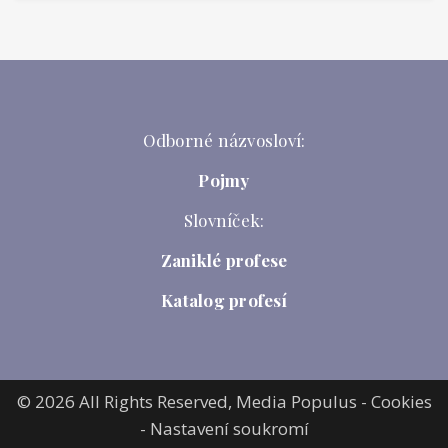
Odborné názvosloví:
Pojmy
Slovníček:
Zaniklé profese
Katalog profesí
© 2026 All Rights Reserved,
Media Populus
-
Cookies
-
Nastavení soukromí