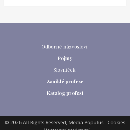
Odborné názvosloví:
Pojmy
Slovníček:
Zaniklé profese
Katalog profesí
© 2026 All Rights Reserved,
Media Populus
-
Cookies