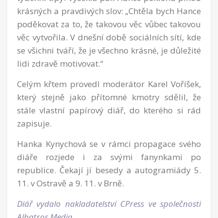
krásných a pravdivých slov: „Chtěla bych Hance
poděkovat za to, že takovou věc vůbec takovou
věc vytvořila. V dnešní době sociálních sítí, kde
se všichni tváří, že je všechno krásné, je důležité
lidi zdravě motivovat.“
Celým křtem provedl moderátor Karel Voříšek,
který stejně jako přítomné kmotry sdělil, že
stále vlastní papírový diář, do kterého si rád
zapisuje.
Hanka Kynychová se v rámci propagace svého
diáře rozjede i za svými fanynkami po
republice. Čekají jí besedy a autogramiády 5.
11. v Ostravě a 9. 11. v Brně.
Diář vydalo nakladatelství CPress ve společnosti
Albatros Media.