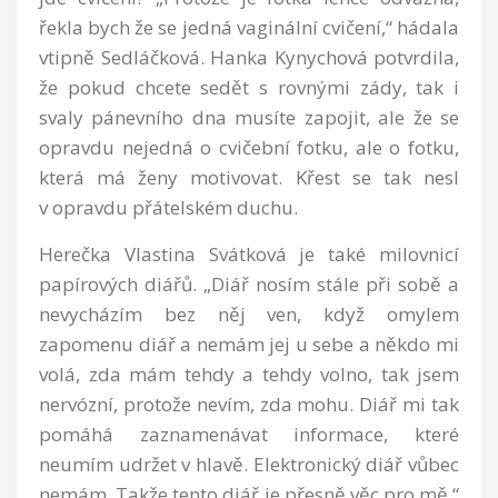
řekla bych že se jedná vaginální cvičení,“ hádala
vtipně Sedláčková. Hanka Kynychová potvrdila,
že pokud chcete sedět s rovnými zády, tak i
svaly pánevního dna musíte zapojit, ale že se
opravdu nejedná o cvičební fotku, ale o fotku,
která má ženy motivovat. Křest se tak nesl
v opravdu přátelském duchu.
Herečka Vlastina Svátková je také milovnicí
papírových diářů. „Diář nosím stále při sobě a
nevycházím bez něj ven, když omylem
zapomenu diář a nemám jej u sebe a někdo mi
volá, zda mám tehdy a tehdy volno, tak jsem
nervózní, protože nevím, zda mohu. Diář mi tak
pomáhá zaznamenávat informace, které
neumím udržet v hlavě. Elektronický diář vůbec
nemám. Takže tento diář je přesně věc pro mě,“