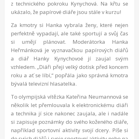
z technického pokroku Kynychová. Na křtu se
ukázalo, že papírové diáře jsou stále v kurzu!
Za kmotry si Hanka vybrala ženy, které nejen
perfektně vypadají, ale také sportují a svůj čas
si umějí plánovat. Moderátorka Hanka
Heřmánková je vyznavačkou papírových diářů
a diář Hanky Kynychovoé jí zaujal svým
vzhledem. „Diáři přeji velký dotisk před koncem
roku a ať se líbí,“ popřála jako správná kmotra
bývalá televizní hlasatelka.
To olympijská vítězka Kateřina Neumannová se
několik let přemlouvala k elektronickému diáři
a technika jí sice nakonec zaujala, ale i nadále
si zapisuje poznámky do svého koženého diáře,
například sportovní aktivity svojí dcery. Píše si
do svých diářů i svoje sportovní aktivity nebo na