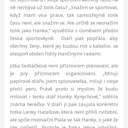
ně nezbývá už tolik času? „Snažím se sportovat,
když mám více práce, tak samozřejmě tolik
času není, ale snažím se. Ale určitě se nesnažím
tolik jako Hanka,“ vysvětlila s úsměvem přední
česká sportovkyně. Diáři pak popřála, aby
všechny ženy, které jej budou mít v kabelce, se
alespoň obden řídily Hančinými radami.
Jitka Sedláčková není příznivcem plánování, ale
je prý příznivcem organizování. „Miluji
papírové diáře, jsem spisovatelka, miluji i svoje
plnící pero. Právě proto si myslím, že budu
milovat i tento diář Hanky Kynychové,“ sdělila
známá herečka. V diáři jí pak zaujala konkrétní
fotka Lenky Hatašové, která není příliš cvičební,
ale spíše motivační Ptala se tak Hanky, o jaké že
jde cvičení? „Protože je fotka lehce odvážná,