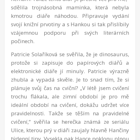
sdělila trojnásobná maminka, která nebyla
kmotrou diáře náhodou. Připravuje vydání
svojí knižní prvotiny a s Hankou si tak přislíbily
vzájemnou podporu při svých literárních
počinech.
Patricie Solaříková se svěřila, že je dinosaurus,
protože si zapisuje do papírových diářů a
elektronické diáře jí minuly. Patricie výrazně
zhubla a vypadá skvěle. Je to snad tím, že si
plánuje svůj čas na cviční? „V létě jsem cvičení
trochu flákala, ale zimní období je pro mě
ideální období na cvičení, dokážu udržet více
pravidelnosti. Takže se těším na pravidelné
cvičení,“ svěřila se herečka známá ze seriálu
Ulice, kterou prý v diáři zaujaly hlavně Hančiny
týdenní tipy. Vysekla pak Hance poklonu plnou