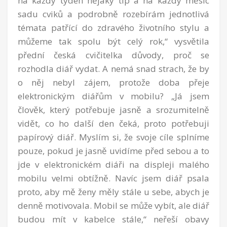
na každý týden nějaký tip a na každý měsíc
sadu cviků a podrobně rozebírám jednotlivá
témata patřící do zdravého životního stylu a
můžeme tak spolu být celý rok,“ vysvětila
přední česká cvičitelka důvody, proč se
rozhodla diář vydat. A nemá snad strach, že by
o něj nebyl zájem, protože doba přeje
elektronickým diářům v mobilu? „Já jsem
člověk, který potřebuje jasně a srozumitelně
vidět, co ho další den čeká, proto potřebuji
papírový diář. Myslím si, že svoje cíle splníme
pouze, pokud je jasně uvidíme před sebou a to
jde v elektronickém diáři na displeji malého
mobilu velmi obtížně. Navíc jsem diář psala
proto, aby mě ženy měly stále u sebe, abych je
denně motivovala. Mobil se může vybít, ale diář
budou mít v kabelce stále,“ neřeší obavy