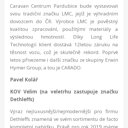
Caravan Centrum Pardubice bude vystavovat
svou tradiční značku LMC, jejíž je výhradním
dovozcem do ČR. Výrobce LMC je pověstný
kvalitou zpracování, použitými materiály a
výslednou hmotností. Díky Long Life
Technologii klient dostává 12letou záruku na
těsnost vozu, což je skutečně rekord. Poprvé
letos přivezeme i další značku ze skupiny Erwin
Hymer Group, a tou je CARADO.
Pavel Kolář
KOV Velim (na veletrhu zastupuje značku
Dethleffs)
Výraz nejluxusnější/nejmodernější pro firmu
Dethleffs znamená ve svém sortimentu de facto
kompletní nabídku. Právě pro rok 2019 máme