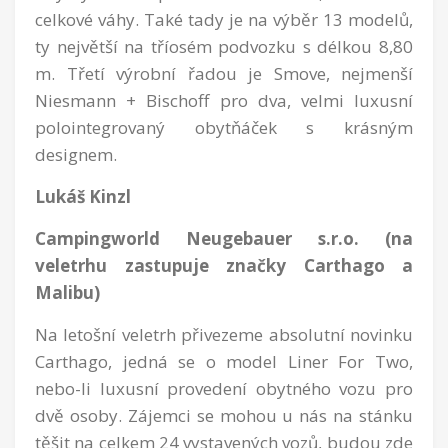
celkové váhy. Také tady je na výběr 13 modelů,
ty největší na tříosém podvozku s délkou 8,80
m. Třetí výrobní řadou je Smove, nejmenší
Niesmann + Bischoff pro dva, velmi luxusní
polointegrovaný obytňáček s krásným
designem.
Lukáš Kinzl
Campingworld Neugebauer s.r.o. (na
veletrhu zastupuje značky Carthago a
Malibu)
Na letošní veletrh přivezeme absolutní novinku
Carthago, jedná se o model Liner For Two,
nebo-li luxusní provedení obytného vozu pro
dvě osoby. Zájemci se mohou u nás na stánku
těšit na celkem 24 vystavených vozů, budou zde