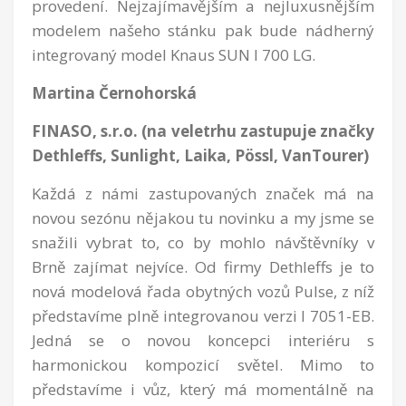
provedení. Nejzajímavějším a nejluxusnějším
modelem našeho stánku pak bude nádherný
integrovaný model Knaus SUN I 700 LG.
Martina Černohorská
FINASO, s.r.o. (na veletrhu zastupuje značky
Dethleffs, Sunlight, Laika, Pössl, VanTourer)
Každá z námi zastupovaných značek má na
novou sezónu nějakou tu novinku a my jsme se
snažili vybrat to, co by mohlo návštěvníky v
Brně zajímat nejvíce. Od firmy Dethleffs je to
nová modelová řada obytných vozů Pulse, z níž
představíme plně integrovanou verzi I 7051-EB.
Jedná se o novou koncepci interiéru s
harmonickou kompozicí světel. Mimo to
představíme i vůz, který má momentálně na