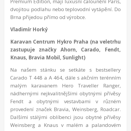
Premium Edition, mají luxusní čalounění Paris,
dvojitou podlahu nebo teplovodní vytápění. Do
Brna přijedou přímo od výrobce.
Vladimír Horký
Karavan Centrum Hykro Praha (na veletrhu
zastupuje značky Ahorn, Carado, Fendt,
Knaus, Bravia Mobil, Sunlight)
Na našem stánku se setkáte s bestsellery
Carado T 448 a A 464, dále s akčním terénním
malým karavanem Hero Traveller Ranger,
nádhernými nejkvalitnějšími obytnými přívěsy
Fendt a obytnými vestavbami v různém
provedení značek Bravia, Weinsberg, Roadcar.
Dalšími stálými oblíbenci jsou obytné přívěsy
Weinsberg a Knaus v malém a palandovém