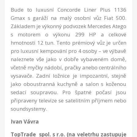
Bude to luxusní Concorde Liner Plus 1136
Gmax s garáží na malý osobní vůz Fiat 500.
Základem je výkonný podvozek Mercedes Atego
s motorem o výkonu 299 HP a celkové
hmotnosti 12 tun. Tento prémiový vůz je určen
pro luxusní kempování pro 4 osoby – ve výbavě
naleznete vše jako v dobře vybaveném domě,
včetně myčky nádobí, pračky anebo centrálního
vysavače. Zadní ložnice je impozantní, stejně
jako oboustranná kuchyně a salon s koženou
sedací soupravou. Pro špatné počasí jsou
připraveny televize se satelitním příjmem nebo
soundsystemy.
Ivan Vávra
TopTrade spol. s r.o. (na veletrhu zastupuje