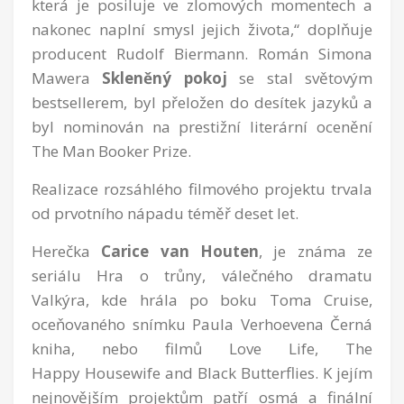
která je posiluje ve zlomových momentech a
nakonec naplní smysl jejich života,“ doplňuje
producent Rudolf Biermann. Román Simona
Mawera
Skleněný pokoj
se stal světovým
bestsellerem, byl přeložen do desítek jazyků a
byl nominován na prestižní literární ocenění
The Man Booker Prize.
Realizace rozsáhlého filmového projektu trvala
od prvotního nápadu téměř deset let.
Herečka
Carice van Houten
, je známa ze
seriálu Hra o trůny, válečného dramatu
Valkýra, kde hrála po boku Toma Cruise,
oceňovaného snímku Paula Verhoevena Černá
kniha, nebo filmů Love Life, The
Happy Housewife and Black Butterflies. K jejím
nejnovějším projektům patří osmá a finální