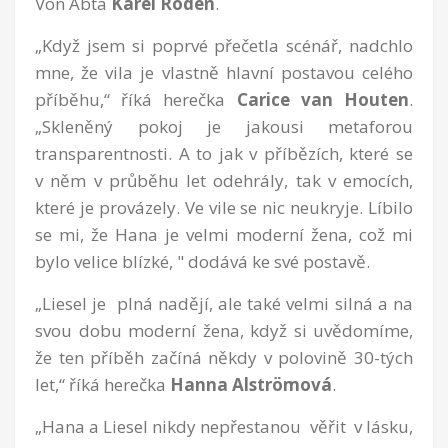
Von Abta
Karel Roden
.
„Když jsem si poprvé přečetla scénář, nadchlo
mne, že vila je vlastně hlavní postavou celého
příběhu,“ říká herečka
Carice van Houten
.
„Skleněný pokoj je jakousi metaforou
transparentnosti. A to jak v příbězích, které se
v něm v průběhu let odehrály, tak v emocích,
které je provázely. Ve vile se nic neukryje. Líbilo
se mi, že Hana je velmi moderní žena, což mi
bylo velice blízké, " dodává ke své postavě.
„Liesel je plná nadějí, ale také velmi silná a na
svou dobu moderní žena, když si uvědomíme,
že ten příběh začíná někdy v polovině 30-tých
let,“ říká herečka
Hanna Alströmová
.
„Hana a Liesel nikdy nepřestanou věřit v lásku,