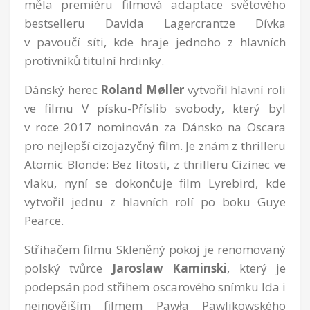
měla premiéru filmová adaptace světového
bestselleru Davida Lagercrantze Dívka
v pavoučí síti, kde hraje jednoho z hlavních
protivníků titulní hrdinky.
Dánský herec
Roland Møller
vytvořil hlavní roli
ve filmu V písku-Příslib svobody, který byl
v roce 2017 nominován za Dánsko na Oscara
pro nejlepší cizojazyčný film. Je znám z thrilleru
Atomic Blonde: Bez lítosti, z thrilleru Cizinec ve
vlaku, nyní se dokončuje film Lyrebird, kde
vytvořil jednu z hlavních rolí po boku Guye
Pearce.
Střihačem filmu Skleněný pokoj je renomovaný
polský tvůrce
Jaroslaw Kaminski
, který je
podepsán pod střihem oscarového snímku Ida i
nejnovějším filmem Pawła Pawlikowského