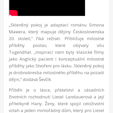
„Skleněný pokoj je adaptací románu Simona
Mawera, který mapuje dějiny Československa
20. století,“ říká režisér. Přibližuje milostné
příběhy postav, které obývaly vilu
Tugendhat. „Inspirací nám byly klasické filmy
jako Anglický pacient i konceptuální milostné
příběhy jako Stvořeni pro lásku. Skleněný pokoj
je drobnokresba milostného příběhu na pozadí
dějin,“ dodává Ševčík.
Příběh je o lásce, přátelství a zásadních
životních rozhodnutí Liesel Landauerová a její
přítelkyně Hany. Ženy, které spojil celoživotní
vztah a jeden mimořádný dům, který pro Liesel