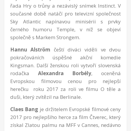
řada Hry o trůny a nezávislý snímek Instinct. V
současné době natáčí pro televizní společnost
Sky Atlantic napínavou minisérii s prvky
černého humoru Temple, v níž se objeví
společně s Markem Strongem.
Hannu Alström
čeští diváci viděli ve dvou
pokračováních úspěšné akční komedie
Kingsman. Další ženskou roli vytvoří slovenská
rodačka
Alexandra Borbély
, oceněná
Evropskou filmovou cenou pro nejlepší
herečku roku 2017 za roli ve filmu O těle a
duši, který zvítězil na Berlinale.
Claes Bang
je držitelem Evropské filmové ceny
2017 pro nejlepšího herce za film Čtverec, který
získal Zlatou palmu na MFF v Cannes, nedávno