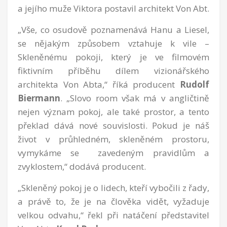
a jejího muže Viktora postavil architekt Von Abt.
„Vše, co osudově poznamenává Hanu a Liesel,
se nějakým způsobem vztahuje k vile –
Skleněnému pokoji, který je ve filmovém
fiktivním příběhu dílem vizionářského
architekta Von Abta,“ říká producent
Rudolf
Biermann
. „Slovo room však má v angličtině
nejen význam pokoj, ale také prostor, a tento
překlad dává nové souvislosti. Pokud je náš
život v průhledném, skleněném prostoru,
vymykáme se zavedeným pravidlům a
zvyklostem,“ dodává producent.
„Skleněný pokoj je o lidech, kteří vybočili z řady,
a právě to, že je na člověka vidět, vyžaduje
velkou odvahu,“ řekl při natáčení představitel