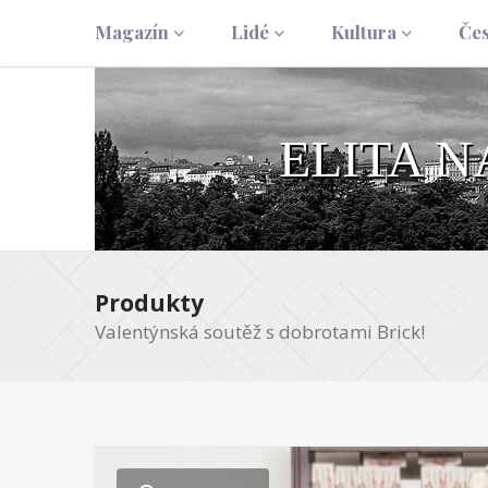
Magazín
Lidé
Kultura
Če
ELITA 
Produkty
Valentýnská soutěž s dobrotami Brick!