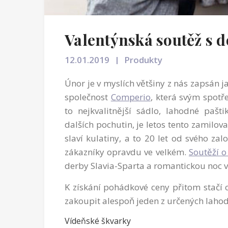
Valentýnská soutěž s 
12.01.2019
Produkty
Únor je v myslích většiny z nás zapsán 
společnost
Comperio
, která svým spotř
to nejkvalitnější sádlo, lahodné pašt
dalších pochutin, je letos tento zamilov
slaví kulatiny, a to 20 let od svého zal
zákazníky opravdu ve velkém.
Soutěží o
derby Slavia-Sparta a romantickou noc v
K získání pohádkové ceny přitom stačí 
zakoupit alespoň jeden z určených lahod
Vídeňské škvarky