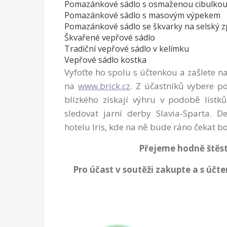
Pomazánkové sádlo s osmaženou cibulko
Pomazánkové sádlo s masovým výpekem
Pomazánkové sádlo se škvarky na selský 
Škvařené vepřové sádlo
Tradiční vepřové sádlo v kelímku
Vepřové sádlo kostka
Vyfoťte ho spolu s účtenkou a zašlete 
na
www.brick.cz
. Z účastníků vybere po
blízkého získají výhru v podobě lís
sledovat jarní derby Slavia-Sparta. 
hotelu Iris, kde na ně bude ráno čekat b
Přejeme hodně štěstí
Pro účast v soutěži zakupte a s úč