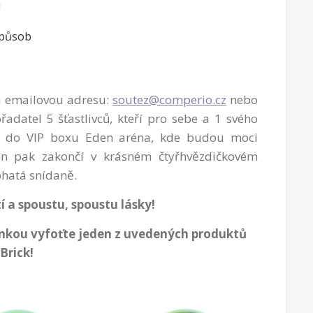
u
způsob
na emailovou adresu:
soutez@comperio.cz
nebo
řadatel 5 šťastlivců, kteří pro sebe a 1 svého
tků do VIP boxu Eden aréna, kde budou moci
Den pak zakončí v krásném čtyřhvězdičkovém
ohatá snídaně.
 a spoustu, spoustu lásky!
tenkou vyfoťte jeden z uvedených produktů
Brick!