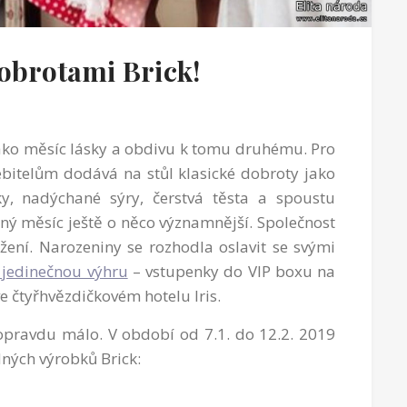
dobrotami Brick!
jako měsíc lásky a obdivu k tomu druhému. Pro
ebitelům dodává na stůl klasické dobroty jako
iky, nadýchané sýry, čerstvá těsta a spoustu
aný měsíc ještě o něco významnější. Společnost
ožení. Narozeniny se rozhodla oslavit se svými
 jedinečnou výhru
– vstupenky do VIP boxu na
e čtyřhvězdičkovém hotelu Iris.
opravdu málo. V období od 7.1. do 12.2. 2019
ných výrobků Brick: