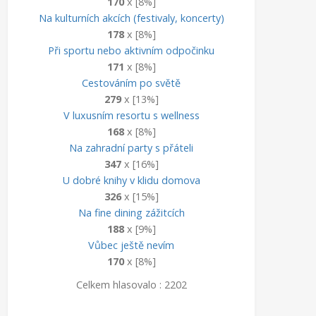
170
x [8%]
Na kulturních akcích (festivaly, koncerty)
178
x [8%]
Při sportu nebo aktivním odpočinku
171
x [8%]
Cestováním po světě
279
x [13%]
V luxusním resortu s wellness
168
x [8%]
Na zahradní party s přáteli
347
x [16%]
U dobré knihy v klidu domova
326
x [15%]
Na fine dining zážitcích
188
x [9%]
Vůbec ještě nevím
170
x [8%]
Celkem hlasovalo : 2202