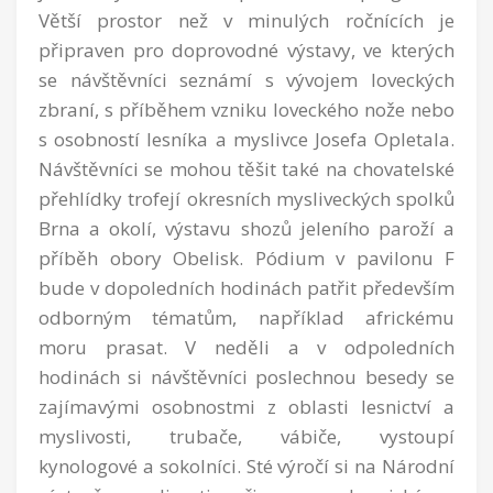
Větší prostor než v minulých ročnících je
připraven pro doprovodné výstavy, ve kterých
se návštěvníci seznámí s vývojem loveckých
zbraní, s příběhem vzniku loveckého nože nebo
s osobností lesníka a myslivce Josefa Opletala.
Návštěvníci se mohou těšit také na chovatelské
přehlídky trofejí okresních mysliveckých spolků
Brna a okolí, výstavu shozů jeleního paroží a
příběh obory Obelisk. Pódium v pavilonu F
bude v dopoledních hodinách patřit především
odborným tématům, například africkému
moru prasat. V neděli a v odpoledních
hodinách si návštěvníci poslechnou besedy se
zajímavými osobnostmi z oblasti lesnictví a
myslivosti, trubače, vábiče, vystoupí
kynologové a sokolníci. Sté výročí si na Národní