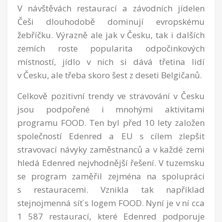
V návštěvách restaurací a závodních jídelen
Češi dlouhodobě dominují evropskému
žebříčku. Výrazně ale jak v Česku, tak i dalších
zemích roste popularita odpočinkových
místností, jídlo v nich si dává třetina lidí
v Česku, ale třeba skoro šest z deseti Belgičanů.
Celkově pozitivní trendy ve stravování v Česku
jsou podpořené i mnohými aktivitami
programu FOOD. Ten byl před 10 lety založen
společností Edenred a EU s cílem zlepšit
stravovací návyky zaměstnanců a v každé zemi
hledá Edenred nejvhodnější řešení. V tuzemsku
se program zaměřil zejména na spolupráci
s restauracemi. Vznikla tak například
stejnojmenná síť s logem FOOD. Nyní je v ní cca
1 587 restaurací, které Edenred podporuje