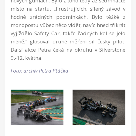
nových gumách. Bylo z toho tedy až sedmnácté
místo na startu. „Frustrujících, šílený závod v
hodně zrádných podmínkách. Bylo těžké z
monopostu vůbec něco vidět, navíc hned třikrát
vyjíždělo Safety Car, takže řádných kol se jelo
méně,“ glosoval druhé měření sil český pilot.
Další akce Petra čeká na okruhu v Silverstone
9.-12. května.
Foto: archiv Petra Ptáčka