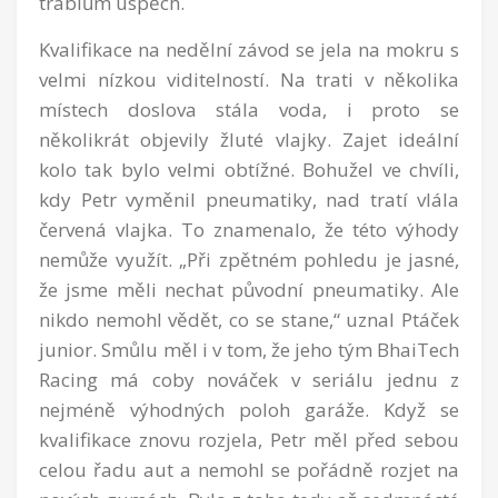
trablům úspěch.
Kvalifikace na nedělní závod se jela na mokru s
velmi nízkou viditelností. Na trati v několika
místech doslova stála voda, i proto se
několikrát objevily žluté vlajky. Zajet ideální
kolo tak bylo velmi obtížné. Bohužel ve chvíli,
kdy Petr vyměnil pneumatiky, nad tratí vlála
červená vlajka. To znamenalo, že této výhody
nemůže využít. „Při zpětném pohledu je jasné,
že jsme měli nechat původní pneumatiky. Ale
nikdo nemohl vědět, co se stane,“ uznal Ptáček
junior. Smůlu měl i v tom, že jeho tým BhaiTech
Racing má coby nováček v seriálu jednu z
nejméně výhodných poloh garáže. Když se
kvalifikace znovu rozjela, Petr měl před sebou
celou řadu aut a nemohl se pořádně rozjet na