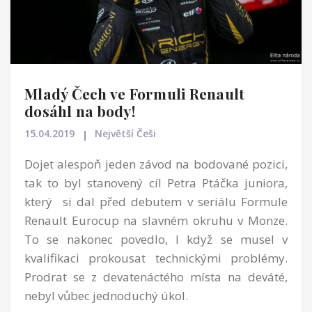
Mladý Čech ve Formuli Renault
dosáhl na body!
15.04.2019
Největší Češi
Dojet alespoň jeden závod na bodované pozici,
tak to byl stanovený cíl Petra Ptáčka juniora,
který si dal před debutem v seriálu Formule
Renault Eurocup na slavném okruhu v Monze.
To se nakonec povedlo, I když se musel v
kvalifikaci prokousat technickými problémy.
Prodrat se z devatenáctého místa na deváté,
nebyl vůbec jednoduchý úkol.