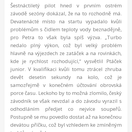
Šestnáctiletý pilot hned v prvním ostrém
závodě sezóny dokázal, že na to rozhodně má.
Devatenácté místo na startu vypadalo kvůli
problémům s čidlem teploty vody beznadějně,
pro Petra to však byla spíš výzva. „Turbo
nedalo plný výkon, což byl velký problém
hlavně na výjezdech ze zatáček a na rovinkách,
kde je rychlost rozhodující,“ vysvětlil Ptáček
junior. V kvalifikaci kvůli tomu ztrácel zhruba
devět desetin sekundy na kolo, což je
samozřejmě v konečném účtování obrovská
porce času. Leckoho by to možná zlomilo, český
závodník se však nevzdal a do závodu vyrazil s
odhodláním předjet co nejvíce soupeřů.
Postupně se mu povedlo dostat až na konečnou
devátou příčku, což byl vzhledem ke zmíněným