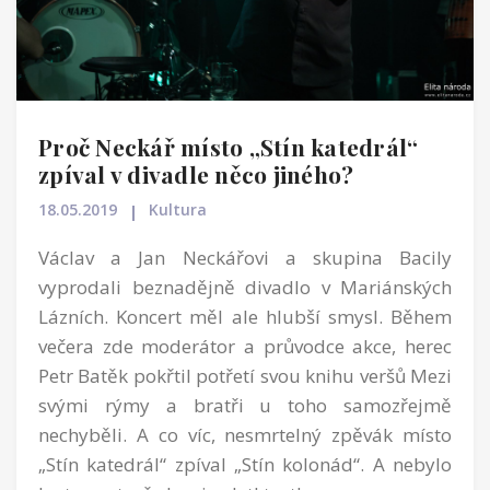
Proč Neckář místo „Stín katedrál“
zpíval v divadle něco jiného?
18.05.2019
Kultura
Václav a Jan Neckářovi a skupina Bacily
vyprodali beznadějně divadlo v Mariánských
Lázních. Koncert měl ale hlubší smysl. Během
večera zde moderátor a průvodce akce, herec
Petr Batěk pokřtil potřetí svou knihu veršů Mezi
svými rýmy a bratři u toho samozřejmě
nechyběli. A co víc, nesmrtelný zpěvák místo
„Stín katedrál“ zpíval „Stín kolonád“. A nebylo