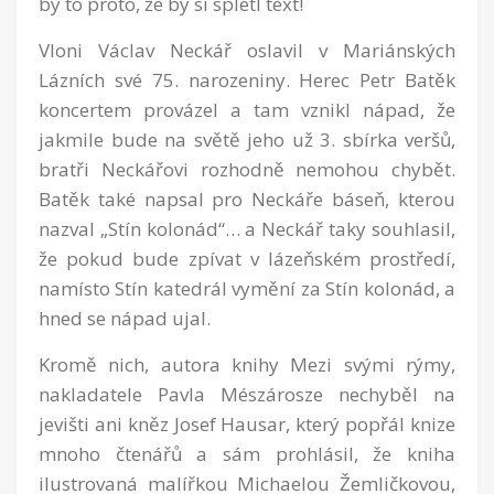
by to proto, že by si spletl text!
Vloni Václav Neckář oslavil v Mariánských
Lázních své 75. narozeniny. Herec Petr Batěk
koncertem provázel a tam vznikl nápad, že
jakmile bude na světě jeho už 3. sbírka veršů,
bratři Neckářovi rozhodně nemohou chybět.
Batěk také napsal pro Neckáře báseň, kterou
nazval „Stín kolonád“… a Neckář taky souhlasil,
že pokud bude zpívat v lázeňském prostředí,
namísto Stín katedrál vymění za Stín kolonád, a
hned se nápad ujal.
Kromě nich, autora knihy Mezi svými rýmy,
nakladatele Pavla Mészárosze nechyběl na
jevišti ani kněz Josef Hausar, který popřál knize
mnoho čtenářů a sám prohlásil, že kniha
ilustrovaná malířkou Michaelou Žemličkovou,