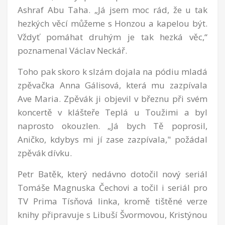
Ashraf Abu Taha. „Já jsem moc rád, že u tak
hezkých věcí můžeme s Honzou a kapelou být.
Vždyť pomáhat druhým je tak hezká věc,“
poznamenal Václav Neckář.
Toho pak skoro k slzám dojala na pódiu mladá
zpěvačka Anna Gálisová, která mu zazpívala
Ave Maria. Zpěvák ji objevil v březnu při svém
koncertě v klášteře Teplá u Toužimi a byl
naprosto okouzlen. „Já bych Tě poprosil,
Aničko, kdybys mi jí zase zazpívala," požádal
zpěvák dívku.
Petr Batěk, který nedávno dotočil nový seriál
Tomáše Magnuska Čechovi a točil i seriál pro
TV Prima Tísňová linka, kromě tištěné verze
knihy připravuje s Libuší Švormovou, Kristýnou