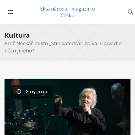
Elita národa - magazín o
Česku
Kultura
Proč Neckář místo „Stín katedrál“ zpíval v divadle
něco jiného?
18.05.2019