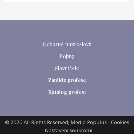
Odborné názvosloví:
Pojmy
Slovníček:
Zaniklé profese
Katalog profesí
© 2026 All Rights Reserved,
Media Populus
-
Cookies
-
Nastavení soukromí