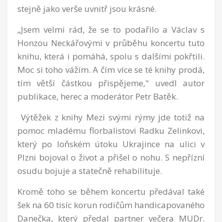
stejně jako verše uvnitř jsou krásné.
„Jsem velmi rád, že se to podařilo a Václav s
Honzou Neckářovými v průběhu koncertu tuto
knihu, která i pomáhá, spolu s dalšími pokřtili.
Moc si toho vážím. A čím více se té knihy prodá,
tím větší částkou přispějeme," uvedl autor
publikace, herec a moderátor Petr Batěk.
Výtěžek z knihy Mezi svými rýmy jde totiž na
pomoc mladému florbalistovi Radku Zelinkovi,
který po loňském útoku Ukrajince na ulici v
Plzni bojoval o život a přišel o nohu. S nepřízní
osudu bojuje a statečně rehabilituje.
Kromě toho se během koncertu předával také
šek na 60 tisíc korun rodičům handicapovaného
Danečka, který předal partner večera MUDr.