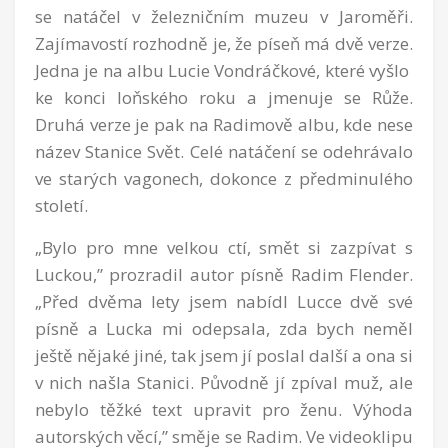
se natáčel v železničním muzeu v Jaroměři.
Zajímavostí rozhodně je, že píseň má dvě verze.
Jedna je na albu Lucie Vondráčkové, které vyšlo
ke konci loňského roku a jmenuje se Růže.
Druhá verze je pak na Radimově albu, kde nese
název Stanice Svět. Celé natáčení se odehrávalo
ve starých vagonech, dokonce z předminulého
století.
„Bylo pro mne velkou ctí, smět si zazpívat s
Luckou,” prozradil autor písně Radim Flender.
„Před dvěma lety jsem nabídl Lucce dvě své
písně a Lucka mi odepsala, zda bych neměl
ještě nějaké jiné, tak jsem jí poslal další a ona si
v nich našla Stanici. Původně jí zpíval muž, ale
nebylo těžké text upravit pro ženu. Výhoda
autorských věcí,” směje se Radim. Ve videoklipu