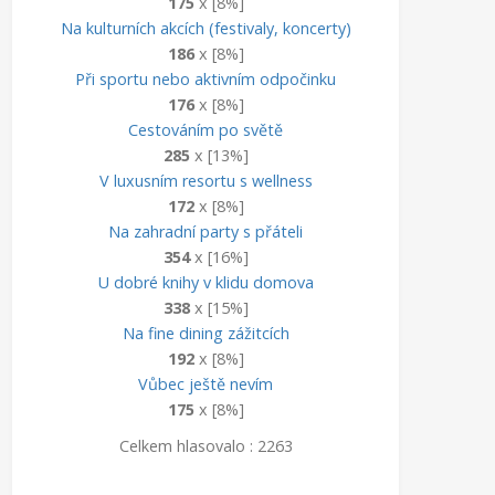
175
x [8%]
Na kulturních akcích (festivaly, koncerty)
186
x [8%]
Při sportu nebo aktivním odpočinku
176
x [8%]
Cestováním po světě
285
x [13%]
V luxusním resortu s wellness
172
x [8%]
Na zahradní party s přáteli
354
x [16%]
U dobré knihy v klidu domova
338
x [15%]
Na fine dining zážitcích
192
x [8%]
Vůbec ještě nevím
175
x [8%]
Celkem hlasovalo : 2263