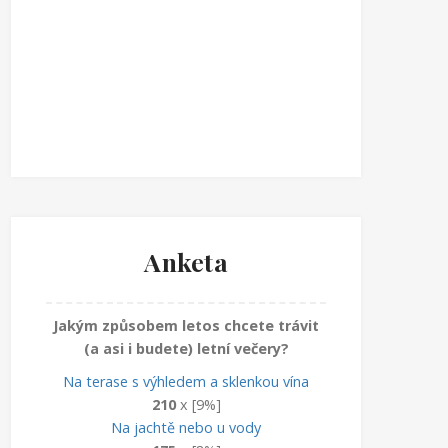
Anketa
Jakým způsobem letos chcete trávit
(a asi i budete) letní večery?
Na terase s výhledem a sklenkou vína
210
x [9%]
Na jachtě nebo u vody