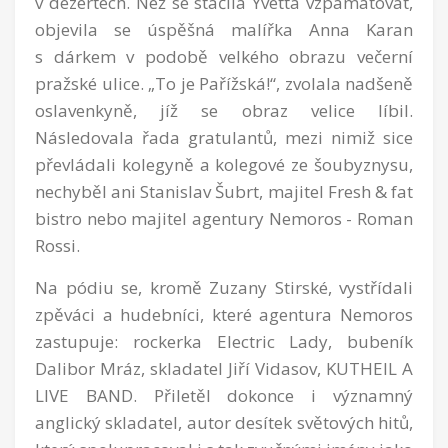
v dezertech. Než se stačila Yvetta vzpamatovat,
objevila se úspěšná malířka Anna Karan
s dárkem v podobě velkého obrazu večerní
pražské ulice. „To je Pařížská!“, zvolala nadšeně
oslavenkyně, jíž se obraz velice líbil.
Následovala řada gratulantů, mezi nimiž sice
převládali kolegyně a kolegové ze šoubyznysu,
nechyběl ani Stanislav Šubrt, majitel Fresh & fat
bistro nebo majitel agentury Nemoros - Roman
Rossi.
Na pódiu se, kromě Zuzany Stirské, vystřídali
zpěváci a hudebníci, které agentura Nemoros
zastupuje: rockerka Electric Lady, bubeník
Dalibor Mráz, skladatel Jiří Vidasov, KUTHEIL A
LIVE BAND. Přiletěl dokonce i významný
anglický skladatel, autor desítek světových hitů,