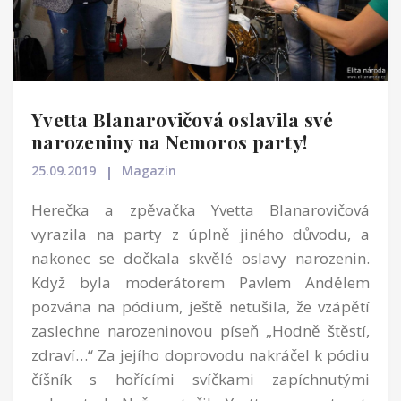
Yvetta Blanarovičová oslavila své
narozeniny na Nemoros party!
25.09.2019
Magazín
Herečka a zpěvačka Yvetta Blanarovičová
vyrazila na party z úplně jiného důvodu, a
nakonec se dočkala skvělé oslavy narozenin.
Když byla moderátorem Pavlem Andělem
pozvána na pódium, ještě netušila, že vzápětí
zaslechne narozeninovou píseň „Hodně štěstí,
zdraví…“ Za jejího doprovodu nakráčel k pódiu
číšník s hořícími svíčkami zapíchnutými