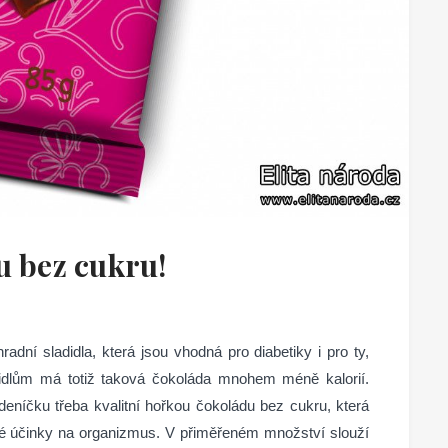
u bez cukru!
adní sladidla, která jsou vhodná pro diabetiky i pro ty,
sladidlům má totiž taková čokoláda mnohem méně kalorií.
deníčku třeba kvalitní hořkou čokoládu bez cukru, která
né účinky na organizmus. V přiměřeném množství slouží