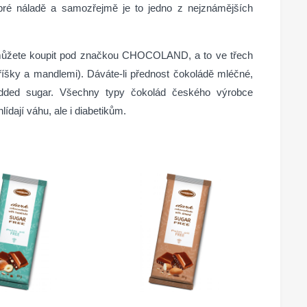
obré náladě a samozřejmě je to jedno z nejznámějších
 můžete koupit pod značkou CHOCOLAND, a to ve třech
oříšky a mandlemi). Dáváte-li přednost čokoládě mléčné,
added sugar. Všechny typy čokolád českého výrobce
ají váhu, ale i diabetikům.