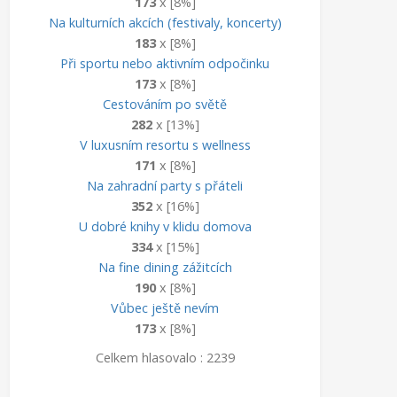
173
x [8%]
Na kulturních akcích (festivaly, koncerty)
183
x [8%]
Při sportu nebo aktivním odpočinku
173
x [8%]
Cestováním po světě
282
x [13%]
V luxusním resortu s wellness
171
x [8%]
Na zahradní party s přáteli
352
x [16%]
U dobré knihy v klidu domova
334
x [15%]
Na fine dining zážitcích
190
x [8%]
Vůbec ještě nevím
173
x [8%]
Celkem hlasovalo : 2239