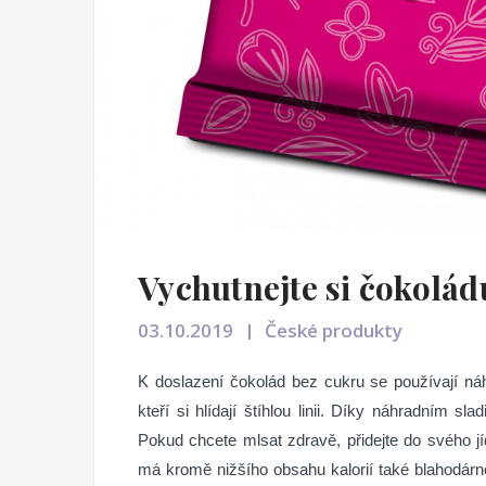
Vychutnejte si čokolád
03.10.2019
České produkty
K doslazení čokolád bez cukru se používají náhr
kteří si hlídají štíhlou linii. Díky náhradním 
Pokud chcete mlsat zdravě, přidejte do svého jí
má kromě nižšího obsahu kalorií také blahodár