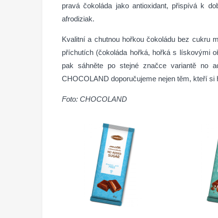
pravá čokoláda jako antioxidant, přispívá k d
afrodiziak.
Kvalitní a chutnou hořkou čokoládu bez cukru
příchutích (čokoláda hořká, hořká s lískovými 
pak sáhněte po stejné značce variantě no 
CHOCOLAND doporučujeme nejen těm, kteří si hlíd
Foto: CHOCOLAND