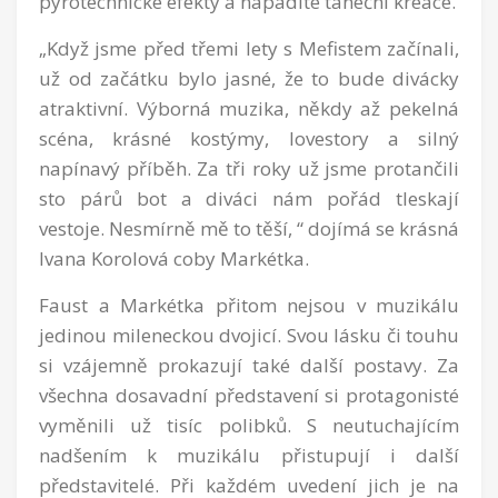
pyrotechnické efekty a nápadité taneční kreace.
„Když jsme před třemi lety s Mefistem začínali,
už od začátku bylo jasné, že to bude divácky
atraktivní. Výborná muzika, někdy až pekelná
scéna, krásné kostýmy, lovestory a silný
napínavý příběh. Za tři roky už jsme protančili
sto párů bot a diváci nám pořád tleskají
vestoje. Nesmírně mě to těší, “ dojímá se krásná
Ivana Korolová coby Markétka.
Faust a Markétka přitom nejsou v muzikálu
jedinou mileneckou dvojicí. Svou lásku či touhu
si vzájemně prokazují také další postavy. Za
všechna dosavadní představení si protagonisté
vyměnili už tisíc polibků. S neutuchajícím
nadšením k muzikálu přistupují i další
představitelé. Při každém uvedení jich je na