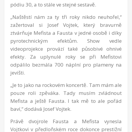
pódiu 30, a to stále ve stejné sestavě.
„Naštěstí nám za ty tři roky nikdo neuhořel,“
zažertoval si Josef Vojtek, který bravurně
ztvárňuje Mefista a Fausta v jedné osobě i díky
pyrotechnickým efektům. Show vedle
videoprojekce provází také působivé ohnivé
efekty. Za uplynulé roky se při Mefistovi
odpálilo bezmála 700 náplní pro plameny na
jevišti.
„Je to jako na rockovém koncertě. Tam mám ale
pouze roli zpěváka. Tady musím zvládnout
Mefista a ještě Fausta. I tak mě to ale pořád
baví,“ dodává Josef Vojtek.
Právě dvojrole Fausta a Mefista vynesla
Vojtkovi v předloňském roce dokonce prestižní