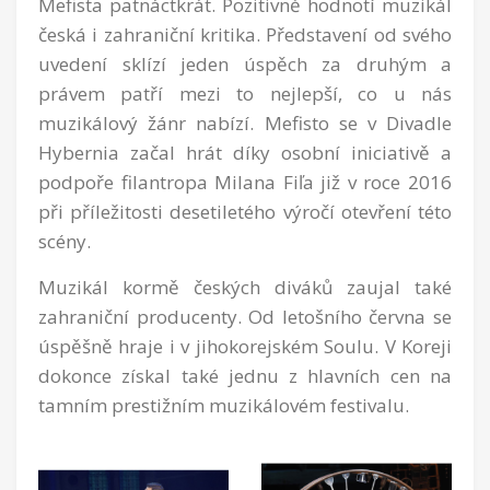
Mefista patnáctkrát. Pozitivně hodnotí muzikál
česká i zahraniční kritika. Představení od svého
uvedení sklízí jeden úspěch za druhým a
právem patří mezi to nejlepší, co u nás
muzikálový žánr nabízí. Mefisto se v Divadle
Hybernia začal hrát díky osobní iniciativě a
podpoře filantropa Milana Fiľa již v roce 2016
při příležitosti desetiletého výročí otevření této
scény.
Muzikál kormě českých diváků zaujal také
zahraniční producenty. Od letošního června se
úspěšně hraje i v jihokorejském Soulu. V Koreji
dokonce získal také jednu z hlavních cen na
tamním prestižním muzikálovém festivalu.