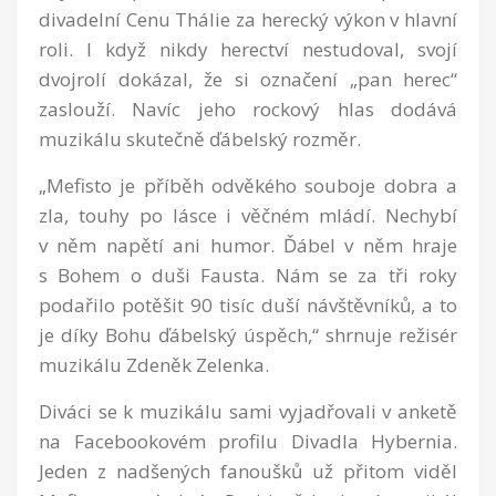
divadelní Cenu Thálie za herecký výkon v hlavní
roli. I když nikdy herectví nestudoval, svojí
dvojrolí dokázal, že si označení „pan herec“
zaslouží. Navíc jeho rockový hlas dodává
muzikálu skutečně ďábelský rozměr.
„Mefisto je příběh odvěkého souboje dobra a
zla, touhy po lásce i věčném mládí. Nechybí
v něm napětí ani humor. Ďábel v něm hraje
s Bohem o duši Fausta. Nám se za tři roky
podařilo potěšit 90 tisíc duší návštěvníků, a to
je díky Bohu ďábelský úspěch,“ shrnuje režisér
muzikálu Zdeněk Zelenka.
Diváci se k muzikálu sami vyjadřovali v anketě
na Facebookovém profilu Divadla Hybernia.
Jeden z nadšených fanoušků už přitom viděl