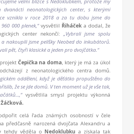
pracujeme velmi blízce s Nedoklubkem, protože my
dvanácti neonatologických center, s kterými
áce vznikla v roce 2018 a za tu dobu jsme do
 960 000 plenek,“
vysvětlil
Řiháček
a dodal, že
gických center nekončí:
„Vybrali jsme spolu
a nakoupili jsme pelíšky Neobed do inkubátorů.
li pět, čtyři klasické a jeden pro dvojčátka.“
projekt
Čepička na doma
, který je má za úkol
dcházejí z neonatologického centra domů.
ickém oddělení, když je děťátko propuštěno do
říslib, že se jde domů. V ten moment už je vše tak,
čátků...,“
vysvětlila smysl projektu výkonná
 Žáčková.
podpořit celá řada známých osobností v čele
ma předčasně narozená dvojčata Alexandru a
by tehdy věděla o
Nedoklubku
a získala tak