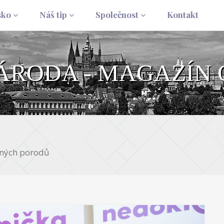
sko
Náš tip
Společnost
Kontakt
NÁRODA - MAGAZÍN 
sných porodů