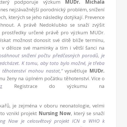
 který podporuje výzkum
MUDr. Michala
nes nejzávažnější porodnický problém, snížení
h, kterých se jeho následky dotýkají. Prevence
áhnout. A právě Nedoklubko se snaží zvýšit
t prostředky určené právě pro výzkum MUDr.
skat možnost donosit své dítě blíže termínu,
 v děloze své maminky a tím i větší šanci na
sáhnout snížení počtu předčasných porodů, je
edcházet. K tomu, aby toto bylo možné, je třeba
v těhotenství mohou nastat,“
vysvětluje
MUDr.
mu ženy na úplném počátku těhotenství. Více o
z
Registrace do výzkumu na
kařů, je zejména v oboru neonatologie, velmi
oto vznikl projekt
Nursing Now
, který se snaží
ing Now je celosvětový projekt ICN a WHO k