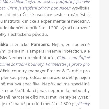
. Má zviditelnit význam sester, podpořit jejich vliv
st. Cílem je zlepšení zdraví populace,“
vysvětlila
rezidentka České asociace sester a náměstek
tu Institutu klinické a experimentální medicíny.
ude ukončen u příležitosti 200. výročí narození
elky šlechtického původu.
ubko
a značku
Pampers
. Nejen, že společně
ými plenkami Pampers Preemie Protection, ale
elíšky Neobed do inkubátorů.
„Cítím se na Žofíně
ílíme základní hodnoty. Partnerství je proto pro
háček
, country manager Procter & Gamble pro
a plenkou pro předčasně narozené děti je nejen
aně má svá specifika. Například má speciálně
nek nepoškrábala či jinak neporanila, nebo aby
časně narozené děti musí mít. Plenky se vyrábí
st je určena už pro děti menší než 800 g.
„Plenky