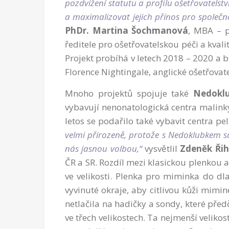
pozdvižení statutu a profilu ošetřovatelství
a maximalizovat jejich přínos pro společno
PhDr. Martina Šochmanová
, MBA – p
ředitele pro ošetřovatelskou péči a kvali
Projekt probíhá v letech 2018 – 2020 a b
Florence Nightingale, anglické ošetřovat
Mnoho projektů spojuje také
Nedokl
vybavují nenonatologická centra malink
letos se podařilo také vybavit centra p
velmi přirozeně, protože s Nedoklubkem sd
nás jasnou volbou,“
vysvětlil
Zdeněk Ři
ČR a SR. Rozdíl mezi klasickou plenkou 
ve velikosti. Plenka pro miminka do dl
vyvinuté okraje, aby citlivou kůži mimi
netlačila na hadičky a sondy, které před
ve třech velikostech. Ta nejmenší veliko