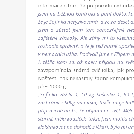
informace o tom, že po porodu nebude o
jsem na běžnou kontrolu a paní doktorka 
že je Sofinka nevyživovaná, a že za deset d
jsem a zůstat jsem tam samozřejmě nec
zajištěné záskoky. Ale záhy mi to všechn
rozhodla správně, a že je teď nutné uposle
v nemocnici užila. Podívali jsme s Filipem
A těšila jsem se, až holky přijdou na sv
zavzpomínala známá cvičitelka, jak p
Naštěstí pak nenastaly žádné komplikace
přes 1000 g.
„Sofinka vážila 1, 10 kg Sašenka 1, 60 k
zachránit i 500g miminko, takže moje holk
připravené na to, že přijdou na svět. Měla
starali, měla kousíček, takže jsem mohla c
klokánkovat po dohodě s lékaři, bylo mi um