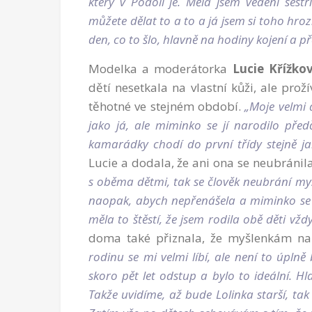
který v Podolí je. Měla jsem vedení sest
můžete dělat to a to a já jsem si toho hro
den, co to šlo, hlavně na hodiny kojení a p
Modelka a moderátorka
Lucie Křížko
dětí nesetkala na vlastní kůži, ale prož
těhotné ve stejném období.
„Moje velmi
jako já, ale miminko se jí narodilo před
kamarádky chodí do první třídy stejně j
Lucie a dodala, že ani ona se neubránil
s oběma dětmi, tak se člověk neubrání my
naopak, abych nepřenášela a miminko se n
měla to štěstí, že jsem rodila obě děti vžd
doma také přiznala, že myšlenkám na
rodinu se mi velmi líbí, ale není to úpl
skoro pět let odstup a bylo to ideální. 
Takže uvidíme, až bude Lolinka starší, tak