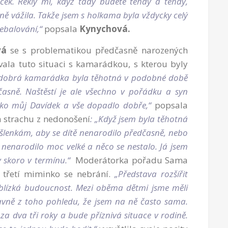
řiček. Řekly mi, když tady budete tehdy a tehdy,
zně vážila. Takže jsem s holkama byla vždycky celý
řebalování,“
popsala
Kynychová.
vá
se s problematikou předčasně narozených
ívala tuto situaci s kamarádkou, s kterou byly
 dobrá kamarádka byla těhotná v podobné době
časně. Naštěstí je ale všechno v pořádku a syn
ako můj Davídek a vše dopadlo dobře,“
popsala
a strachu z nedonošení
: „Když jsem byla těhotná
šlenkám, aby se dítě nenarodilo předčasně, nebo
enarodilo moc velké a něco se nestalo. Já jsem
y skoro v termínu.“
Moderátorka pořadu Sama
 třetí miminko se nebrání.
„Představa rozšířit
ně blízká budoucnost. Mezi oběma dětmi jsme měli
Hlavně z toho pohledu, že jsem na ně často sama.
 za dva tři roky a bude příznivá situace v rodině.