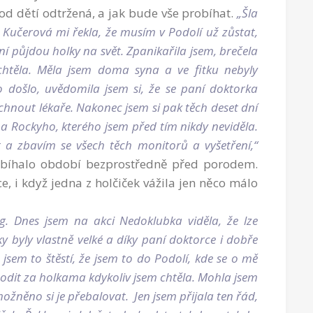
d dětí odtržená, a jak bude vše probíhat.
„Šla
Kučerová mi řekla, že musím v Podolí už zůstat,
ní půjdou holky na svět. Zpanikařila jsem, brečela
htěla. Měla jsem doma syna a ve fitku nebyly
o došlo, uvědomila jsem si, že se paní doktorka
chnout lékaře. Nakonec jsem si pak těch deset dní
 na Rockyho, kterého jsem před tím nikdy neviděla.
ět a zbavím se všech těch monitorů a vyšetření,“
robíhalo období bezprostředně před porodem.
, i když jedna z holčiček vážila jen něco málo
g. Dnes jsem na akci Nedoklubka viděla, že lze
y byly vlastně velké a díky paní doktorce i dobře
 jsem to štěstí, že jsem to do Podolí, kde se o mě
hodit za holkama kdykoliv jsem chtěla. Mohla jsem
ožněno si je přebalovat. Jen jsem přijala ten řád,