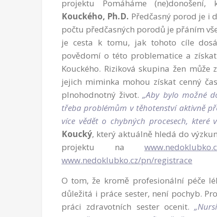
projektu Pomáháme (ne)donošení,
Kouckého, Ph.D.
Předčasný porod je i d
počtu předčasných porodů je přáním všec
je cesta k tomu, jak tohoto cíle dos
povědomí o této problematice a získa
Kouckého. Riziková skupina žen může zí
jejich miminka mohou získat cenný čas
plnohodnotný život.
„Aby bylo možné do
třeba problémům v těhotenství aktivně př
více vědět o chybných procesech, které 
Koucký
, který aktuálně hledá do výzku
projektu na
www.nedoklubko.c
www.nedoklubko.cz/pn/registrace
O tom, že kromě profesionální péče lé
důležitá i práce sester, není pochyb. Pr
práci zdravotních sester ocenit.
„Nurs