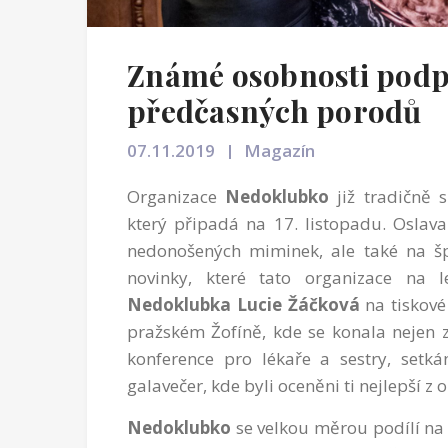
Známé osobnosti podp
předčasných porodů
07.11.2019
Magazín
Organizace
Nedoklubko
již tradičně 
který připadá na 17. listopadu. Oslav
nedonošených miminek, ale také na šp
novinky, které tato organizace na le
Nedoklubka Lucie Žáčková
na tiskové
pražském Žofíně, kde se konala nejen 
konference pro lékaře a sestry, setk
galavečer, kde byli oceněni ti nejlepší z
Nedoklubko
se velkou měrou podílí na