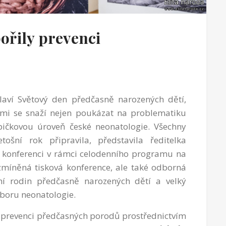
ořily prevenci
slaví Světový den předčasně narozených dětí,
ami se snaží nejen poukázat na problematiku
ičkovou úroveň české neonatologie. Všechny
tošní rok připravila, představila ředitelka
 konferenci v rámci celodenního programu na
zmíněná tisková konference, ale také odborná
ání rodin předčasně narozených dětí a velký
 oboru neonatologie.
 prevenci předčasných porodů prostřednictvím