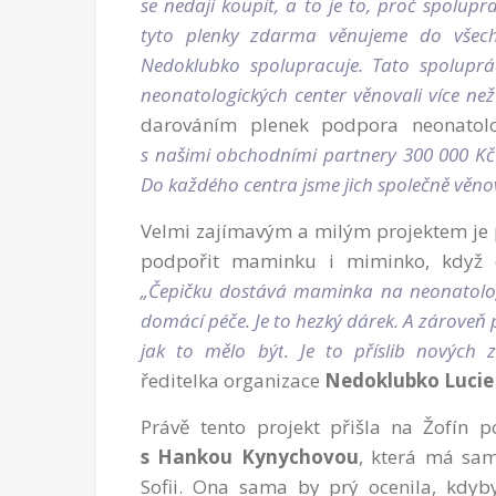
se nedají koupit, a to je to, proč spolu
tyto plenky zdarma věnujeme do všech 
Nedoklubko spolupracuje. Tato spolupr
neonatologických center věnovali více než
darováním plenek podpora neonatolo
s našimi obchodními partnery 300 000 Kč 
Do každého centra jsme jich společně věnova
Velmi zajímavým a milým projektem je 
podpořit maminku i miminko, když o
„Čepičku dostává maminka na neonatolog
domácí péče. Je to hezký dárek. A zároveň p
jak to mělo být. Je to příslib nových za
ředitelka organizace
Nedoklubko Lucie
Právě tento projekt přišla na Žofín 
s Hankou Kynychovou
, která má sa
Sofii. Ona sama by prý ocenila, kdy