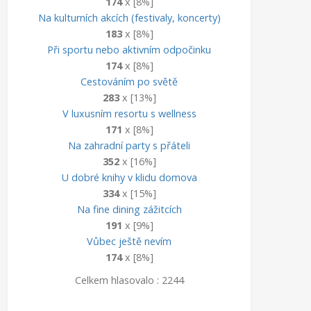
174
x [8%]
Na kulturních akcích (festivaly, koncerty)
183
x [8%]
Při sportu nebo aktivním odpočinku
174
x [8%]
Cestováním po světě
283
x [13%]
V luxusním resortu s wellness
171
x [8%]
Na zahradní party s přáteli
352
x [16%]
U dobré knihy v klidu domova
334
x [15%]
Na fine dining zážitcích
191
x [9%]
Vůbec ještě nevím
174
x [8%]
Celkem hlasovalo : 2244