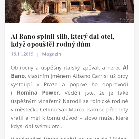
Al Bano splnil slib, který dal otci,
když opouštěl rodný dům
16.11.2019
Magazín
Oblíbený a úspěšný italský zpěvák a herec
Al
Bano
, vlastním jménem Albano Carrisi už brzy
vystoupí v Praze a poprvé ho doprovodí
i
Romina Power.
Věděli jste, že je také
úspěšným vinařem? Narodil se rolnické rodině
v městečku Cellino San Marco, kam se před léty
vrátil a měl k tomu důvod – slovo muže, které
kdysi dal svému otci.