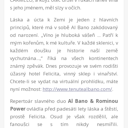
s jeho jménem, měl slzy v očích.
Láska a úcta k Zemi je jeden z hlavních
principů, které má v sobě Al Bano zakódovaný
od narození. „Víno je hluboká vášeň ... Patří k
mým kořenům, k mé kultuře. V každé sklenici, v
každém doušku je historie naší země
vychutnána...,“ říká na všech kontinentech
známý zpěvák. Dnes provozuje ve svém rodišti
úžasný hotel Felicita, vinný sklep i vinařství.
Chcete-li se vydat na virtuální prohlídku, máte
nyní možnost:
http://www.tenutealbano.com/
.
Repertoár slavného duo
Al Bano
& Rominou
Power
ovládla před padesáti lety láska a štěstí,
prostě Felicita. Osud je však rozdělil, ale
fanoušci se s tím nikdy nesmířili.