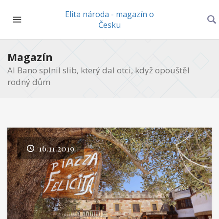
Elita národa - magazín o
Česku
Magazín
Al Bano splnil slib, který dal otci, když opouštěl
rodný dům
16.11.2019