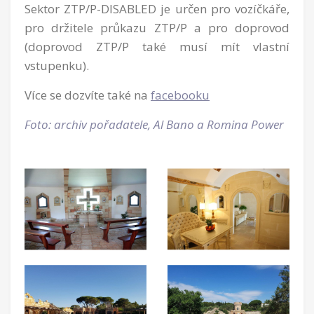
Sektor ZTP/P-DISABLED je určen pro vozíčkáře,
pro držitele průkazu ZTP/P a pro doprovod
(doprovod ZTP/P také musí mít vlastní
vstupenku).
Více se dozvíte také na
facebooku
Foto: archiv pořadatele, Al Bano a Romina Power