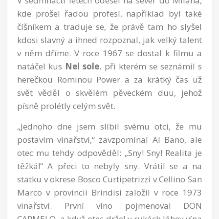
V sedmnácti letech odešel na sever do Milána,
kde prošel řadou profesí, například byl také
číšníkem a traduje se, že právě tam ho slyšel
kdosi slavný a ihned rozpoznal, jak velký talent
v něm dříme. V roce 1967 se dostal k filmu a
natáčel kus
Nel sole
, při kterém se seznámil s
herečkou Rominou Power a za krátký čas už
svět věděl o skvělém pěveckém duu, jehož
písně prolétly celým svět.
„Jednoho dne jsem slíbil svému otci, že mu
postavím vinařství,“ zavzpomínal Al Bano, ale
otec mu tehdy odpověděl: „Sny! Sny! Realita je
těžká!“ A přeci to nebyly sny. Vrátil se a na
statku v okrese Bosco Curtipetrizzi v Cellino San
Marco v provincii Brindisi založil v roce 1973
vinařství. První víno pojmenoval DON
CARMELO, a když otec držel v rukách láhev vína