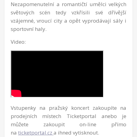
Nezapomenutelní a romantičtí umělci velkých
světových scén tedy vzkřísili své dřívější
vzájemné, vroucí city a opět vyprodávají sály i
sportovní haly.
Video:
Vstupenky na pražský koncert zakoupíte na
prodejních místech Ticketportal anebo je
můžete zakoupit on-line přímo
na
ticketportal.cz
a ihned vytisknout.