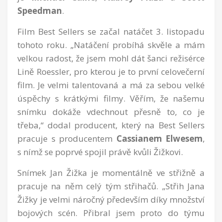
Speedman
.
Film Best Sellers se začal natáčet 3. listopadu
tohoto roku. „Natáčení probíhá skvěle a mám
velkou radost, že jsem mohl dát šanci režisérce
Lině Roessler, pro kterou je to první celovečerní
film. Je velmi talentovaná a má za sebou velké
úspěchy s krátkými filmy. Věřím, že našemu
snímku dokáže vdechnout přesně to, co je
třeba,“ dodal producent, který na Best Sellers
pracuje s producentem
Cassianem Elwesem
,
s nímž se poprvé spojil právě kvůli Žižkovi.
Snímek Jan Žižka je momentálně ve střižně a
pracuje na něm celý tým střihačů. „Střih Jana
Žižky je velmi náročný především díky množství
bojových scén. Přibral jsem proto do týmu