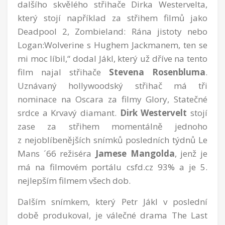
dalšího skvělého střihače Dirka Westervelta,
který stojí například za střihem filmů jako
Deadpool 2, Zombieland: Rána jistoty nebo
Logan:Wolverine s Hughem Jackmanem, ten se
mi moc líbil,“ dodal Jákl, který už dříve na tento
film najal střihače
Stevena Rosenbluma
.
Uznávaný hollywoodský střihač má tři
nominace na Oscara za filmy Glory, Statečné
srdce a Krvavý diamant.
Dirk Westervelt
stojí
zase za střihem momentálně jednoho
z nejoblíbenějších snímků posledních týdnů Le
Mans ´66 režiséra
Jamese Mangolda
, jenž je
má na filmovém portálu csfd.cz 93% a je 5.
nejlepším filmem všech dob.
Dalším snímkem, který Petr Jákl v poslední
době produkoval, je válečné drama The Last