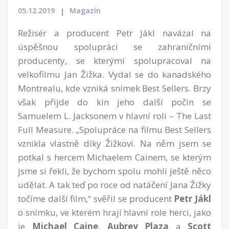
05.12.2019
Magazín
Režisér a producent Petr Jákl navázal na
úspěšnou spolupráci se zahraničními
producenty, se kterými spolupracoval na
velkofilmu Jan Žižka. Vydal se do kanadského
Montrealu, kde vzniká snímek Best Sellers. Brzy
však přijde do kin jeho další počin se
Samuelem L. Jacksonem v hlavní roli – The Last
Full Measure. „Spolupráce na filmu Best Sellers
vznikla vlastně díky Žižkovi. Na něm jsem se
potkal s hercem Michaelem Cainem, se kterým
jsme si řekli, že bychom spolu mohli ještě něco
udělat. A tak teď po roce od natáčení Jana Žižky
točíme další film,“ svěřil se producent
Petr Jákl
o snímku, ve kterém hrají hlavní role herci, jako
je
Michael Caine
,
Aubrey Plaza
a
Scott