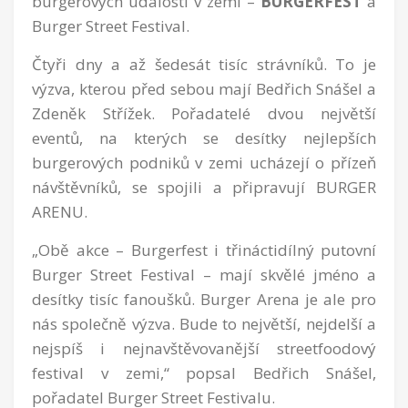
burgerových událostí v zemi –
BURGERFEST
a
Burger Street Festival.
Čtyři dny a až šedesát tisíc strávníků. To je
výzva, kterou před sebou mají Bedřich Snášel a
Zdeněk Střížek. Pořadatelé dvou největší
eventů, na kterých se desítky nejlepších
burgerových podniků v zemi ucházejí o přízeň
návštěvníků, se spojili a připravují BURGER
ARENU.
„Obě akce – Burgerfest i třináctidílný putovní
Burger Street Festival – mají skvělé jméno a
desítky tisíc fanoušků. Burger Arena je ale pro
nás společně výzva. Bude to největší, nejdelší a
nejspíš i nejnavštěvovanější streetfoodový
festival v zemi,“ popsal Bedřich Snášel,
pořadatel Burger Street Festivalu.