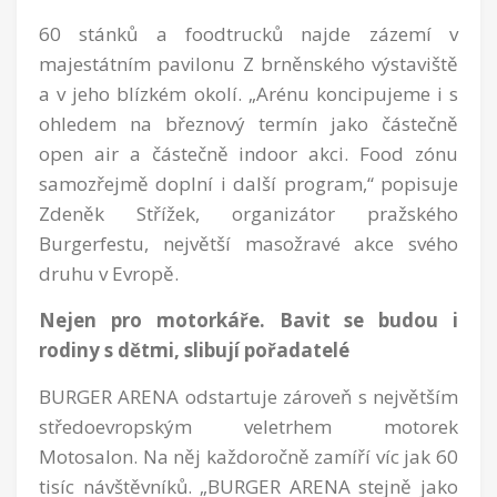
60 stánků a foodtrucků najde zázemí v
majestátním pavilonu Z brněnského výstaviště
a v jeho blízkém okolí. „Arénu koncipujeme i s
ohledem na březnový termín jako částečně
open air a částečně indoor akci. Food zónu
samozřejmě doplní i další program,“ popisuje
Zdeněk Střížek, organizátor pražského
Burgerfestu, největší masožravé akce svého
druhu v Evropě.
Nejen pro motorkáře. Bavit se budou i
rodiny s dětmi, slibují pořadatelé
BURGER ARENA odstartuje zároveň s největším
středoevropským veletrhem motorek
Motosalon. Na něj každoročně zamíří víc jak 60
tisíc návštěvníků. „BURGER ARENA stejně jako