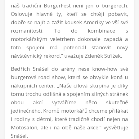
náš tradiční BurgerFest není jen o burgerech.
Oslovuje hlavně ty, kteří se chtějí pobavit,
dobře se najít a zažít kousek Ameriky ve vší své
rozmanitosti. To do kombinace s
motorkářským veletrhem dokonale zapadá a
toto spojení má potenciál stanovit nový
návštěvnický rekord,“ uvažuje Zdeněk Střížek.
Bedřich Snášel do arény nese know-how své
burgerové road show, která se obvykle koná u
nákupních center. „Naše cílová skupina je díky
tomu trochu odlišná a spojením silných stránek
obou akcí vytváříme něco skutečně
jedinečného. Kromě motorkářů chceme přilákat
i rodiny s dětmi, které tradičně chodí nejen na
Motosalon, ale i na obě naše akce,“ vysvětluje
Snášel.