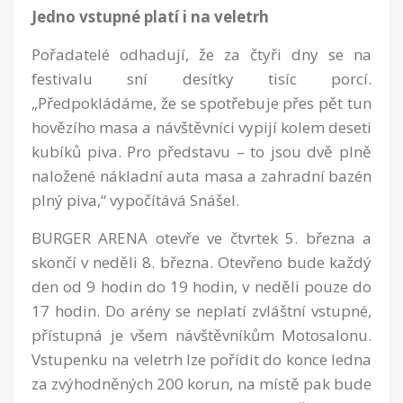
Jedno vstupné platí i na veletrh
Pořadatelé odhadují, že za čtyři dny se na
festivalu sní desítky tisíc porcí.
„Předpokládáme, že se spotřebuje přes pět tun
hovězího masa a návštěvníci vypijí kolem deseti
kubíků piva. Pro představu – to jsou dvě plně
naložené nákladní auta masa a zahradní bazén
plný piva,“ vypočítává Snášel.
BURGER ARENA otevře ve čtvrtek 5. března a
skončí v neděli 8. března. Otevřeno bude každý
den od 9 hodin do 19 hodin, v neděli pouze do
17 hodin. Do arény se neplatí zvláštní vstupné,
přístupná je všem návštěvníkům Motosalonu.
Vstupenku na veletrh lze pořídit do konce ledna
za zvýhodněných 200 korun, na místě pak bude