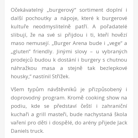
Očekávatelný „burgerový“ sortiment doplní i
další pochoutky a nápoje, které k burgerové
kultuře neodmyslitelně patří. A pořadatelé
slibují, že na své si přijdou i ti, kteří hovězí
maso nemusejí. „Burger Arena bude i „vege“ a
„gluten“ friendly. Jinými slovy – u vybraných
prodejců budou k dostání i burgery s chutnou
náhražkou masa a stejně tak bezlepkové
housky,“ nastínil Střížek.
Všem typům návštěvníků je přizpůsobený i
doprovodný program. Kromě cooking show na
podiu, kde se představí čeští i zahraniční
kuchaři a grill masteři, bude nachystaná škola
vaření pro děti i dospělé, do arény přijede Jack
Daniels truck.