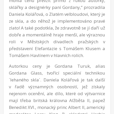
mohla cenu převzít přímo z rukou autorky,
sklářky a designérky paní Gordany,“ prozradila
Daniela Kolářová, o Zlatém velbloudovi, který je
ze skla, a do něhož je implementováno pravé
zlato! A také podotkla, že zdravotně se jí daří už
dobře a momentálně hraje menší, ale výraznou
roli v Městských divadlech pražských v
představení Elefantazie s Tomášem Klusem a
Tomášem Havlínem v hlavních rolích.
Autorkou ceny je Gordana Turuk, alias
Gordana Glass, tvořící speciální technikou
´lehaného skla´. Daniela Kolářová je tak další
v řadě významných osobností, jež získaly
nejenom ocenění, ale dílo, které od výtvarnice
mají třeba britská královna Alžběta II, papež
Benedikt XVI., monacký princ Albert II, americký