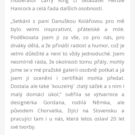
moderátor Larry King či skladatel Herbie
Hancock a celá řada dalších osobností.
„Setkání s paní Danuškou Kolářovou pro mě
bylo velmi inspirativní, přátelské a milé.
Poděkovala jsem jí za vše, co pro nás, pro
diváky dělá, a že přináší radost a humor, což je
velmi důležité a není to vždy jednoduché. Jsem
nesmírně ráda, že okolnosti tomu přály, mohly
jsme se v mé pražské galerii osobně potkat a já
jsem jí ocenění i certifikát mohla předat.
Dostala ale také ´kouzelný´ zlatý sáček a s ním i
malý domácí úkol,“ svěřila se výtvarnice a
designérka Gordana, rodilá Němka, ale
původem Chorvatka, žijící na Slovensku a
pracující tam i u nás, která letos oslaví 20 let
své tvorby.