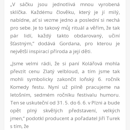
„V sáčku jsou jednotlivá mnou vyrobená
sklíčka. Každému člověku, který je jí milý,
nabídne, ať si vezme jedno a poslední si nechá
pro sebe. Je to takový můj rituál a věřím, že tak
pár lidí, každý takto obdarovaný, učiní
šťastným,“ dodává Gordana, pro kterou je
největší inspirací příroda a její děti.
„Jsme velmi rádi, že si paní Kolářová mohla
převzít cenu Zlatý velbloud, a tím jsme tak
mohli symbolicky zakončit loňský 6. ročník
Komedy festu. Nyní už pilně pracujeme na
letošním, sedmém ročníku festivalu humoru.
Ten se uskuteční od 31. 5. do 6. 6. v Plzni a bude
opět plný skvělých představení, velkých
jmen,“ podotkl producent a pořadatel Jiří Turek
s tím, že