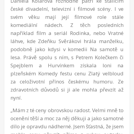
Daniela Kolářová rozhodně patří ke stálicím
české divadelní, televizní i filmové scény. I ve
svém věku mají její filmové role stále
komediální nádech. Z těch posledních
například film a seriál Rodinka, nebo Vratné
láhve, kde Zdeňku Svěrákovi hrála manželku,
podobně jako kdysi v komedii Na samotě u
lesa. Právě spolu s ním, s Petrem Kolečkem či
Spejblem a Hurvínkem získala loni na
plzeňském Komedy festu cenu Zlatý velbloud
za celoživotní přínos českému humoru. Ze
zdravotních důvodů si ji ale mohla převzít až
nyní.
„Mám z té ceny obrovskou radost. Velmi mně to
ocenění těší a moc za něj děkuji a jako samotné
dílo je opravdu nádherné. Jsem šťastná, že jsem