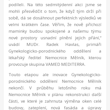
podíleli. Na této sedmitýdenní akci jsme se
mohli přesvědčit o tom, že když tým drží při
sobě, dá se dosáhnout perfektních výsledků ve
velmi krátkém čase. Věřím, že nově příchozí
maminky budou spokojené a našemu týmu
nové prostory usnadní plnění jejich přání,“
uvádí MUDr. Radek Havlas, primáři
Gynekologicko-porodnického oddělení a
lékařský ředitel Nemocnice Mělník, kterou
provozuje skupina VAMED MEDITERRA.
Touto etapou ale inovace Gynekologicko-
porodnického oddělení Nemocnice Mělník
nekončí. V průběhu letošního roku má
Nemocnice Mělník v plánu rekonstrukci další
části, ve které je zahrnuta výměna oken celé
budovy, zateplení, nová fasáda a úpravy