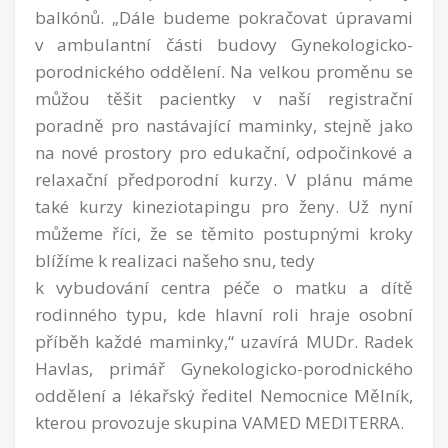
balkónů. „Dále budeme pokračovat úpravami
v ambulantní části budovy Gynekologicko-
porodnického oddělení. Na velkou proměnu se
můžou těšit pacientky v naší registrační
poradně pro nastávající maminky, stejně jako
na nové prostory pro edukační, odpočinkové a
relaxační předporodní kurzy. V plánu máme
také kurzy kineziotapingu pro ženy. Už nyní
můžeme říci, že se těmito postupnými kroky
blížíme k realizaci našeho snu, tedy
k vybudování centra péče o matku a dítě
rodinného typu, kde hlavní roli hraje osobní
příběh každé maminky,“ uzavírá MUDr. Radek
Havlas, primář Gynekologicko-porodnického
oddělení a lékařský ředitel Nemocnice Mělník,
kterou provozuje skupina VAMED MEDITERRA.