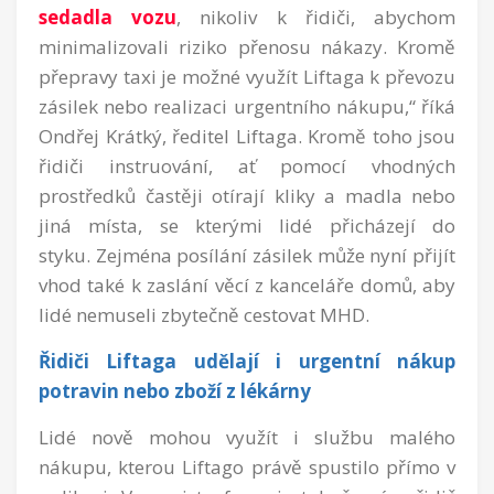
sedadla vozu
, nikoliv k řidiči, abychom
minimalizovali riziko přenosu nákazy. Kromě
přepravy taxi je možné využít Liftaga k převozu
zásilek nebo realizaci urgentního nákupu,“
říká
Ondřej Krátký, ředitel Liftaga. Kromě toho jsou
řidiči instruování, ať pomocí vhodných
prostředků častěji otírají kliky a madla nebo
jiná místa, se kterými lidé přicházejí do
styku. Zejména posílání zásilek může nyní přijít
vhod také k zaslání věcí z kanceláře domů, aby
lidé nemuseli zbytečně cestovat MHD.
Řidiči Liftaga udělají i urgentní nákup
potravin nebo zboží z lékárny
Lidé nově mohou využít i službu malého
nákupu, kterou Liftago právě spustilo přímo v