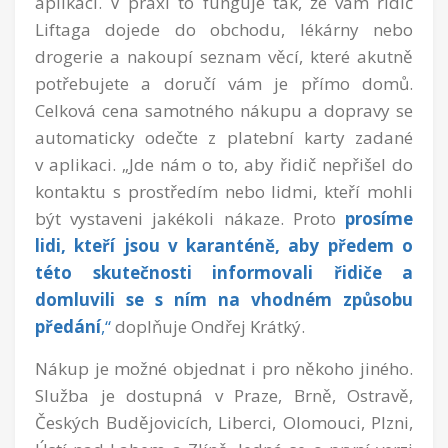
aplikaci. V praxi to funguje tak, že vám řidič
Liftaga dojede do obchodu, lékárny nebo
drogerie a nakoupí seznam věcí, které akutně
potřebujete a doručí vám je přímo domů.
Celková cena samotného nákupu a dopravy se
automaticky odečte z platební karty zadané
v aplikaci. „Jde nám o to, aby řidič nepřišel do
kontaktu s prostředím nebo lidmi, kteří mohli
být vystaveni jakékoli nákaze. Proto
prosíme
lidi, kteří jsou v karanténě, aby předem o
této skutečnosti informovali řidiče a
domluvili se s ním na vhodném způsobu
předání
,“
doplňuje Ondřej Krátký.
Nákup je možné objednat i pro někoho jiného.
Služba je dostupná v Praze, Brně, Ostravě,
Českých Budějovicích, Liberci, Olomouci, Plzni,