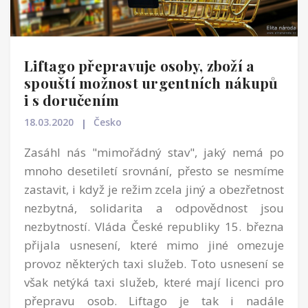
Liftago přepravuje osoby, zboží a
spouští možnost urgentních nákupů
i s doručením
18.03.2020
Česko
Zasáhl nás "mimořádný stav", jaký nemá po
mnoho desetiletí srovnání, přesto se nesmíme
zastavit, i když je režim zcela jiný a obezřetnost
nezbytná, solidarita a odpovědnost jsou
nezbytností. Vláda České republiky 15. března
přijala usnesení, které mimo jiné omezuje
provoz některých taxi služeb. Toto usnesení se
však netýká taxi služeb, které mají licenci pro
přepravu osob. Liftago je tak i nadále