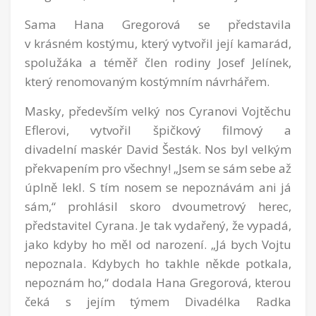
Sama Hana Gregorová se představila
v krásném kostýmu, který vytvořil její kamarád,
spolužáka a téměř člen rodiny Josef Jelínek,
který renomovaným kostýmním návrhářem.
Masky, především velký nos Cyranovi Vojtěchu
Eflerovi, vytvořil špičkový filmový a
divadelní maskér David Šesták. Nos byl velkým
překvapením pro všechny! „Jsem se sám sebe až
úplně lekl. S tím nosem se nepoznávám ani já
sám,“ prohlásil skoro dvoumetrový herec,
představitel Cyrana. Je tak vydařený, že vypadá,
jako kdyby ho měl od narození. „Já bych Vojtu
nepoznala. Kdybych ho takhle někde potkala,
nepoznám ho,“ dodala Hana Gregorová, kterou
čeká s jejím týmem Divadélka Radka