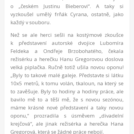
o „českém Justinu Bieberovi“. A taky si
vyzkoušel umělý frňák Cyrana, ostatně, jako
každý v souboru.
Než se ale herci sešli na kostýmové zkoušce
k představení autorské dvojice Lubomíra
Feldeka a Ondřeje Brzobohatého, čekala
režisérku a herečku Hanu Gregorovou doslova
velká piplačka. Ručně totiž ušila novou oponu!
„Byly to takové malé galeje. Představte si látku
10x5 metrů, k tomu volán, tkaloun, na který se
to zavěšuje. Byly to hodiny a hodiny práce, ale
bavilo mě to a těší mě, že s novou sezónou,
máme krásné nové představení a taky novou
oponu,“ prozradila s úsměvem „divadelní
krejčová“, ale jinak režisérka a herečka Hana
Gregorová, která se žádné práce nebojí.