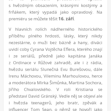
s hvězdným obsazením, krásnými kostýmy a
frňákem, který vypadá jako opravdový. Na
premiéru se můžete těšit
16. září
.
V hlavních rolích nádherného historického
příběhu plného hrdosti, lásky, který nikdy
nezestárne, o muži bez bázně a hany, diváci
uvidí coby Cyrana Vojtěcha Eflera, kterého znají
i ze seriálů, předně jako kapitána Janáka
z Ordinace v Růžové zahradě, ale i z rádia,
hvězdu seriálu Slunečná Evu Burešovou, dále
Irenu Máchovou, Vileminu Marhoulovou, herce
a moderátora Mirka Šimůnka, Martina Sochora,
Jiřího Chvalovského. V roli Kristiana se
představí David Gránský. Vedle něj se objeví ale
i hvězda teenagerů, jeho bratr, zpěvák a
influencer Tom Sean, o němž se hovoří jako