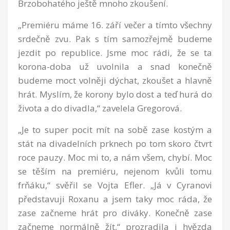
Brzobohatého ještě mnoho zkoušení.
„Premiéru máme 16. září večer a tímto všechny
srdečně zvu. Pak s tím samozřejmě budeme
jezdit po republice. Jsme moc rádi, že se ta
korona-doba už uvolnila a snad konečně
budeme moct volněji dýchat, zkoušet a hlavně
hrát. Myslím, že korony bylo dost a teď hurá do
života a do divadla,“ zavelela Gregorová.
„Je to super pocit mít na sobě zase kostým a
stát na divadelních prknech po tom skoro čtvrt
roce pauzy. Moc mi to, a nám všem, chybí. Moc
se těším na premiéru, nejenom kvůli tomu
frňáku,“ svěřil se Vojta Efler. „Já v Cyranovi
představuji Roxanu a jsem taky moc ráda, že
zase začneme hrát pro diváky. Konečně zase
začneme normálně žít,“ prozradila i hvězda