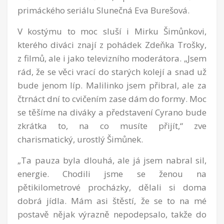
primáckého seriálu Slunečná Eva Burešová.
V kostýmu to moc sluší i Mirku Šimůnkovi,
kterého diváci znají z pohádek Zdeňka Trošky,
z filmů, ale i jako televizního moderátora. „Jsem
rád, že se věci vrací do starých kolejí a snad už
bude jenom líp. Malilinko jsem přibral, ale za
čtrnáct dní to cvičením zase dám do formy. Moc
se těšíme na diváky a představení Cyrano bude
zkrátka to, na co musíte přijít,“ zve
charismatický, urostlý Šimůnek.
„Ta pauza byla dlouhá, ale já jsem nabral sil,
energie. Chodili jsme se ženou na
pětikilometrové procházky, dělali si doma
dobrá jídla. Mám asi štěstí, že se to na mé
postavě nějak výrazně nepodepsalo, takže do