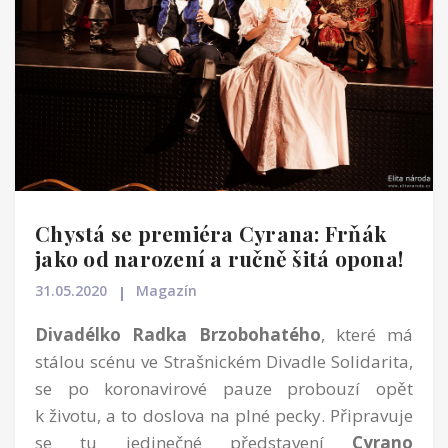
Chystá se premiéra Cyrana: Frňák
jako od narození a ručně šitá opona!
31.05.2020
Magazín
Divadélko Radka Brzobohatého
, které má
stálou scénu ve Strašnickém Divadle Solidarita,
se po koronavirové pauze probouzí opět
k životu, a to doslova na plné pecky. Připravuje
se tu jedinečné představení
Cyrano