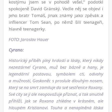
kostýmu jsem se v pohodě vešel,“ podotkl
spokojeně David Gránský. Vedle něj se objeví i
jeho bratr Tomáš, jinak známý jako zpěvák a
infliencer Tom Sean, po němž šílí teenageři,
hlavně teenagerky.
FOTO: Jaroslav Hauer
Cyrano:
Historický příběh plný hrdosti a lásky, který nikdy
nezestárne! Cyrano, muž bez bázně a hany, je
legendární postavou, symbolem cti, odvahy
a mužnosti, Gaskoněc s proslule dlouhým nosem,
který se na smrt zamiluje do své sestřenice Roxany.
Své city se jí ale neopovažuje přiznat, a tak smutně
přihlíží, jak se Roxana zhlédne v krásném, ale
hloupém Kristianovi. Touha a nenaplněná láska