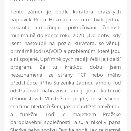
Tento záměr je podle kurátora pražských
náplavek Petra Hozmana v tuto chvíli jediná
varianta umožňující pokračování činnosti
minimálně do konce roku 2020. „Od doby, kdy
jsem nastoupil na pozici kurátora, se věnuji
primárně lodi (A)VOID a problémům, které jsou
s ní spojené. Upřímně bych raději řešil její další
program. Za tu krátkou dobu jsem
nezaznamenal ze strany TCP nebo mého
předchůdce Jiřího Sulženka žádnou ambici loď
odstraňovat, nahrazovat ani ji jinak kulturně
dehonestovat. Vlastně mi přijde, že se všichni
snažíme hledat řešení, jak loď udržet otevřenou
a funkční. Loď je majetkem Pražské
paroplavební společnosti, a.s., a nikoliv pana
Slavíka nebo spolku Dvojka sobě, jak se patrně