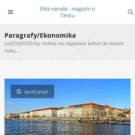
Elita národa - magazín o
Česku
Paragrafy/Ekonomika
Loď (A)VOID by mohla na náplavce kotvit do konce
roku...
29.05.2020