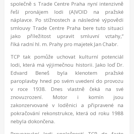
společně s Trade Centre Praha nyní intenzivně
řeší pronájem lodi (A)VOID na pražské
náplavce. Po stížnostech a následné výpovědi
smlouvy Trade Centre Praha bere tuto situaci
jako příležitost upravit smluvní vztahy,“
říká
radní hl. m. Prahy pro majetek Jan Chabr.
TCP tak pomůže uchovat kulturní potenciál
lodi, která má výjimečnou historii. Jako loď Dr.
Edvard Beneš byla klenotem pražské
paroplavby hned po svém uvedení do provozu
v roce 1938. Dnes vlastně čeká na své
znovuzrození. Motor i komín jsou
zakonzervované v loděnici a připravené na
pokračování rekonstrukce, která od roku 1988
nebyla dokončena.
Provozování lodi společností TCP de facto