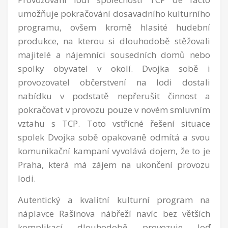
umožňuje pokračování dosavadního kulturního
programu, ovšem kromě hlasité hudební
produkce, na kterou si dlouhodobě stěžovali
majitelé a nájemníci sousedních domů nebo
spolky obyvatel v okolí. Dvojka sobě i
provozovatel občerstvení na lodi dostali
nabídku v podstatě nepřerušit činnost a
pokračovat v provozu pouze v novém smluvním
vztahu s TCP. Toto vstřícné řešení situace
spolek Dvojka sobě opakovaně odmítá a svou
komunikační kampaní vyvolává dojem, že to je
Praha, která má zájem na ukončení provozu
lodi.
Autentický a kvalitní kulturní program na
náplavce Rašínova nábřeží navíc bez větších
komplikací dlouhodobě provozuje loď