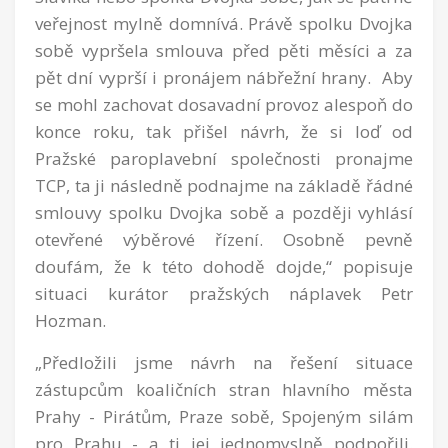
veřejnost mylně domnívá. Právě spolku Dvojka
sobě vypršela smlouva před pěti měsíci a za
pět dní vyprší i pronájem nábřežní hrany. Aby
se mohl zachovat dosavadní provoz alespoň do
konce roku, tak přišel návrh, že si loď od
Pražské paroplavební společnosti pronajme
TCP, ta ji následně podnajme na základě řádné
smlouvy spolku Dvojka sobě a později vyhlásí
otevřené výběrové řízení. Osobně pevně
doufám, že k této dohodě dojde,“ popisuje
situaci
kurátor pražských náplavek Petr
Hozman.
„Předložili jsme návrh na řešení situace
zástupcům koaličních stran hlavního města
Prahy - Pirátům, Praze sobě, Spojeným silám
pro Prahu - a ti jej jednomyslně podpořili.