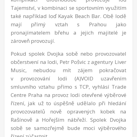
Tajemství, v kombinaci se sportovním využitím
také například loď Kayak Beach Bar. Obě lodě
mají přímý vztah s Prahou jako
pronajímatelem břehu a jejich majitelé je
zároveň provozují.
Pokud spolek Dvojka sobě nebo provozovatel
občerstvení na lodi, Petr Pošvic z agentury Liver
Music, nebudou mít zájem pokračovat
v provozování lodi (A)VOID uzavřením
smluvního vztahu přímo s TCP, vyhlásí Trade
Centre Praha na provoz lodi otevřené výběrové
řízení, jak už to úspěšně udělalo při hledání
provozovatelů nově opravených kobek na
Rašínově a Hořejším nábřeží. Spolek Dvojka
sobě se samozřejmě bude moci výběrového
řízení zúčastnit.