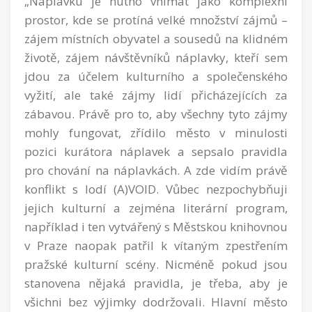
„Náplavku je nutno vnímat jako komplexní
prostor, kde se protíná velké množství zájmů –
zájem místních obyvatel a sousedů na klidném
životě, zájem návštěvníků náplavky, kteří sem
jdou za účelem kulturního a společenského
vyžití, ale také zájmy lidí přicházejících za
zábavou. Právě pro to, aby všechny tyto zájmy
mohly fungovat, zřídilo město v minulosti
pozici kurátora náplavek a sepsalo pravidla
pro chování na náplavkách. A zde vidím právě
konflikt s lodí (A)VOID. Vůbec nezpochybňuji
jejich kulturní a zejména literární program,
například i ten vytvářený s Městskou knihovnou
v Praze naopak patřil k vítaným zpestřením
pražské kulturní scény. Nicméně pokud jsou
stanovena nějaká pravidla, je třeba, aby je
všichni bez výjimky dodržovali. Hlavní město