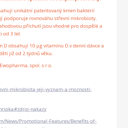
ahují unikátní patentovaný kmen bakterií
erý podporuje rovnováhu střevní mikrobioty.
jahodovou příchutí jsou vhodné pro dospělé a
i od 3 let.
 D obsahují 10 µg vitamínu D v denní dávce a
ěti již od 2 týdnů věku.
 Ewopharma, spol. s r.o.
revni-mikrobiota-jeji-vyznam-a-moznosti-
chripka#zdroj-nakazy
om/News/Promotional-Features/Benefits-of-