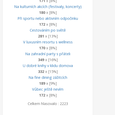
171
x [8%]
Na kulturních akcích (festivaly, koncerty)
180
x [8%]
Při sportu nebo aktivním odpočinku
172
x [8%]
Cestováním po světě
281
x [13%]
V luxusním resortu s wellness
170
x [8%]
Na zahradní party s přáteli
349
x [16%]
U dobré knihy v klidu domova
332
x [15%]
Na fine dining zážitcích
189
x [9%]
Vůbec ještě nevím
172
x [8%]
Celkem hlasovalo : 2223