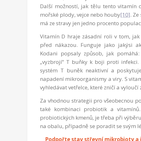
Další možností, jak tělu tento vitamín 
mořské plody, vejce nebo houby
[10]
. Ze
má ze stravy jen jedno procento popula
Vitamín D hraje zásadní roli v tom, jak 
před nákazou. Funguje jako jakýsi ak
Kodani popsaly způsob, jak pomáhá: 
„vyzbrojí“ T buňky k boji proti infekci.
systém T buněk neaktivní a poskytuj
napadení mikroorganismy a viry. S vitam
vyhledávat vetřelce, které zničí a vyloučí 
Za vhodnou strategii pro všeobecnou p
také kombinaci probiotik a vitamínů.
probiotických kmenů, je třeba při výběr
na obalu, případně se poradit se svým 
Podpořte stav střevní mikrobioty a