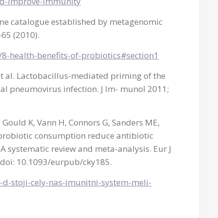
and-improve-immunity
gene catalogue established by metagenomic
65 (2010).
/8-health-benefits-of-probiotics#section1
t al. Lactobacillus-mediated priming of the
hal pneumovirus infection. J Im- munol 2011;
, Gould K, Vann H, Connors G, Sanders ME,
 probiotic consumption reduce antibiotic
 A systematic review and meta-analysis. Eur J
. doi: 10.1093/eurpub/cky185.
-d-stoji-cely-nas-imunitni-system-meli-