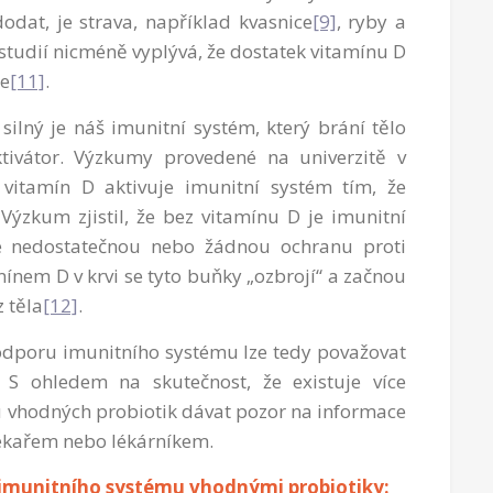
dodat, je strava, například kvasnice
[9]
, ryby a
 studií nicméně vyplývá, že dostatek vitamínu D
ce
[11]
.
silný je náš imunitní systém, který brání tělo
tivátor. Výzkumy provedené na univerzitě v
vitamín D aktivuje imunitní systém tím, že
 Výzkum zjistil, že bez vitamínu D je imunitní
e nedostatečnou nebo žádnou ochranu proti
ínem D v krvi se tyto buňky „ozbrojí“ a začnou
z těla
[12]
.
odporu imunitního systému lze tedy považovat
 S ohledem na skutečnost, že existuje více
u vhodných probiotik dávat pozor na informace
lékařem nebo lékárníkem.
 imunitního systému vhodnými probiotiky: