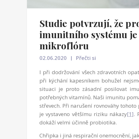
Studie potvrzují, že p
imunitního systému je 
mikroflóru
02.06.2020
Přečti si
I při dodržování všech zdravotních opa
při kýchání kapesníkem bohužel nejsme
situaci je proto zásadní posilovat i
potřebných vitamínů. Naši imunitu pomáha
střevech. Při narušení rovnováhy tohoto 
je vystaveno většímu riziku nákazy
[1]
. 
dokáží velmi účinně probiotika.
Chřipka i jiná respirační onemocnění, ja