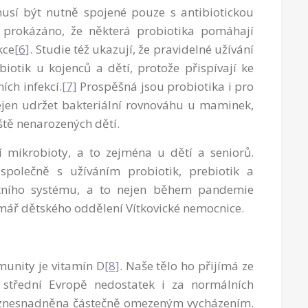
musí být nutně spojené pouze s antibiotickou
o prokázáno, že některá probiotika pomáhají
kce
[6]
. Studie též ukazují, že pravidelné užívání
biotik u kojenců a dětí, protože přispívají ke
ích infekcí.
[7]
Prospěšná jsou probiotika i pro
jen udržet bakteriální rovnováhu u maminek,
eště nenarozených dětí.
í mikrobioty, a to zejména u dětí a seniorů.
společně s užíváním probiotik, prebiotik a
nitního systému, a to nejen během pandemie
imář dětského oddělení Vítkovické nemocnice.
munity je vitamín D
[8]
. Naše tělo ho přijímá ze
e střední Evropě nedostatek i za normálních
ě znesnadněna částečně omezeným vycházením.