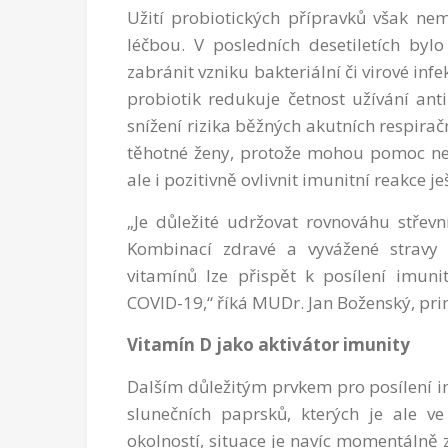
Užití probiotických přípravků však ne
léčbou. V posledních desetiletích byl
zabránit vzniku bakteriální či virové infe
probiotik redukuje četnost užívání anti
snížení rizika běžných akutních respiračn
těhotné ženy, protože mohou pomoc ne
ale i pozitivně ovlivnit imunitní reakce j
„Je důležité udržovat rovnováhu střevn
Kombinací zdravé a vyvážené stravy 
vitamínů lze přispět k posílení imu
COVID-19,“ říká MUDr. Jan Boženský, pr
Vitamín D jako aktivátor imunity
Dalším důležitým prvkem pro posílení i
slunečních paprsků, kterých je ale v
okolností, situace je navíc momentáln