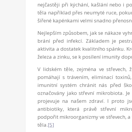
nejčastěji při kýchání, kašlání nebo i 
těla například přes neumyté ruce, pokud
šířené kapénkami velmi snadno přenosné
Nejlepším způsobem, jak se nákaze vyhnou
brání před infekcí. Základem je pestrá
aktivita a dostatek kvalitního spánku. K
železa a zinku, se k posílení imunity do
V lidském těle, zejména ve střevech, ž
pomáhají s trávením, eliminací toxinů,
imunitní systém chránit nás před šk
označovány jako střevní mikrobiota. Je
projevuje na našem zdraví. I proto j
antibiotiky, která právě střevní mik
podpořit mikroorganizmy ve střevech, a 
těla.
[5]