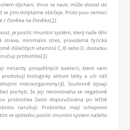
pouhém dýchání. Virus se navíc může dostat do
 se jimi dotýkáme obličeje. Proto jsou nemoci
 z člověka na člověka
[2]
.
t, je posílit imunitní systém, který naše tělo
 strava, minimální stres, pravidelná fyzická
romě důležitých vitamínů C, B nebo D, dostatku
poručují probiotika
[3]
.
ijí miliardy prospěšných bakterií, které nám
 produkují biologicky aktivní látky a učí náš
odlivými mikroorganismy
[4]
. Souhrnně bývají
 bez pochyb, že její nerovnováha se negativně
sou probiotika často doporučována po léčbě
robiotu narušují. Probiotika mají schopnost
tím ve výsledku posílit imunitní systém našeho