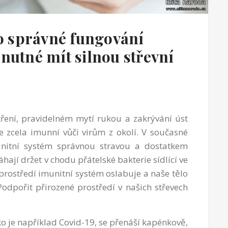
ro správné fungování
nutné mít silnou střevní
tření, pravidelném mytí rukou a zakrývání úst
 zcela imunní vůči virům z okolí. V současné
munitní systém správnou stravou a dostatkem
jí držet v chodu přátelské bakterie sídlící ve
prostředí imunitní systém oslabuje a naše tělo
Podpořit přirozené prostředí v našich střevech
ko je například Covid-19, se přenáší kapénkově,