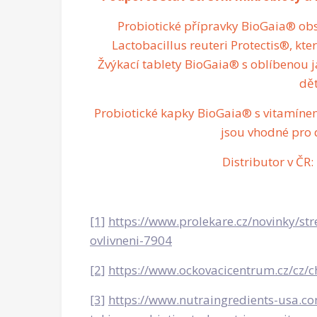
Probiotické přípravky BioGaia® obs
Lactobacillus reuteri Protectis®, kt
Žvýkací tablety BioGaia® s oblíbenou 
dět
Probiotické kapky BioGaia® s vitamínem
jsou vhodné pro d
Distributor v ČR:
[1]
https://www.prolekare.cz/novinky/st
ovlivneni-7904
[2]
https://www.ockovacicentrum.cz/cz/
[3]
https://www.nutraingredients-usa.c