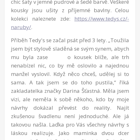
chic šaty v jemné pudrové a šedé barvě. Veškeré
kousky jsou ušity z příjemné bavlny. Celou
kolekci naleznete zde:
https://www.tedys.cz/-
naruby/
.
Příběh Tedy's se začal psát před 3 lety. „Toužila
jsem být stylově sladěná se svým synem, abych
mu byla zase o kousek blíže, ale trh
nenabízel nic, co by mě oslovilo a najednou
manžel vyslovil. Když něco chceš, udělej si to
sama. A tak jsem se do toho pustila,“ říká
zakladatelka značky Darina Šťastná. Měla jsem
vizi, ale neměla k sobě někoho, kdo by moje
návrhy dokázal převést do reality. Najít
zkušenou švadlenu není jednoduché. Ale já
takovou našla. Laďka pro Vás všechny návrhy s
láskou realizuje. Jako maminka dvou dcer