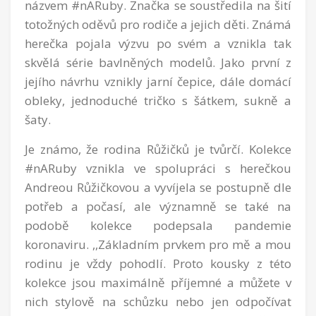
názvem #nARuby. Značka se soustředila na šití
totožných oděvů pro rodiče a jejich děti. Známá
herečka pojala výzvu po svém a vznikla tak
skvělá série bavlněných modelů. Jako první z
jejího návrhu vznikly jarní čepice, dále domácí
obleky, jednoduché tričko s šátkem, sukně a
šaty.
Je známo, že rodina Růžičků je tvůrčí. Kolekce
#nARuby vznikla ve spolupráci s herečkou
Andreou Růžičkovou a vyvíjela se postupně dle
potřeb a počasí, ale významně se také na
podobě kolekce podepsala pandemie
koronaviru. ,,Základním prvkem pro mě a mou
rodinu je vždy pohodlí. Proto kousky z této
kolekce jsou maximálně příjemné a můžete v
nich stylově na schůzku nebo jen odpočívat