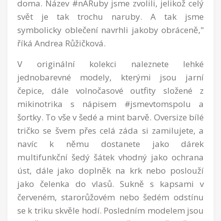
doma. Název #nARuby jsme zvolili, jelikož celý
svět je tak trochu naruby. A tak jsme
symbolicky oblečení navrhli jakoby obráceně,"
říká Andrea Růžičková.
V originální kolekci naleznete lehké
jednobarevné modely, kterými jsou jarní
čepice, dále volnočasové outfity složené z
mikinotrika s nápisem #jsmevtomspolu a
šortky. To vše v šedé a mint barvě. Oversize bílé
tričko se švem přes celá záda si zamilujete, a
navíc k němu dostanete jako dárek
multifunkční šedý šátek vhodný jako ochrana
úst, dále jako doplněk na krk nebo poslouží
jako čelenka do vlasů. Sukně s kapsami v
červeném, starorůžovém nebo šedém odstínu
se k triku skvěle hodí. Posledním modelem jsou