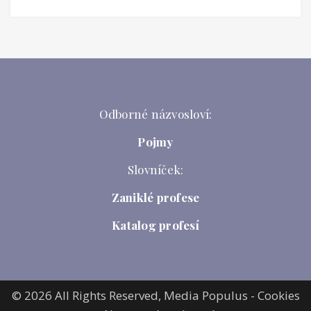
Odborné názvosloví:
Pojmy
Slovníček:
Zaniklé profese
Katalog profesí
© 2026 All Rights Reserved,
Media Populus
-
Cookies