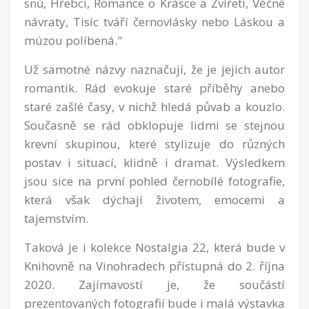
snů, Hřebci, Romance o Krásce a Zvířeti, Věčné
návraty, Tisíc tváří černovlásky nebo Láskou a
múzou políbená."
Už samotné názvy naznačují, že je jejich autor
romantik. Rád evokuje staré příběhy anebo
staré zašlé časy, v nichž hledá půvab a kouzlo.
Současně se rád obklopuje lidmi se stejnou
krevní skupinou, které stylizuje do různých
postav i situací, klidně i dramat. Výsledkem
jsou sice na první pohled černobílé fotografie,
která však dýchají životem, emocemi a
tajemstvím.
Taková je i kolekce Nostalgia 22, která bude v
Knihovně na Vinohradech přístupná do 2. října
2020. Zajímavostí je, že součástí
prezentovaných fotografií bude i malá výstavka