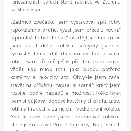
renesančních sálech Staré radnice ve Zvolenu
na Slovensku.
„Zatímco zpočátku jsem vystavoval spíš fotky
reportážního druhu, vyšel jsem přece z novin,“
vzpomíná Robert Rohál,“ později se stalo to, že
jsem začal dělat kolekce. Vždycky jsem si
vymyslel téma, dal dohromady lidi a začal
fotit… Samozřejmě ještě předtím jsem musel
vědět, kde budu fotit, jaké budou potřeba
kostýmy a rekvizity atd. Obvykle jsem začal
stavět na příběhu, napsal si scénář, který jsem
rozvíjel podle nápadů a možností. Několikrát
jsem si půjčoval dobové kostýmy či křídla, často
fotil na hradech a zámcích… Vedle první kolekce
Andělé mezi námi jsem prezentoval kolekce,
které jsem nazval Příběh komtesy, Na perutích