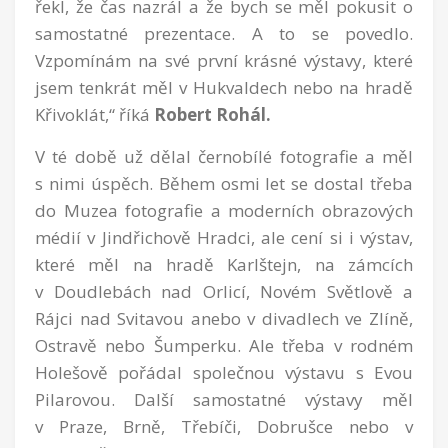
řekl, že čas nazrál a že bych se měl pokusit o
samostatné prezentace. A to se povedlo.
Vzpomínám na své první krásné výstavy, které
jsem tenkrát měl v Hukvaldech nebo na hradě
Křivoklát,“ říká
Robert Rohál.
V té době už dělal černobílé fotografie a měl
s nimi úspěch. Během osmi let se dostal třeba
do Muzea fotografie a moderních obrazových
médií v Jindřichově Hradci, ale cení si i výstav,
které měl na hradě Karlštejn, na zámcích
v Doudlebách nad Orlicí, Novém Světlově a
Rájci nad Svitavou anebo v divadlech ve Zlíně,
Ostravě nebo Šumperku. Ale třeba v rodném
Holešově pořádal společnou výstavu s Evou
Pilarovou. Další samostatné výstavy měl
v Praze, Brně, Třebíči, Dobrušce nebo v