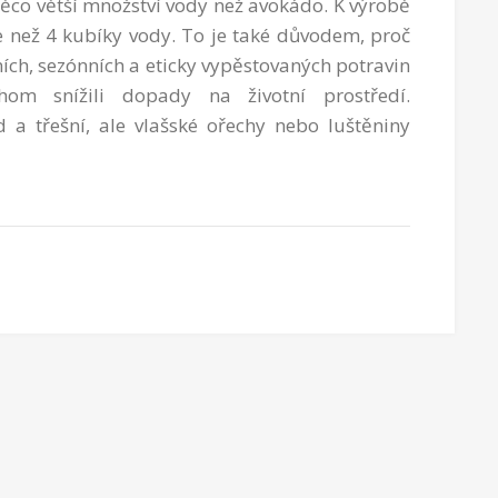
 něco větší množství vody než avokádo. K výrobě
ce než 4 kubíky vody. To je také důvodem, proč
ch, sezónních a eticky vypěstovaných potravin
hom snížili dopady na životní prostředí.
a třešní, ale vlašské ořechy nebo luštěniny