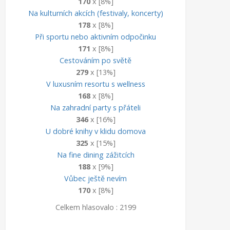
170
x [8%]
Na kulturních akcích (festivaly, koncerty)
178
x [8%]
Při sportu nebo aktivním odpočinku
171
x [8%]
Cestováním po světě
279
x [13%]
V luxusním resortu s wellness
168
x [8%]
Na zahradní party s přáteli
346
x [16%]
U dobré knihy v klidu domova
325
x [15%]
Na fine dining zážitcích
188
x [9%]
Vůbec ještě nevím
170
x [8%]
Celkem hlasovalo : 2199