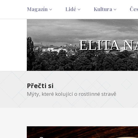
Magazín
Lidé
Kultura
Če
ELITA 
Přečti si
Mýty, které kolující o rostlinné stravě