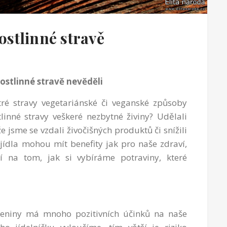
rostlinné stravě
 rostlinné stravě nevěděli
é stravy vegetariánské či veganské způsoby
tlinné stravy veškeré nezbytné živiny? Udělali
že jsme se vzdali živočišných produktů či snížili
jídla mohou mít benefity jak pro naše zdraví,
eží na tom, jak si vybíráme potraviny, které
eleniny má mnoho pozitivních účinků na naše