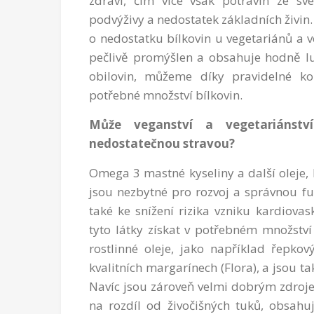
zdraví, čím více však potravin ze své
podvýživy a nedostatek základních živin.
o nedostatku bílkovin u vegetariánů a 
pečlivě promýšlen a obsahuje hodně lu
obilovin, můžeme díky pravidelné ko
potřebné množství bílkovin.
Může veganství a vegetariánství
nedostatečnou stravou?
Omega 3 mastné kyseliny a další oleje, 
jsou nezbytné pro rozvoj a správnou f
také ke snížení rizika vzniku kardiov
tyto látky získat v potřebném množství 
rostlinné oleje, jako například řepkov
kvalitních margarínech (Flora), a jsou 
Navíc jsou zároveň velmi dobrým zdrojem
na rozdíl od živočišných tuků, obsah