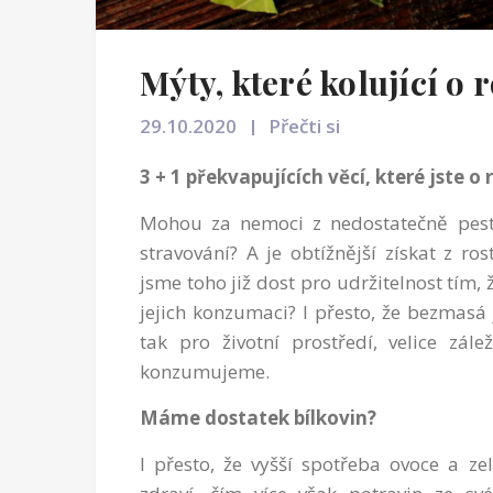
Mýty, které kolující o 
29.10.2020
Přečti si
3 + 1 překvapujících věcí, které jste o
Mohou za nemoci z nedostatečně pestr
stravování? A je obtížnější získat z ros
jsme toho již dost pro udržitelnost tím, 
jejich konzumaci? I přesto, že bezmasá 
tak pro životní prostředí, velice zál
konzumujeme.
Máme dostatek bílkovin?
I přesto, že vyšší spotřeba ovoce a z