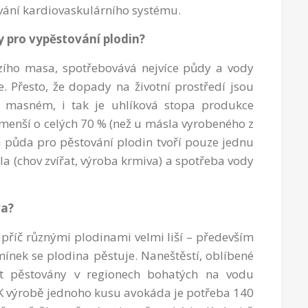
vání kardiovaskulárního systému.
pro vypěstování plodin?
ího masa, spotřebovává nejvíce půdy a vody
. Přesto, že dopady na životní prostředí jsou
 masném, i tak je uhlíková stopa produkce
 menší o celých 70 % (než u másla vyrobeného z
 půda pro pěstování plodin tvoří pouze jednu
a (chov zvířat, výroba krmiva) a spotřeba vody
va?
apříč různými plodinami velmi liší – především
ínek se plodina pěstuje. Naneštěstí, oblíbené
át pěstovány v regionech bohatých na vodu
 K výrobě jednoho kusu avokáda je potřeba 140