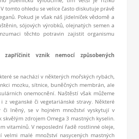
ho jídelníčku vyloučíme, tím větší je riziko
 V tomto ohledu se velice často diskutuje právě
veganů. Pokud je však náš jídelníček vědomě a
štěnin, sójových výrobků, olejnatých semen a
nzumaci těchto potravin zajistit organismu
 zapříčinit vznik nemocí způsobených
které se nachází v některých mořských rybách,
unkci mozku, sítnice, buněčných membrán, ale
askulárních onemocnění. Naštěstí však můžeme
i z veganské či vegetariánské stravy. Některé
ý či lněný, se v hojném množství vyskytují v
tak skvělým zdrojem Omega 3 mastných kyselin.
 vitamínů. V neposlední řadě rostlinné oleje,
ují velmi malé množství nasycených mastných