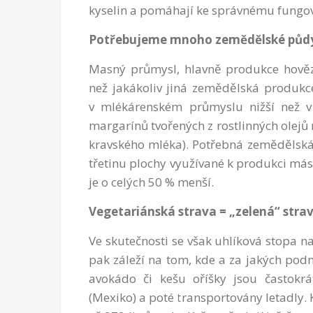
kyselin a pomáhají ke správnému fungo
Potřebujeme mnoho zemědělské půdy 
Masný průmysl, hlavně produkce hověz
než jakákoliv jiná zemědělská produkce
v mlékárenském průmyslu nižší než v
margarínů tvořených z rostlinných olejů
kravského mléka). Potřebná zemědělská
třetinu plochy využívané k produkci másl
je o celých 50 % menší.
Vegetariánská strava = „zelená“ stra
Ve skutečnosti se však uhlíková stopa n
pak záleží na tom, kde a za jakých podm
avokádo či kešu oříšky jsou častokr
(Mexiko) a poté transportovány letadly.