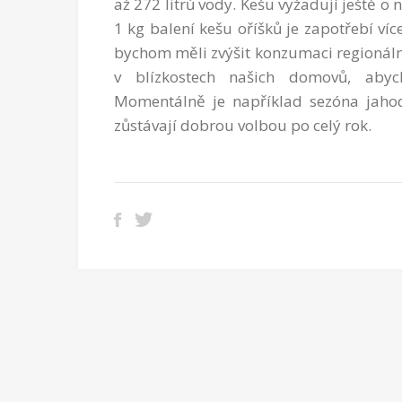
až 272 litrů vody. Kešu vyžadují ještě o
1 kg balení kešu oříšků je zapotřebí ví
bychom měli zvýšit konzumaci regionální
v blízkostech našich domovů, abyc
Momentálně je například sezóna jahod 
zůstávají dobrou volbou po celý rok.