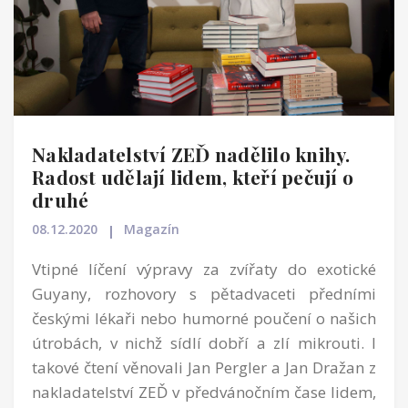
Nakladatelství ZEĎ nadělilo knihy.
Radost udělají lidem, kteří pečují o
druhé
08.12.2020
Magazín
Vtipné líčení výpravy za zvířaty do exotické
Guyany, rozhovory s pětadvaceti předními
českými lékaři nebo humorné poučení o našich
útrobách, v nichž sídlí dobří a zlí mikrouti. I
takové čtení věnovali Jan Pergler a Jan Dražan z
nakladatelství ZEĎ v předvánočním čase lidem,