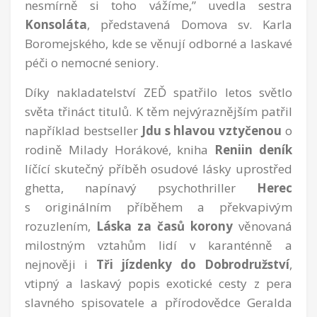
nesmírně si toho vážíme,” uvedla sestra
Konsoláta
, představená Domova sv. Karla
Boromejského, kde se věnují odborné a laskavé
péči o nemocné seniory.
Díky nakladatelství ZEĎ spatřilo letos světlo
světa třináct titulů. K těm nejvýraznějším patřil
například bestseller
Jdu s hlavou vztyčenou
o
rodině Milady Horákové, kniha
Reniin deník
líčící skutečný příběh osudové lásky uprostřed
ghetta, napínavý psychothriller
Herec
s originálním příběhem a překvapivým
rozuzlením,
Láska za časů korony
věnovaná
milostným vztahům lidí v karanténně a
nejnověji i
Tři jízdenky do Dobrodružství
,
vtipný a laskavý popis exotické cesty z pera
slavného spisovatele a přírodovědce Geralda