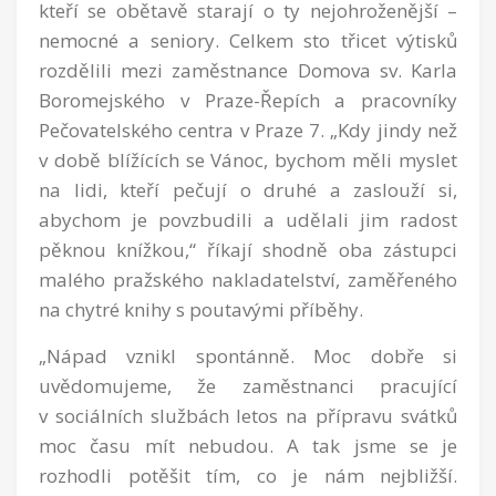
kteří se obětavě starají o ty nejohroženější –
nemocné a seniory. Celkem sto třicet výtisků
rozdělili mezi zaměstnance Domova sv. Karla
Boromejského v Praze-Řepích a pracovníky
Pečovatelského centra v Praze 7. „Kdy jindy než
v době blížících se Vánoc, bychom měli myslet
na lidi, kteří pečují o druhé a zaslouží si,
abychom je povzbudili a udělali jim radost
pěknou knížkou,“ říkají shodně oba zástupci
malého pražského nakladatelství, zaměřeného
na chytré knihy s poutavými příběhy.
„Nápad vznikl spontánně. Moc dobře si
uvědomujeme, že zaměstnanci pracující
v sociálních službách letos na přípravu svátků
moc času mít nebudou. A tak jsme se je
rozhodli potěšit tím, co je nám nejbližší.