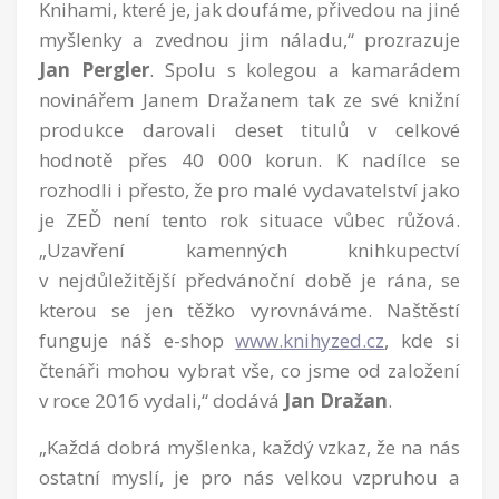
Knihami, které je, jak doufáme, přivedou na jiné
myšlenky a zvednou jim náladu,“ prozrazuje
Jan Pergler
. Spolu s kolegou a kamarádem
novinářem Janem Dražanem tak ze své knižní
produkce darovali deset titulů v celkové
hodnotě přes 40 000 korun. K nadílce se
rozhodli i přesto, že pro malé vydavatelství jako
je ZEĎ není tento rok situace vůbec růžová.
„Uzavření kamenných knihkupectví
v nejdůležitější předvánoční době je rána, se
kterou se jen těžko vyrovnáváme. Naštěstí
funguje náš e-shop
www.knihyzed.cz
, kde si
čtenáři mohou vybrat vše, co jsme od založení
v roce 2016 vydali,“ dodává
Jan Dražan
.
„Každá dobrá myšlenka, každý vzkaz, že na nás
ostatní myslí, je pro nás velkou vzpruhou a