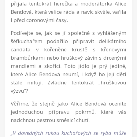
přijala tentokrát herečka a moderátorka Alice
Bendová, která velice ráda a navíc skvěle, vařila
i před coronovými časy.
Podívejte se, jak se jí společně s vyhlášeným
šéfkuchařem podařilo připravit delikátního
candáta v kořeněné krustě s křenovými
brambůrkami nebo hruškový závin s drcenými
mandlemi a skořicí. Toto jídlo je prý jediné,
které Alice Bendová neumí, i když ho její děti
stále milují. Zvládne tentokrát „hruškovou
výzvu“?
Věříme, že stejně jako Alice Bendová oceníte
jednoduchou přípravu pokrmů, které vás
nadchnou pestrou směsicí chutí.
„V dovedných rukou kuchařových se ryba může