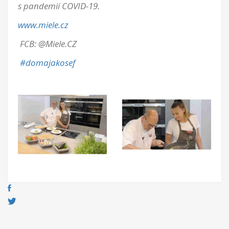
s pandemií COVID-19.
www.miele.cz
FCB:
@Miele.CZ
#domajakosef