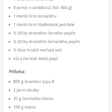
4 porce z candáta (à 350–400 g)
1 menší hrst koriandru
1 menší hrst hladkolisté petržele
½ lžičky drceného černého pepře
½ lžičky drceného červeného pepře
½ lžíce hrubší mořské soli
sůl a čerstvě mletý pepř
Příloha:
800 g brambor typu B
2 jarní cibulky
20 g čerstvého křenu
100 g másla