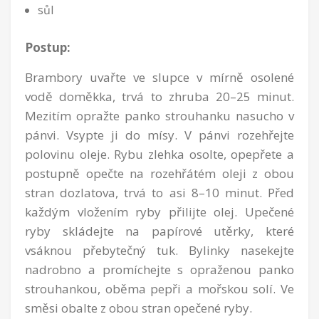
sůl
Postup:
Brambory uvařte ve slupce v mírně osolené
vodě doměkka, trvá to zhruba 20–25 minut.
Mezitím opražte panko strouhanku nasucho v
pánvi. Vsypte ji do mísy. V pánvi rozehřejte
polovinu oleje. Rybu zlehka osolte, opepřete a
postupně opečte na rozehřátém oleji z obou
stran dozlatova, trvá to asi 8–10 minut. Před
každým vložením ryby přilijte olej. Upečené
ryby skládejte na papírové utěrky, které
vsáknou přebytečný tuk. Bylinky nasekejte
nadrobno a promíchejte s opraženou panko
strouhankou, oběma pepři a mořskou solí. Ve
směsi obalte z obou stran opečené ryby.