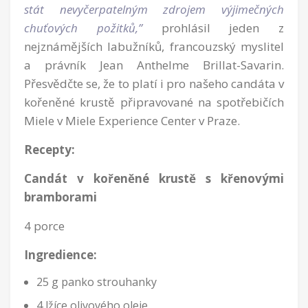
stát nevyčerpatelným zdrojem výjimečných
chuťových požitků,”
prohlásil jeden z
nejznámějších labužníků, francouzský myslitel
a právník Jean Anthelme Brillat-Savarin.
Přesvědčte se, že to platí i pro našeho candáta v
kořeněné krustě připravované na spotřebičích
Miele v Miele Experience Center v Praze.
Recepty:
Candát v kořeněné krustě s křenovými
bramborami
4 porce
Ingredience:
25 g panko strouhanky
4 lžíce olivového oleje