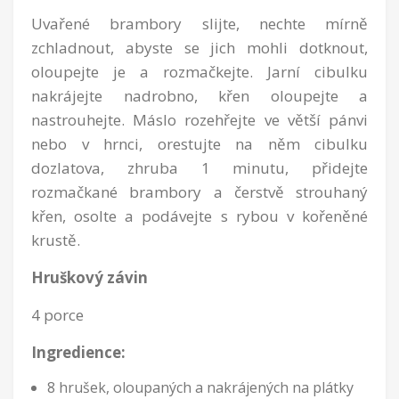
Uvařené brambory slijte, nechte mírně
zchladnout, abyste se jich mohli dotknout,
oloupejte je a rozmačkejte. Jarní cibulku
nakrájejte nadrobno, křen oloupejte a
nastrouhejte. Máslo rozehřejte ve větší pánvi
nebo v hrnci, orestujte na něm cibulku
dozlatova, zhruba 1 minutu, přidejte
rozmačkané brambory a čerstvě strouhaný
křen, osolte a podávejte s rybou v kořeněné
krustě.
Hruškový závin
4 porce
Ingredience:
8 hrušek, oloupaných a nakrájených na plátky