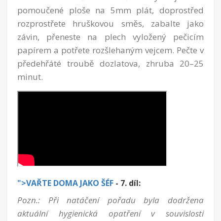
pomoučené ploše na 5mm plát, doprostřed
rozprostřete hruškovou směs, zabalte jako
závin, přeneste na plech vyložený pečicím
papírem a potřete rozšlehaným vejcem. Pečte v
předehřáté troubě dozlatova, zhruba 20–25
minut.
">VAŘTE DOMA JAKO ŠÉF
- 7. díl
:
Pozn.: Při natáčení pořadu byla dodržena
aktuální hygienická opatření v souvislosti