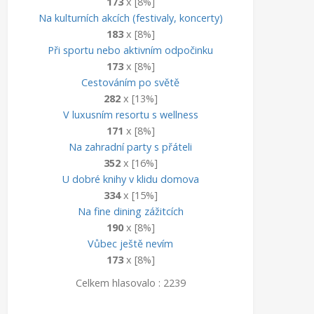
173
x [8%]
Na kulturních akcích (festivaly, koncerty)
183
x [8%]
Při sportu nebo aktivním odpočinku
173
x [8%]
Cestováním po světě
282
x [13%]
V luxusním resortu s wellness
171
x [8%]
Na zahradní party s přáteli
352
x [16%]
U dobré knihy v klidu domova
334
x [15%]
Na fine dining zážitcích
190
x [8%]
Vůbec ještě nevím
173
x [8%]
Celkem hlasovalo : 2239