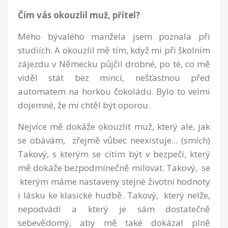
Čím vás okouzlil muž, přítel?
Mého bývalého manžela jsem poznala při
studiích. A okouzlil mě tím, když mi při školním
zájezdu v Německu půjčil drobné, po té, co mě
viděl stát bez mincí, nešťastnou před
automatem na horkou čokoládu. Bylo to velmi
dojemné, že mi chtěl být oporou.
Nejvíce mě dokáže okouzlit muž, který ale, jak
se obávám, zřejmě vůbec neexistuje... (smích)
Takový, s kterým se cítím být v bezpečí, který
mě dokáže bezpodmínečně milovat. Takový, se
kterým máme nastaveny stejné životní hodnoty
i lásku ke klasické hudbě. Takový, který nelže,
nepodvádí a který je sám dostatečně
sebevědomý, aby mě také dokázal plně