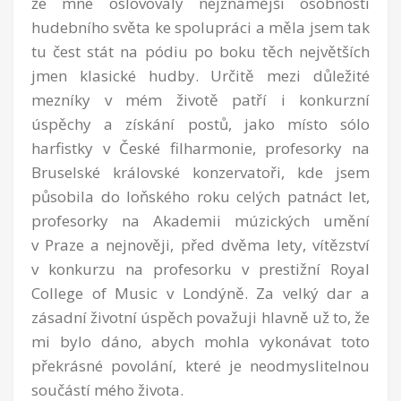
že mne oslovovaly nejznámější osobnosti
hudebního světa ke spolupráci a měla jsem tak
tu čest stát na pódiu po boku těch největších
jmen klasické hudby. Určitě mezi důležité
mezníky v mém životě patří i konkurzní
úspěchy a získání postů, jako místo sólo
harfistky v České filharmonie, profesorky na
Bruselské královské konzervatoři, kde jsem
působila do loňského roku celých patnáct let,
profesorky na Akademii múzických umění
v Praze a nejnověji, před dvěma lety, vítězství
v konkurzu na profesorku v prestižní Royal
College of Music v Londýně. Za velký dar a
zásadní životní úspěch považuji hlavně už to, že
mi bylo dáno, abych mohla vykonávat toto
překrásné povolání, které je neodmyslitelnou
součástí mého života.