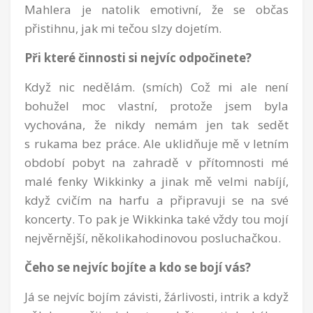
Mahlera je natolik emotivní, že se občas
přistihnu, jak mi tečou slzy dojetím.
Při které činnosti si nejvíc odpočinete?
Když nic nedělám. (smích) Což mi ale není
bohužel moc vlastní, protože jsem byla
vychována, že nikdy nemám jen tak sedět
s rukama bez práce. Ale uklidňuje mě v letním
období pobyt na zahradě v přítomnosti mé
malé fenky Wikkinky a jinak mě velmi nabíjí,
když cvičím na harfu a připravuji se na své
koncerty. To pak je Wikkinka také vždy tou mojí
nejvěrnější, několikahodinovou posluchačkou.
Čeho se nejvíc bojíte a kdo se bojí vás?
Já se nejvíc bojím závisti, žárlivosti, intrik a když