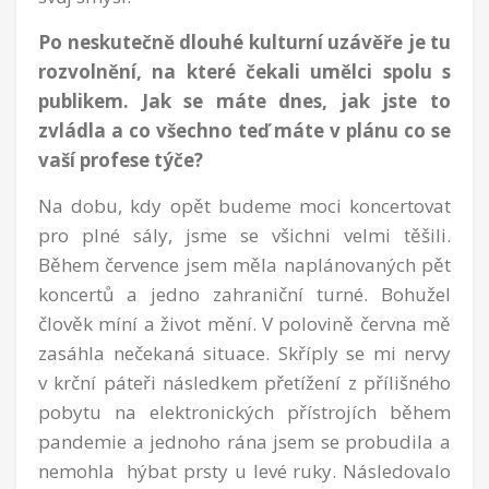
Po neskutečně dlouhé kulturní uzávěře je tu
rozvolnění, na které čekali umělci spolu s
publikem. Jak se máte dnes, jak jste to
zvládla a co všechno teď máte v plánu co se
vaší profese týče?
Na dobu, kdy opět budeme moci koncertovat
pro plné sály, jsme se všichni velmi těšili.
Během července jsem měla naplánovaných pět
koncertů a jedno zahraniční turné. Bohužel
člověk míní a život mění. V polovině června mě
zasáhla nečekaná situace. Skříply se mi nervy
v krční páteři následkem přetížení z přílišného
pobytu na elektronických přístrojích během
pandemie a jednoho rána jsem se probudila a
nemohla hýbat prsty u levé ruky. Následovalo