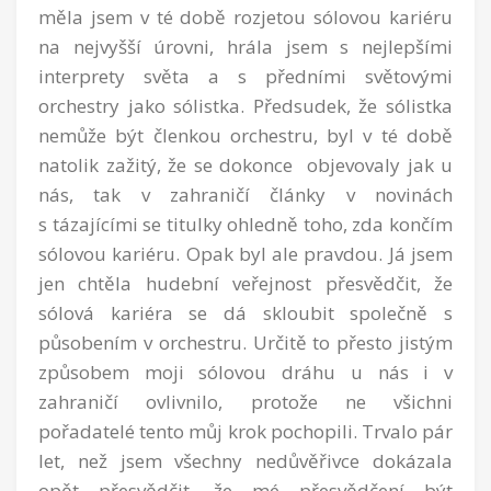
měla jsem v té době rozjetou sólovou kariéru
na nejvyšší úrovni, hrála jsem s nejlepšími
interprety světa a s předními světovými
orchestry jako sólistka. Předsudek, že sólistka
nemůže být členkou orchestru, byl v té době
natolik zažitý, že se dokonce objevovaly jak u
nás, tak v zahraničí články v novinách
s tázajícími se titulky ohledně toho, zda končím
sólovou kariéru. Opak byl ale pravdou. Já jsem
jen chtěla hudební veřejnost přesvědčit, že
sólová kariéra se dá skloubit společně s
působením v orchestru. Určitě to přesto jistým
způsobem moji sólovou dráhu u nás i v
zahraničí ovlivnilo, protože ne všichni
pořadatelé tento můj krok pochopili. Trvalo pár
let, než jsem všechny nedůvěřivce dokázala
opět přesvědčit, že mé přesvědčení být