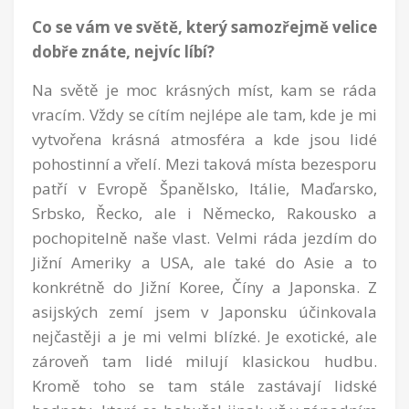
Co se vám ve světě, který samozřejmě velice
dobře znáte, nejvíc líbí?
Na světě je moc krásných míst, kam se ráda
vracím. Vždy se cítím nejlépe ale tam, kde je mi
vytvořena krásná atmosféra a kde jsou lidé
pohostinní a vřelí. Mezi taková místa bezesporu
patří v Evropě Španělsko, Itálie, Maďarsko,
Srbsko, Řecko, ale i Německo, Rakousko a
pochopitelně naše vlast. Velmi ráda jezdím do
Jižní Ameriky a USA, ale také do Asie a to
konkrétně do Jižní Koree, Číny a Japonska. Z
asijských zemí jsem v Japonsku účinkovala
nejčastěji a je mi velmi blízké. Je exotické, ale
zároveň tam lidé milují klasickou hudbu.
Kromě toho se tam stále zastávají lidské