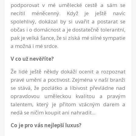
podporovat v mé umělecké cestě a sám se
necítil méněcenný. Když je ještě navíc
spolehlivý, dokázal by si uvařit a postarat se
občas i o domácnost a je dostatečně tolerantní,
pak je velká šance, že si získá mé silné sympatie
a možná i mé srdce.
V co už nevěříte?
Že lidé ještě někdy dokáží ocenit a rozpoznat
pravé umění a poctivost. Zejména v naší branži
se stává, že pozlátko a líbivost převládne nad
opravdovou uměleckou kvalitou a pravým
talentem, který je přitom vzácným darem a
nedá se ničím koupit ani nahradit...
Co je pro vás nejlepší luxus?