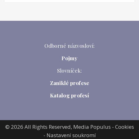
Odborné názvosloví:
Pojmy
Slovníček:
Zaniklé profese
Katalog profesí
© 2026 All Rights Reserved,
Media Populus
-
Cookies
-
Nastavení soukromí