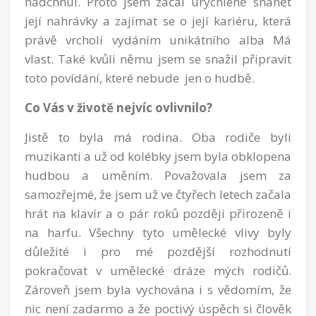
nadchnul. Proto jsem začal urychleně shánět
její nahrávky a zajímat se o její kariéru, která
právě vrcholí vydáním unikátního alba Má
vlast. Také kvůli němu jsem se snažil připravit
toto povídání, které nebude jen o hudbě.
Co Vás v životě nejvíc ovlivnilo?
Jistě to byla má rodina. Oba rodiče byli
muzikanti a už od kolébky jsem byla obklopena
hudbou a uměním. Považovala jsem za
samozřejmé, že jsem už ve čtyřech letech začala
hrát na klavír a o pár roků později přirozeně i
na harfu. Všechny tyto umělecké vlivy byly
důležité i pro mé pozdější rozhodnutí
pokračovat v umělecké dráze mých rodičů.
Zároveň jsem byla vychována i s vědomím, že
nic není zadarmo a že poctivý úspěch si člověk