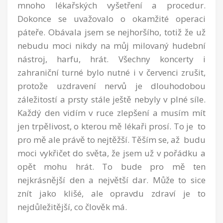
mnoho lékařských vyšetření a procedur.
Dokonce se uvažovalo o okamžité operaci
páteře. Obávala jsem se nejhoršího, totiž že už
nebudu moci nikdy na můj milovaný hudební
nástroj, harfu, hrát. Všechny koncerty i
zahraniční turné bylo nutné i v červenci zrušit,
protože uzdravení nervů je dlouhodobou
záležitostí a prsty stále ještě nebyly v plné síle.
Každý den vidím v ruce zlepšení a musím mít
jen trpělivost, o kterou mě lékaři prosí. To je to
pro mě ale právě to nejtěžší. Těším se, až budu
moci vykřičet do světa, že jsem už v pořádku a
opět mohu hrát. To bude pro mě ten
nejkrásnější den a největší dar. Může to sice
znít jako klišé, ale opravdu zdraví je to
nejdůležitější, co člověk má.