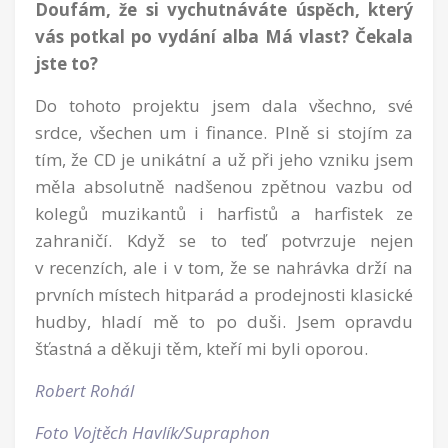
Doufám, že si vychutnáváte úspěch, který
vás potkal po vydání alba Má vlast? Čekala
jste to?
Do tohoto projektu jsem dala všechno, své
srdce, všechen um i finance. Plně si stojím za
tím, že CD je unikátní a už při jeho vzniku jsem
měla absolutně nadšenou zpětnou vazbu od
kolegů muzikantů i harfistů a harfistek ze
zahraničí. Když se to teď potvrzuje nejen
v recenzích, ale i v tom, že se nahrávka drží na
prvních místech hitparád a prodejnosti klasické
hudby, hladí mě to po duši. Jsem opravdu
šťastná a děkuji těm, kteří mi byli oporou.
Robert Rohál
Foto Vojtěch Havlík/Supraphon