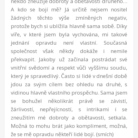
někdo zneužije dobroty a obětavosti druhého…
A kdo se bojí mě? Já určitě nejsem nositel
žádných těchto výše zmíněných negativ,
protože bych si ublížila hlavně sama sobě. Díky
víře, v které jsem byla vychována, mi takové
jednání opravdu není vlastní. Současná
společnost však někdy dokáže i nemile
překvapit. Jakoby už začínala postrádat své
vnitřní svědomí a respekt vůči vyššímu soudu,
který je spravedlivý. Často si lidé v dnešní době
jdou za svým cílem bez ohledu na druhé, s
vidinou hlavně vlastního prospěchu. Sama jsem
se bohužel několikrát právě se závistí,
žárlivostí, nepřejícností, s intrikami i se
zneužitím mé dobroty a obětavosti, setkala.
Možná to mohu brát jako kompliment, možná,
že se mě opravdu někteří lidé bojí. (smích)