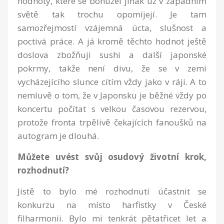
hodnoty, které se bohužel jinak už v západním
světě tak trochu opomíjejí. Je tam
samozřejmostí vzájemná úcta, slušnost a
poctivá práce. A já kromě těchto hodnot ještě
doslova zbožňuji sushi a další japonské
pokrmy, takže není divu, že se v zemi
vycházejícího slunce cítím vždy jako v ráji. A to
nemluvě o tom, že v Japonsku je běžné vždy po
koncertu počítat s velkou časovou rezervou,
protože fronta trpělivě čekajících fanoušků na
autogram je dlouhá.
Můžete uvést svůj osudový životní krok,
rozhodnutí?
Jistě to bylo mé rozhodnutí účastnit se
konkurzu na místo harfistky v České
filharmonii. Bylo mi tenkrát pětatřicet let a