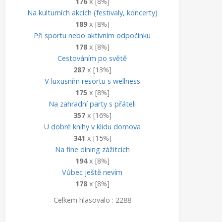
176
x [8%]
Na kulturních akcích (festivaly, koncerty)
189
x [8%]
Při sportu nebo aktivním odpočinku
178
x [8%]
Cestováním po světě
287
x [13%]
V luxusním resortu s wellness
175
x [8%]
Na zahradní party s přáteli
357
x [16%]
U dobré knihy v klidu domova
341
x [15%]
Na fine dining zážitcích
194
x [8%]
Vůbec ještě nevím
178
x [8%]
Celkem hlasovalo : 2288