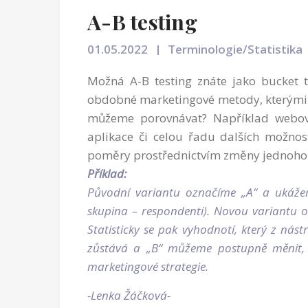
A-B testing
01.05.2022
Terminologie/Statistika
Možná A-B testing znáte jako bucket te
obdobné marketingové metody, kterým
můžeme porovnávat? Například webové
aplikace či celou řadu dalších možností
poměry prostřednictvím změny jednoho 
Příklad:
Původní variantu označíme „A“ a ukážeme
skupina – respondenti). Novou variantu 
Statisticky se pak vyhodnotí, který z nást
zůstává a „B“ můžeme postupně měnit, čí
marketingové strategie.
-Lenka Žáčková-