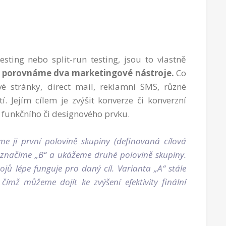
sting nebo split-run testing, jsou to vlastně
i
porovnáme dva marketingové nástroje.
Co
 stránky, direct mail, reklamní SMS, různé
. Jejím cílem je zvýšit konverze či konverzní
funkčního či designového prvku.
 ji první polovině skupiny (definovaná cílová
označíme „B“ a ukážeme druhé polovině skupiny.
rojů lépe funguje pro daný cíl. Varianta „A“ stále
mž můžeme dojít ke zvýšení efektivity finální