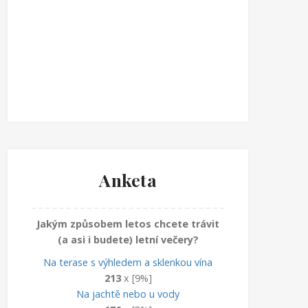
Anketa
Jakým způsobem letos chcete trávit
(a asi i budete) letní večery?
Na terase s výhledem a sklenkou vína
213
x [9%]
Na jachtě nebo u vody