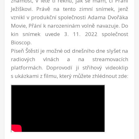
známost, V létě ti řeknu, jak se mám, či Přání
Ježíškovi. Právě na tento zimní snímek, jenž
vznikl v produkční společnosti Adama Dvořáka
Movie, Přání k narozeninám volně navazuje. Do
kin snímek uvede 3. 11. 2022 společnost
Bioscop.
Píseň Štěstí je možné od dnešního dne slyšet na
radiových vlnách a na streamovacích
platformách. Doprovodí ji střihový videoklip
s ukázkami z filmu, který můžete zhlédnout zde: