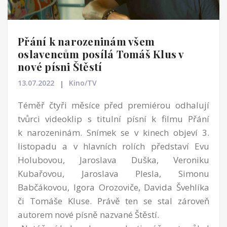
Přání k narozeninám všem
oslavencům posílá Tomáš Klus v
nové písni Štěstí
13.07.2022
Kino/TV
Téměř čtyři měsíce před premiérou odhalují
tvůrci videoklip s titulní písní k filmu Přání
k narozeninám. Snímek se v kinech objeví 3.
listopadu a v hlavních rolích představí Evu
Holubovou, Jaroslava Duška, Veroniku
Kubařovou, Jaroslava Plesla, Simonu
Babčákovou, Igora Orozoviče, Davida Švehlíka
či Tomáše Kluse. Právě ten se stal zároveň
autorem nové písně nazvané Štěstí.