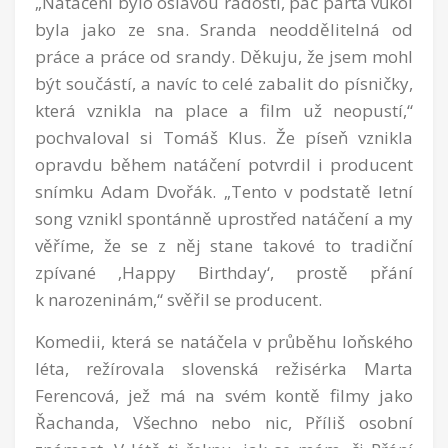
„Natáčení bylo oslavou radosti, páč parta vůkol
byla jako ze sna. Sranda neoddělitelná od
práce a práce od srandy. Děkuju, že jsem mohl
být součástí, a navíc to celé zabalit do písničky,
která vznikla na place a film už neopustí,“
pochvaloval si Tomáš Klus. Že píseň vznikla
opravdu během natáčení potvrdil i producent
snímku Adam Dvořák. „Tento v podstatě letní
song vznikl spontánně uprostřed natáčení a my
věříme, že se z něj stane takové to tradiční
zpívané ‚Happy Birthday‘, prostě přání
k narozeninám,“ svěřil se producent.
Komedii, která se natáčela v průběhu loňského
léta, režírovala slovenská režisérka Marta
Ferencová, jež má na svém kontě filmy jako
Řachanda, Všechno nebo nic, Příliš osobní