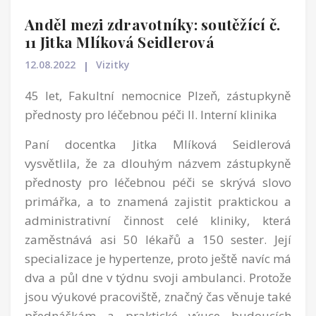
Anděl mezi zdravotníky: soutěžící č.
11 Jitka Mlíková Seidlerová
12.08.2022
Vizitky
45 let, Fakultní nemocnice Plzeň, zástupkyně
přednosty pro léčebnou péči II. Interní klinika
Paní docentka Jitka Mlíková Seidlerová
vysvětlila, že za dlouhým názvem zástupkyně
přednosty pro léčebnou péči se skrývá slovo
primářka, a to znamená zajistit praktickou a
administrativní činnost celé kliniky, která
zaměstnává asi 50 lékařů a 150 sester. Její
specializace je hypertenze, proto ještě navíc má
dva a půl dne v týdnu svoji ambulanci. Protože
jsou výukové pracoviště, značný čas věnuje také
přednáškám a praktické výuce budoucích