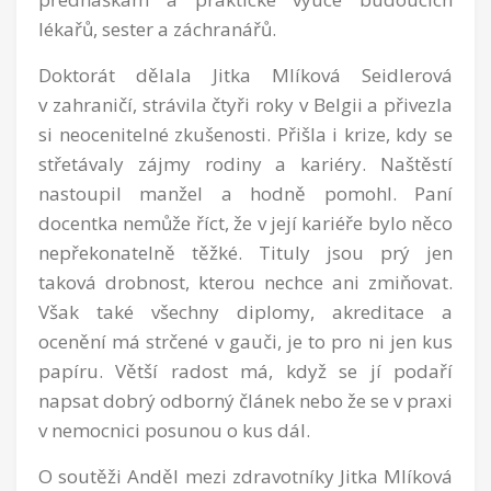
lékařů, sester a záchranářů.
Doktorát dělala Jitka Mlíková Seidlerová
v zahraničí, strávila čtyři roky v Belgii a přivezla
si neocenitelné zkušenosti. Přišla i krize, kdy se
střetávaly zájmy rodiny a kariéry. Naštěstí
nastoupil manžel a hodně pomohl. Paní
docentka nemůže říct, že v její kariéře bylo něco
nepřekonatelně těžké. Tituly jsou prý jen
taková drobnost, kterou nechce ani zmiňovat.
Však také všechny diplomy, akreditace a
ocenění má strčené v gauči, je to pro ni jen kus
papíru. Větší radost má, když se jí podaří
napsat dobrý odborný článek nebo že se v praxi
v nemocnici posunou o kus dál.
O soutěži Anděl mezi zdravotníky Jitka Mlíková