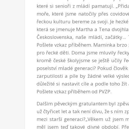
které si senioři z mládí pamatují. „Při
moře, které jsme natočily přes covidov
řeckou kulturu bereme za svoji. Je hezké
která se jmenuje Martha a Tena dvojhlas
Československa, naše mládí, začátky...
Pošlete vzkaz příběhem. Maminka brzo 
pro řecké děti. Doma jsme mluvily řecky.
kromě české školyjsme se ještě učily řec
poselství mladé generaci? Pokud člověk 
zarputilosti a píle by žádné velké výsle
důležité si nastavit cíle a podle toho ž
Pošlete vzkaz příběhem od PVZP.
Dalším pěveckým gratulantem byl zpěvák
už čtyřicet let a tak není divu, že s ním 
mezi starší generaci?„Věkem už jsem m
měl jsem teď takové divné období. Pře