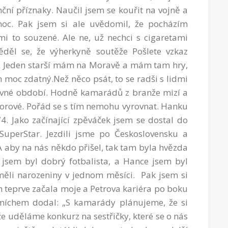
ční příznaky. Naučil jsem se kouřit na vojně a
oc. Pak jsem si ale uvědomil, že pocházím
i to souzené. Ale ne, už nechci s cigaretami
věděl se, že výherkyně soutěže Pošlete vzkaz
a. Jeden starší mám na Moravě a mám tam hry,
moc zdatný.Než něco psát, to se radši s lidmi
divné období. Hodně kamarádů z branže mizí a
rové. Pořád se s tím nemohu vyrovnat. Hanku
. Jako začínající zpěváček jsem se dostal do
 SuperStar. Jezdili jsme po Československu a
 aby na nás někdo přišel, tak tam byla hvězda
 jsem byl dobrý fotbalista, a Hance jsem byl
ěli narozeniny v jednom měsíci. Pak jsem si
m teprve začala moje a Petrova kariéra po boku
míchem dodal: „S kamarády plánujeme, že si
e uděláme konkurz na sestřičky, které se o nás