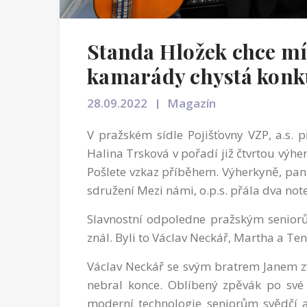
Standa Hložek chce mít
kamarády chystá konku
28.09.2022
Magazín
V pražském sídle Pojišťovny VZP, a.s. p
Halina Trsková v pořadí již čtvrtou výher
Pošlete vzkaz příběhem. Výherkyně, pan
sdružení Mezi námi, o.p.s. přála dva not
Slavnostní odpoledne pražským seniorů
znál. Byli to Václav Neckář, Martha a Ten
Václav Neckář se svým bratrem Janem zve
nebral konce. Oblíbený zpěvák po své n
moderní technologie seniorům svědč