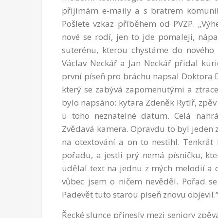
přijímám e-maily a s bratrem komuniku
Pošlete vzkaz příběhem od PVZP. „Výher
nové se rodí, jen to jde pomaleji, náp
suterénu, kterou chystáme do nového 
Václav Neckář a Jan Neckář přidal kuri
první píseň pro bráchu napsal Doktora 
který se zabývá zapomenutými a ztrac
bylo napsáno: kytara Zdeněk Rytíř, zpěv 
u toho neznatelné datum. Celá nahr
Zvědavá kamera. Opravdu to byl jeden z 
na otextování a on to nestihl. Tenkrát 
pořadu, a jestli prý nemá písničku, kte
udělal text na jednu z mých melodií a d
vůbec jsem o ničem nevěděl. Pořad se 
Padevět tuto starou píseň znovu objevil.
Řecké slunce přinesly mezi seniory zpěv