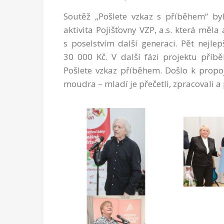
Soutěž „Pošlete vzkaz s příběhem“ b
aktivita Pojišťovny VZP, a.s. která měla
s poselstvím další generaci. Pět nejl
30 000 Kč. V další fázi projektu příbě
Pošlete vzkaz příběhem. Došlo k propoje
moudra – mladí je přečetli, zpracovali a p