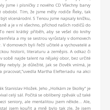
daly jsme i písničky z nového CD Všechny barvy
é období. Tím, že jsme měly rodiče Řeky, tak
 být vícenárodní. S Tenou jsme napsaly knížku,
ně a je v ní všechno, příchod našich rodičů do
 To není krátký příběh, aby se vešel do knihy
zemřela a my se sestrou vyrůstaly v domovech
 V domovech byli řečtí učitelé a vychovatelé a
kou historii, literaturu a zeměpis. A odkaz či
v sobě najde talent na nějaký obor, bez určité
dky nebyly. Je důležité, jak se člověk vnímá, je
ít a pracovat,“uvedla Martha Elefteriadu na akci
 Stanislav Hložek. Jeho „Holkám ze školky“ je
zpíval celý sál. Počítá se oblíbený zpěvák už také
ezi seniory, ale mentalitou jsem někde… Ale,
stal jsem kouřit a mně bylo tak zle, že jsem