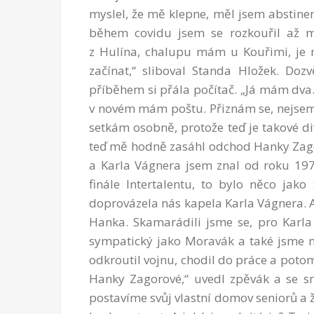
myslel, že mě klepne, měl jsem abstinen
během covidu jsem se rozkouřil až m
z Hulína, chalupu mám u Kouřimi, je m
začínat,“ sliboval Standa Hložek. Doz
příběhem si přála počítač. „Já mám dv
v novém mám poštu. Přiznám se, nejsem 
setkám osobně, protože teď je takové 
teď mě hodně zasáhl odchod Hanky Zago
a Karla Vágnera jsem znal od roku 1974
finále Intertalentu, to bylo něco jako
doprovázela nás kapela Karla Vágnera. A
Hanka. Skamarádili jsme se, pro Karla
sympatický jako Moravák a také jsme m
odkroutil vojnu, chodil do práce a poto
Hanky Zagorové,“ uvedl zpěvák a se s
postavíme svůj vlastní domov seniorů a ž