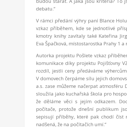
budou starat. A jaká jsou kritéria? To 
debatu.“
V rámci předání výhry paní Blance Holu
vzkaz příběhem, kde se jednotlivé přís
kmotry knihy zavítaly také Kateřina Jirg
Eva Špačková, místostarostka Prahy 1 a r
Autorka projektu Pošlete vzkaz příběhe
komunikace díky projektu Pojišťovny VZP
rozdíl, jestli ceny předáváme výhercům
V domovech čerpáme sílu jejich domovsk
a.s. zase můžeme načerpat atmosféru 
sloužila jako kuchařská škola pro hospod
že děláme věci s jejím odkazem. Doc
počítače, protože dnešní publikum jso
sepisují příběhy, které pak chodí čís
nadšená, že na počítačích umí.“