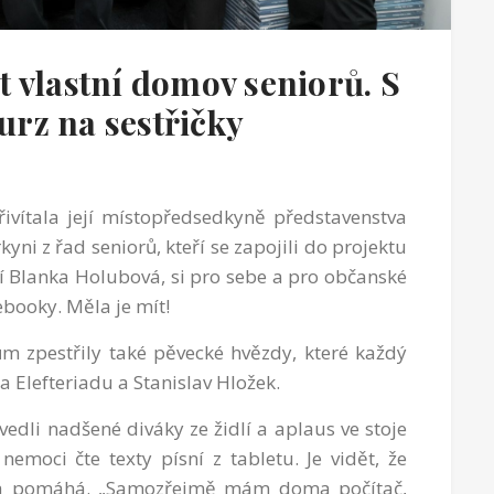
 vlastní domov seniorů. S
rz na sestřičky
řivítala její místopředsedkyně představenstva
kyni z řad seniorů, kteří se zapojili do projektu
í Blanka Holubová, si pro sebe a pro občanské
ebooky. Měla je mít!
m zpestřily také pěvecké hvězdy, které každý
a Elefteriadu a Stanislav Hložek.
dli nadšené diváky ze židlí a aplaus ve stoje
emoci čte texty písní z tabletu. Je vidět, že
í a pomáhá. „Samozřejmě mám doma počítač,