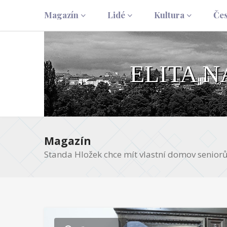
Magazín
Lidé
Kultura
Če
ELITA 
Magazín
Standa Hložek chce mít vlastní domov seniorů