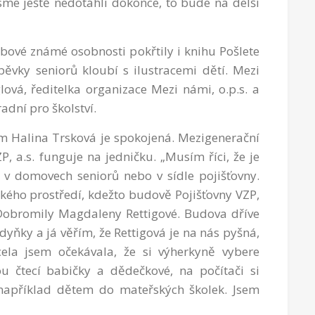
jsme ještě nedotáhli dokonce, to bude na delší
bové známé osobnosti pokřtily i knihu Pošlete
pěvky seniorů kloubí s ilustracemi dětí. Mezi
lová, ředitelka organizace Mezi námi, o.p.s. a
adní pro školství.
m Halina Trsková je spokojená. Mezigenerační
, a.s. funguje na jedničku. „Musím říci, že je
 v domovech seniorů nebo v sídle pojišťovny.
ého prostředí, kdežto budově Pojišťovny VZP,
Dobromily Magdaleny Rettigové. Budova dříve
yňky a já věřím, že Rettigová je na nás pyšná,
ela jsem očekávala, že si výherkyně vybere
u čtecí babičky a dědečkové, na počítači si
t například dětem do mateřských školek. Jsem