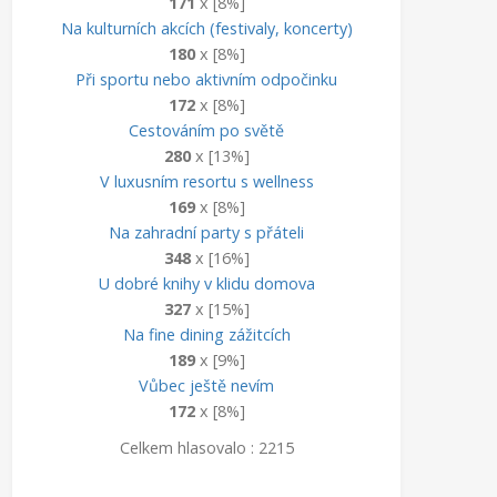
171
x [8%]
Na kulturních akcích (festivaly, koncerty)
180
x [8%]
Při sportu nebo aktivním odpočinku
172
x [8%]
Cestováním po světě
280
x [13%]
V luxusním resortu s wellness
169
x [8%]
Na zahradní party s přáteli
348
x [16%]
U dobré knihy v klidu domova
327
x [15%]
Na fine dining zážitcích
189
x [9%]
Vůbec ještě nevím
172
x [8%]
Celkem hlasovalo : 2215