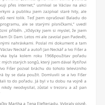
ji přes internet,“ usmíval se Václav na akci
kyni a publiku jsem zazpíval staré hity, ale
adů není tolik. Teď jsem oprašoval Baladu do
programu, ale se starými písničkami,“ uvedl
ózní příběh. „Vždycky jsem si myslel, že jsem
Dam Di Dam. Letos mi ale zavolal pan Padevět,
enými nahrávkami. Poslal mi dokument a tam
Václav Neckář a autoři Jan Neckář a Ivo Fišer a
ávka byla kolem roku 1968použitav pořadu
mých starých songů, který jsem dával Rytířovi
Ivo Fišer pozval bráchu do tohoto televizního
rá by se dala použít. Domluvili se a Ivo Fišer
ali to do pořadu. Já byl v tu dobu na vojně a
nikdy neodvysílal, zůstal v trezoru a až pan
“
ačky Martha a Tena Elefteriadu. Vybraly písně,