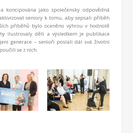
yla koncipována jako společensky odpovědná
 aktivizovat seniory k tomu, aby sepsali příběh
epších příběhů bylo oceněno výhrou v hodnotě
hy ilustrovaly děti a výsledkem je publikace
ní generace – senioři poslali dál svá životní
oučili se z nich.