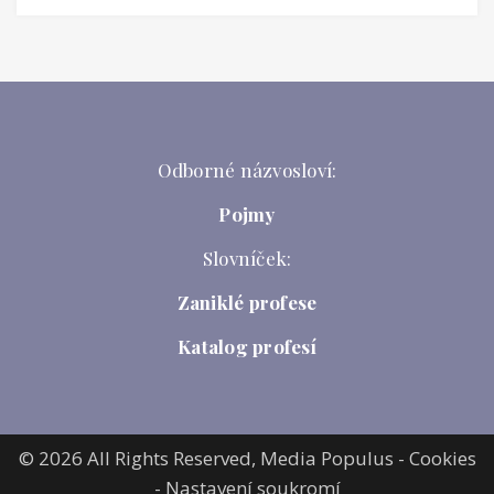
Odborné názvosloví:
Pojmy
Slovníček:
Zaniklé profese
Katalog profesí
© 2026 All Rights Reserved,
Media Populus
-
Cookies
-
Nastavení soukromí