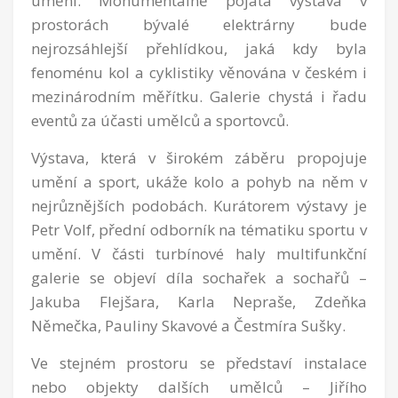
umění. Monumentálně pojatá výstava v
prostorách bývalé elektrárny bude
nejrozsáhlejší přehlídkou, jaká kdy byla
fenoménu kol a cyklistiky věnována v českém i
mezinárodním měřítku. Galerie chystá i řadu
eventů za účasti umělců a sportovců.
Výstava, která v širokém záběru propojuje
umění a sport, ukáže kolo a pohyb na něm v
nejrůznějších podobách. Kurátorem výstavy je
Petr Volf, přední odborník na tématiku sportu v
umění. V části turbínové haly multifunkční
galerie se objeví díla sochařek a sochařů –
Jakuba Flejšara, Karla Nepraše, Zdeňka
Němečka, Pauliny Skavové a Čestmíra Sušky.
Ve stejném prostoru se představí instalace
nebo objekty dalších umělců – Jiřího