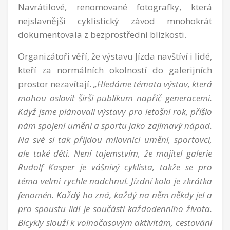
Navrátilové, renomované fotografky, která
nejslavnější cyklistický závod mnohokrát
dokumentovala z bezprostřední blízkosti.
Organizátoři věří, že výstavu Jízda navštíví i lidé,
kteří za normálních okolností do galerijních
prostor nezavítají.
„Hledáme témata výstav, která
mohou oslovit širší publikum napříč generacemi.
Když jsme plánovali výstavy pro letošní rok, přišlo
nám spojení umění a sportu jako zajímavý nápad.
Na své si tak přijdou milovníci umění, sportovci,
ale také děti. Není tajemstvím, že majitel galerie
Rudolf Kasper je vášnivý cyklista, takže se pro
téma velmi rychle nadchnul. Jízdní kolo je zkrátka
fenomén. Každý ho zná, každý na něm někdy jel a
pro spoustu lidí je součástí každodenního života.
Bicykly slouží k volnočasovým aktivitám, cestování