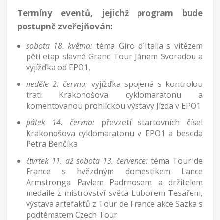
Termíny eventů, jejichž program bude
postupně zveřejňován:
sobota 18. května:
téma Giro d´Italia s vítězem
pěti etap slavné Grand Tour Jánem Svoradou a
vyjížďka od EPO1,
neděle 2. června:
vyjížďka spojená s kontrolou
trati Krakonošova cyklomaratonu a
komentovanou prohlídkou výstavy Jízda v EPO1
pátek 14. června:
převzetí startovních čísel
Krakonošova cyklomaratonu v EPO1 a beseda
Petra Benčíka
čtvrtek 11. až sobota 13. července:
téma Tour de
France s hvězdným domestikem Lance
Armstronga Pavlem Padrnosem a držitelem
medaile z mistrovství světa Luborem Tesařem,
výstava artefaktů z Tour de France akce Sazka s
podtématem Czech Tour