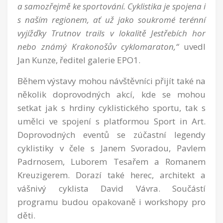
a samozřejmě ke sportování. Cyklistika je spojena i
s naším regionem, ať už jako soukromé terénní
vyjížďky Trutnov trails v lokalitě Jestřebích hor
nebo známý Krakonošův cyklomaraton,“
uvedl
Jan Kunze, ředitel galerie EPO1.
Během výstavy mohou návštěvníci přijít také na
několik doprovodných akcí, kde se mohou
setkat jak s hrdiny cyklistického sportu, tak s
umělci ve spojení s platformou Sport in Art.
Doprovodných eventů se zúčastní legendy
cyklistiky v čele s Janem Svoradou, Pavlem
Padrnosem, Luborem Tesařem a Romanem
Kreuzigerem. Dorazí také herec, architekt a
vášnivý cyklista David Vávra. Součástí
programu budou opakovaně i workshopy pro
děti.