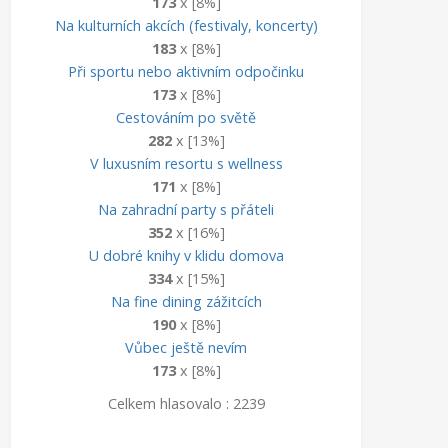
173
x [8%]
Na kulturních akcích (festivaly, koncerty)
183
x [8%]
Při sportu nebo aktivním odpočinku
173
x [8%]
Cestováním po světě
282
x [13%]
V luxusním resortu s wellness
171
x [8%]
Na zahradní party s přáteli
352
x [16%]
U dobré knihy v klidu domova
334
x [15%]
Na fine dining zážitcích
190
x [8%]
Vůbec ještě nevím
173
x [8%]
Celkem hlasovalo : 2239