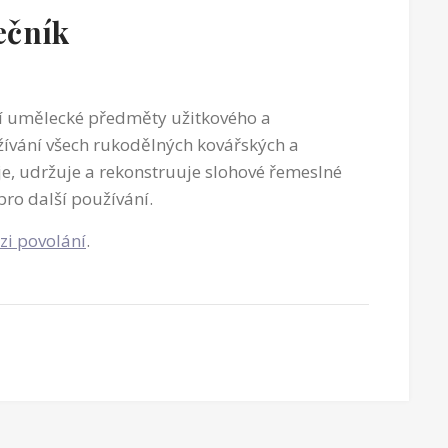
ečník
í umělecké předměty užitkového a
žívání všech rukodělných kovářských a
e, udržuje a rekonstruuje slohové řemeslné
pro další používání.
zi povolání
.