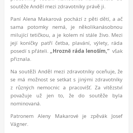
soutěže Anděl mezi zdravotníky právě ji.
Paní Alena Makarová pochází z pěti dětí, a ač
sama potomky nemá, je několikanásobnou
milující tetičkou, a je kolem ní stále živo. Mezi
její koníčky patří četba, plavání, výlety, ráda
posedí s přáteli.
„Hrozně ráda lenoším,“
však
přiznala.
Na soutěži Anděl mezi zdravotníky oceňuje, že
se má možnost se setkat s jinými zdravotníky
z různých nemocnic a pracovišť. Za vítězství
považuje už jen to, že do soutěže byla
nominovaná.
Patronem Aleny Makarové je zpěvák Josef
Vágner.