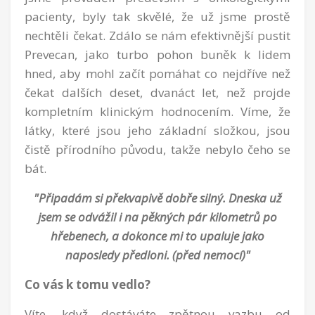
pacienty, byly tak skvělé, že už jsme prostě
nechtěli čekat. Zdálo se nám efektivnější pustit
Prevecan, jako turbo pohon buněk k lidem
hned, aby mohl začít pomáhat co nejdříve než
čekat dalších deset, dvanáct let, než projde
kompletním klinickým hodnocením. Víme, že
látky, které jsou jeho základní složkou, jsou
čistě přírodního původu, takže nebylo čeho se
bát.
"Připadám si překvapivě dobře silný. Dneska už
jsem se odvážil i na pěkných pár kilometrů po
hřebenech, a dokonce mi to upaluje jako
naposledy předloni. (před nemocí)"
Co vás k tomu vedlo?
Víte, když dostáváte zpětnou vazbu od