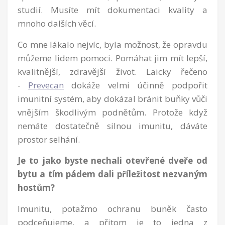
studií. Musíte mít dokumentaci kvality a
mnoho dalších věcí.
Co mne lákalo nejvíc, byla možnost, že opravdu
můžeme lidem pomoci. Pomáhat jim mít lepší,
kvalitnější, zdravější život. Laicky řečeno
-
Prevecan
dokáže velmi účinně podpořit
imunitní systém, aby dokázal bránit buňky vůči
vnějším škodlivým podnětům. Protože když
nemáte dostatečně silnou imunitu, dáváte
prostor selhání.
Je to jako byste nechali otevřené dveře od
bytu a tím pádem dali příležitost nezvaným
hostům?
Imunitu, potažmo ochranu buněk často
podceňujeme, a přitom je to jedna z