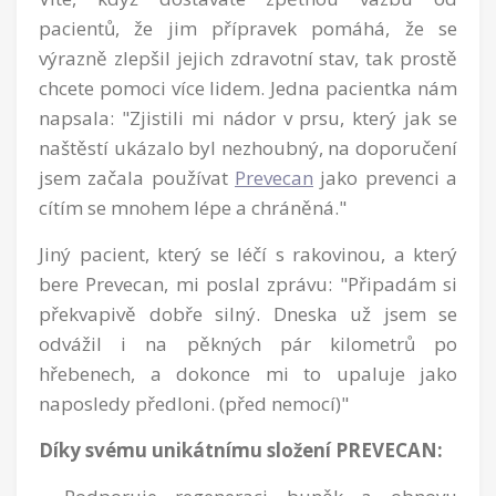
pacientů, že jim přípravek pomáhá, že se
výrazně zlepšil jejich zdravotní stav, tak prostě
chcete pomoci více lidem. Jedna pacientka nám
napsala: "Zjistili mi nádor v prsu, který jak se
naštěstí ukázalo byl nezhoubný, na doporučení
jsem začala používat
Prevecan
jako prevenci a
cítím se mnohem lépe a chráněná."
Jiný pacient, který se léčí s rakovinou, a který
bere Prevecan, mi poslal zprávu: "Připadám si
překvapivě dobře silný. Dneska už jsem se
odvážil i na pěkných pár kilometrů po
hřebenech, a dokonce mi to upaluje jako
naposledy předloni. (před nemocí)"
Díky svému unikátnímu složení PREVECAN: