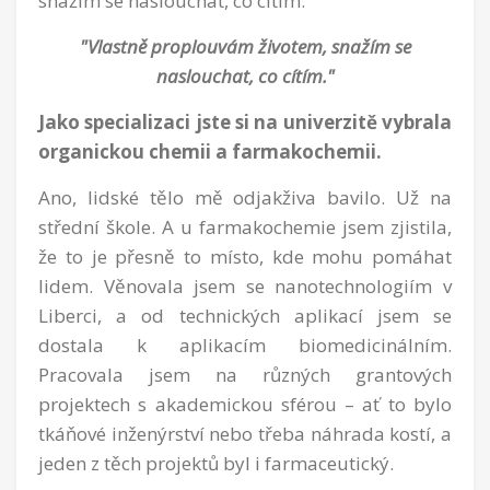
snažím se naslouchat, co cítím.
"Vlastně proplouvám životem, snažím se
naslouchat, co cítím."
Jako specializaci jste si na univerzitě vybrala
organickou chemii a farmakochemii.
Ano, lidské tělo mě odjakživa bavilo. Už na
střední škole. A u farmakochemie jsem zjistila,
že to je přesně to místo, kde mohu pomáhat
lidem. Věnovala jsem se nanotechnologiím v
Liberci, a od technických aplikací jsem se
dostala k aplikacím biomedicinálním.
Pracovala jsem na různých grantových
projektech s akademickou sférou – ať to bylo
tkáňové inženýrství nebo třeba náhrada kostí, a
jeden z těch projektů byl i farmaceutický.