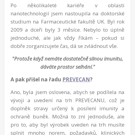
Po několikaleté kariéře v oblasti
nanotechnologií jsem nastoupila na doktorské
studium na Farmaceutické fakultě UK. Byl rok
2009 a dceři byly 3 měsíce. Nebylo to úplně
jednoduché, ale jak vždy říkám – pokud si
dobře zorganizujete čas, dá se zvládnout vše.
"Protože když nemáte dostatečně silnou imunitu,
dáváte prostor selhání."
A pak přišel na řadu
PREVECAN
?
Ano, byla jsem oslovena, abych se podílela na
vývoji a uvedení na trh PREVECANU, což je
doplněk stravy určený k posílení imunity a
ochraně buněk. Možná to zní jednoduše, ale
pro to, aby byl výrobek uveden na trh musíte
splnit mnoho norem, požadavků, klinických