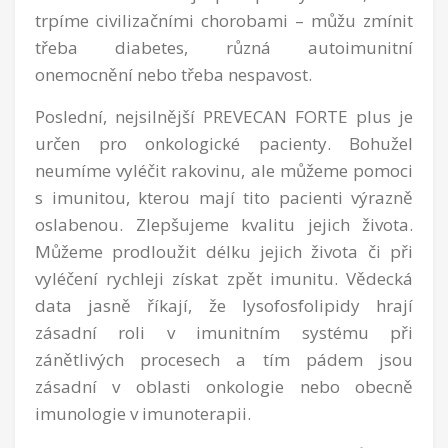
trpíme civilizačními chorobami – můžu zmínit
třeba diabetes, různá autoimunitní
onemocnění nebo třeba nespavost.
Poslední, nejsilnější PREVECAN FORTE plus je
určen pro onkologické pacienty. Bohužel
neumíme vyléčit rakovinu, ale můžeme pomoci
s imunitou, kterou mají tito pacienti výrazně
oslabenou. Zlepšujeme kvalitu jejich života.
Můžeme prodloužit délku jejich života či při
vyléčení rychleji získat zpět imunitu. Vědecká
data jasně říkají, že lysofosfolipidy hrají
zásadní roli v imunitním systému při
zánětlivých procesech a tím pádem jsou
zásadní v oblasti onkologie nebo obecně
imunologie v imunoterapii.