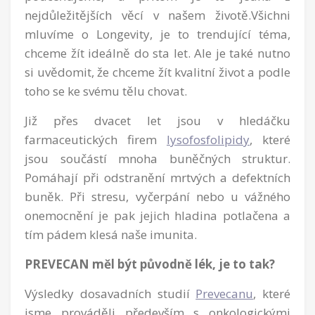
nejdůležitějších věcí v našem životě.Všichni
mluvíme o Longevity, je to trendující téma,
chceme žít ideálně do sta let. Ale je také nutno
si uvědomit, že chceme žít kvalitní život a podle
toho se ke svému tělu chovat.
Již přes dvacet let jsou v hledáčku
farmaceutických firem
lysofosfolipidy
, které
jsou součástí mnoha buněčných struktur.
Pomáhají při odstranění mrtvých a defektních
buněk. Při stresu, vyčerpání nebo u vážného
onemocnění je pak jejich hladina potlačena a
tím pádem klesá naše imunita.
PREVECAN měl být původně lék, je to tak?
Výsledky dosavadních studií
Prevecanu
, které
jsme prováděli především s onkologickými