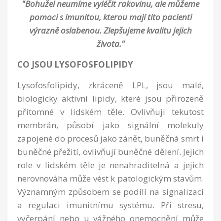
"Bohužel neumíme vyléčit rakovinu, ale můžeme
pomoci s imunitou, kterou mají tito pacienti
výrazně oslabenou. Zlepšujeme kvalitu jejich
života."
CO JSOU LYSOFOSFOLIPIDY
Lysofosfolipidy, zkráceně LPL, jsou malé,
biologicky aktivní lipidy, které jsou přirozeně
přítomné v lidském těle. Ovlivňuji tekutost
membrán, působí jako signální molekuly
zapojené do procesů jako zánět, buněčná smrt i
buněčné přežití, ovlivňují buněčné dělení. Jejich
role v lidském těle je nenahraditelná a jejich
nerovnováha může vést k patologickým stavům.
Významným způsobem se podílí na signalizaci
a regulaci imunitnímu systému. Při stresu,
vyčerpání nebo u vážného onemocnění může