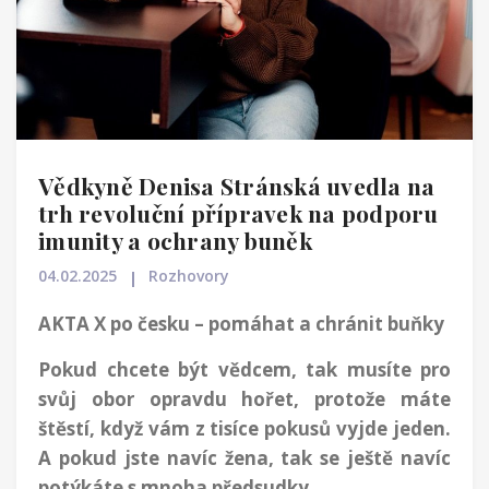
Vědkyně Denisa Stránská uvedla na
trh revoluční přípravek na podporu
imunity a ochrany buněk
04.02.2025
Rozhovory
AKTA X po česku – pomáhat a chránit buňky
Pokud chcete být vědcem, tak musíte pro
svůj obor opravdu hořet, protože máte
štěstí, když vám z tisíce pokusů vyjde jeden.
A pokud jste navíc žena, tak se ještě navíc
potýkáte s mnoha předsudky.